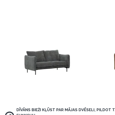
DĪVĀNS BIEŽI KĻŪST PAR MĀJAS DVĒSELI, PILDOT 