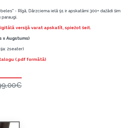
les" - Rīgā, Dārzciema ielā 91 ir apskatāmi 300+ dažādi šim
paraugi.
itālā versijā varat apskatīt, spiežot šeit.
s x Augstums)
ja: 2seater)
talogu (.pdf formātā)
99.00€