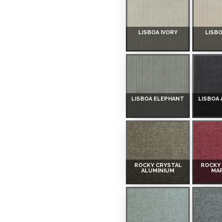
 Smart-ID, eParaksts eID,
LISBOA IVORY
LISB
nk, Luminor, SEB vai
 ir norādīta kredīta saņemšanas
LISBOA ELEPHANT
LISBOA
eču piegādes noteikumiem
,
ROCKY CRYSTAL
ROCKY
ALUMINIUM
MA
 izvērtējiet savas finansiālās