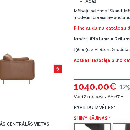
Ādas
Mēbeļu salonos "Skandi Mēbe
modelim pieejamie audumu 
Pilno audumu katalogu dig
Izmērs:
(Platums x Dziļum
136 x 91 x H-81cm (modulāci
Apskati ražotāja pilno ka
1040.00€
12
Vai 12 mēneši =
86.67
€
PAPILDU IZVĒLES:
SHINY KĀJIŅAS
TĀS CENTRĀLĀS VIETAS