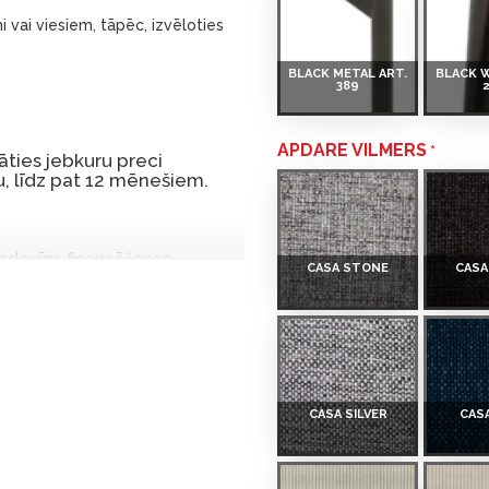
i vai viesiem, tāpēc, izvēloties
BLACK METAL ART.
BLACK 
389
APDARE VILMERS
ties jebkuru preci
, līdz pat 12 mēnešiem.
 izdevīgs finansēšanas
CASA STONE
CASA
 par tām norēķinoties vēlāk.
iekšrocības bez pirmās
rmā iemaksa: 0 €, ikmēneša
CASA SILVER
CAS
u Dārzciema ielā 91, Rīga,