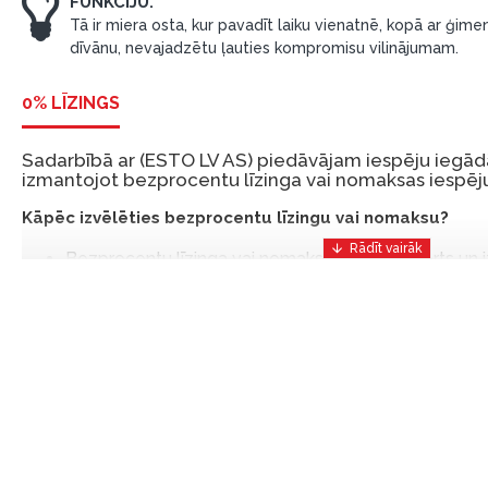
FUNKCIJU.
Tā ir miera osta, kur pavadīt laiku vienatnē, kopā ar ģimen
dīvānu, nevajadzētu ļauties kompromisu vilinājumam.
0% LĪZINGS
Sadarbībā ar (ESTO LV AS) piedāvājam iespēju iegādā
izmantojot bezprocentu līzinga vai nomaksas iespēju
Kāpēc izvēlēties bezprocentu līzingu vai nomaksu?
Bezprocentu līzinga vai nomaksas iespēja ir ērts un
risinājums, lai iegādātos vajadzīgās preces tulīt, bet
Ar ESTO iegūstiet bezprocentu līzinga vai nomaksas pr
iemaksas un ar nomaksas termiņu līdz 12 mēnešiem.
Piemērs: Preces cena 300 €, termiņš: 12 mēneši, pi
maksājums: 25 €, kopējā pārmaksa: 0 €.
Līzingu un nomaksu varat noformēt arī apmeklējot mūsu salon
Latvija.