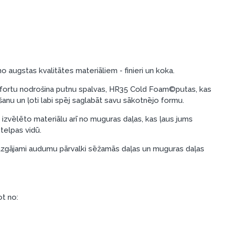
o augstas kvalitātes materiāliem - finieri un koka.
ortu nodrošina putnu spalvas, HR35 Cold Foam©putas, kas
dēšanu un ļoti labi spēj saglabāt savu sākotnējo formu.
u izvēlēto materiālu arī no muguras daļas, kas ļaus jums
telpas vidū.
zgājami audumu pārvalki sēžamās daļas un muguras daļas
ot no: