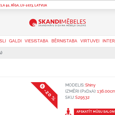
A 91, RĪGA, LV-1073, LATVIJA
SLI
GALDI
VIESISTABA
BĒRNISTABA
VIRTUVEI
INTE
s)
MODELIS:
Shiny
-20 %
IZMĒRI (PxDxA):
136.00cm
SKU:
S29532
APSKATĪT MŪSU SALON