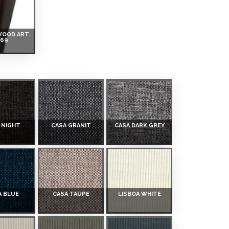
WOOD ART.
269
 NIGHT
CASA GRANIT
CASA DARK GREY
A BLUE
CASA TAUPE
LISBOA WHITE