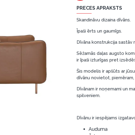
PRECES APRAKSTS
Skandināvu dizaina dīvāns.
Īpaši ērts un gaumīgs.
Dīvāna konstrukcija sastāv n
Sēžamās daļas augsto komf
ir īpaši izturīgas pret izsē
Šis modelis ir apšūts ar jūs
dīvānu novietot, piemēram, 
Dīvānam ir noņemami un ma
spilveniem.
Dīvānu ir iespējams izgatav
Auduma