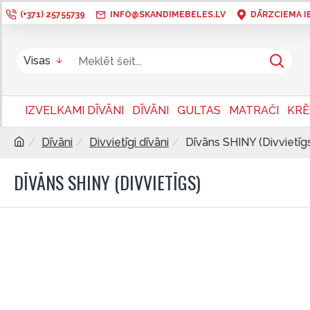
(+371) 25755739
INFO@SKANDIMEBELES.LV
DĀRZCIEMA IEL
Visas
IZVELKAMI DĪVĀNI
DĪVĀNI
GULTAS
MATRAČI
KRĒ
Dīvāni
Divvietīgi dīvāni
Dīvāns SHINY (Divvietīg
DĪVĀNS SHINY (DIVVIETĪGS)