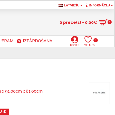
LATVIEŠU
INFORMĀCIJA
0 prece(s) - 0.00€
0
RJERAM
IZPĀRDOŠANA
0
KONTS
VĒLMES
 x 91.00cm x 81.00cm
U 3D