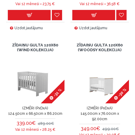
Vai 12 mēneši =
23.75
€
Vai 12 mēneši =
36.58
€
Uzdot jautājumu
Uzdot jautājumu
ZĪDAIŅU GULTA 120X60
ZĪDAIŅU GULTA 120X60
(WIND KOLEKCIJA)
(WOODSY KOLEKCIJA)
-30 %
-31 %
IZMĒRI (PxDxA)
IZMĒRI (PxDxA)
124.50cm x 66.50cm x 86.20cm
145.00cm x 76.00cm x
92.00cm
339.00€
489.00€
349.00€
499.00€
Vai 12 mēneši =
28.25
€