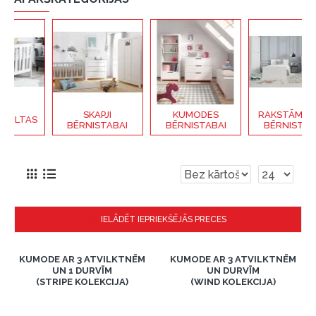
SKAPJI
KUMODES
RAKSTĀMGALDI
AS
BĒRNISTABAI
BĒRNISTABAI
BĒRNISTABAI
IELĀDĒT IEPRIEKŠĒJĀS PRECES
KUMODE AR 3 ATVILKTNĒM
KUMODE AR 3 ATVILKTNĒM
UN 1 DURVĪM
UN DURVĪM
(STRIPE KOLEKCIJA)
(WIND KOLEKCIJA)