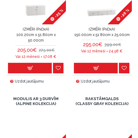
-26 %
-25 %
IZMĒRI (PxDxA)
IZMĒRI (PxDxA)
100.20cm x 51.80cm x
150.00cm x 51.80cm x 25.00cm
50.00cm
295.00€
399.00€
205.00€
275.00€
Vai 12 mēneši =
24.58
€
Vai 12 mēneši =
17.08
€
Uzdot jautājumu
Uzdot jautājumu
MODULIS AR 3 DURVĪM
RAKSTĀMGALDS
(ALPINE KOLEKCIJA)
(CLASSY GRAY KOLEKCIJA)