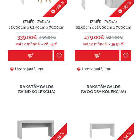
-26 %
-23 %
IZMĒRI (PxDxA)
IZMĒRI (PxDxA)
125.00cm x 62.50cm x 75.00cm
62.50cm x 125.00cm x 75.00cm
339.00€
479.00€
459.00€
625.00€
Vai 12 mēneši =
28.25
€
Vai 12 mēneši =
39.91
€
Uzdot jautājumu
Uzdot jautājumu
RAKSTĀMGALDS
RAKSTĀMGALDS
(WIND KOLEKCIJA)
(WOODSY KOLEKCIJA)
-34 %
-35 %