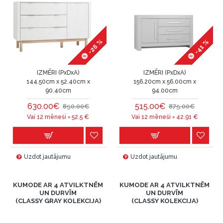
-26 %
-41 %
IZMĒRI (PxDxA)
IZMĒRI (PxDxA)
144.50cm x 52.40cm x
156.20cm x 56.00cm x
90.40cm
94.00cm
630.00€
515.00€
850.00€
875.00€
Vai 12 mēneši =
52.5
€
Vai 12 mēneši =
42.91
€
Uzdot jautājumu
Uzdot jautājumu
KUMODE AR 4 ATVILKTNĒM
KUMODE AR 4 ATVILKTNĒM
UN DURVĪM
UN DURVĪM
(CLASSY GRAY KOLEKCIJA)
(CLASSY KOLEKCIJA)