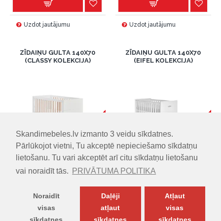
Uzdot jautājumu
Uzdot jautājumu
ZĪDAIŅU GULTA 140X70
ZĪDAIŅU GULTA 140X70
(CLASSY KOLEKCIJA)
(EIFEL KOLEKCIJA)
-26 %
-35 %
Skandimebeles.lv izmanto 3 veidu sīkdatnes.
Pārlūkojot vietni, Tu akceptē nepieciešamo sīkdatņu
IZMĒRI (PxDxA)
IZMĒRI (PxDxA)
lietošanu. Tu vari akceptēt arī citu sīkdatņu lietošanu
144.50cm x 76.50cm x 89.50cm
144.00cm x 78.00cm x
vai noraidīt tās.
PRIVĀTUMA POLITIKA
92.00cm
480.00€
649.00€
379.00€
579.00€
Vai 12 mēneši =
40
€
Noraidīt
Daļēji
Atļaut
Vai 12 mēneši =
31.58
€
visas
atļaut
visas
sīkdatnes
sīkdatnes
sīkdatnes