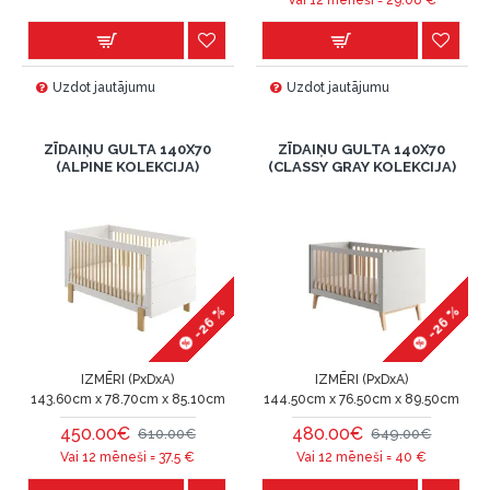
Vai 12 mēneši =
29.08
€
Uzdot jautājumu
Uzdot jautājumu
ZĪDAIŅU GULTA 140X70
ZĪDAIŅU GULTA 140X70
(ALPINE KOLEKCIJA)
(CLASSY GRAY KOLEKCIJA)
-26 %
-26 %
IZMĒRI (PxDxA)
IZMĒRI (PxDxA)
143.60cm x 78.70cm x 85.10cm
144.50cm x 76.50cm x 89.50cm
450.00€
480.00€
610.00€
649.00€
Vai 12 mēneši =
37.5
€
Vai 12 mēneši =
40
€