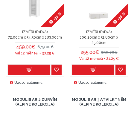
-32 %
-36 %
IZMĒRI (PxDxA)
IZMĒRI (PxDxA)
72.00cm x 54.50cm x 183.00cm
100.20cm x 51.80cm x
25.00cm
459.00€
679.00€
255.00€
399.00€
Vai 12 mēneši =
38.25
€
Vai 12 mēneši =
21.25
€
Uzdot jautājumu
Uzdot jautājumu
MODULIS AR 2 DURVĪM
MODULIS AR 3 ATVILKTNĒM
(ALPINE KOLEKCIJA)
(ALPINE KOLEKCIJA)