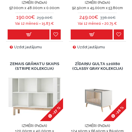
IZMĒRI (PxDxA)
IZMĒRI (PxDxA)
97.00cm x 48.00cm x 0.00cm
92.50cm x 45.00cm x 53.80cm
190.00€
249.00€
259.00€
336.00€
Vai 12 mēneši =
15.83
€
Vai 12 mēneši =
20.75
€
Uzdot jautājumu
Uzdot jautājumu
ZEMAIS GRĀMATU SKAPIS
ZĪDAIŅU GULTA 120X60
(STRIPE KOLEKCIJA)
(CLASSY GRAY KOLEKCIJA)
-26 %
-27 %
IZMĒRI (PxDxA)
IZMĒRI (PxDxA)
120.00cm x 40.00cm x
124.50cm x 66.50cm x 89.50cm