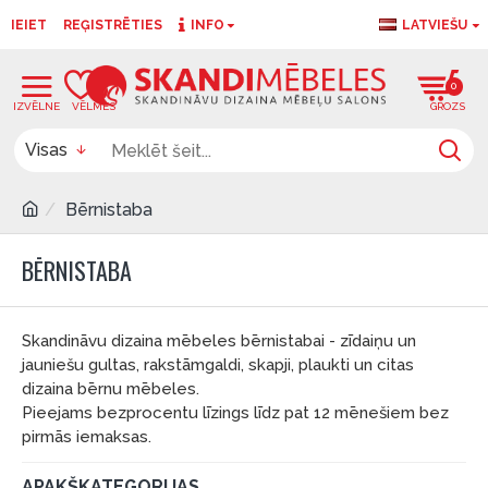
IEIET
REĢISTRĒTIES
INFO
LATVIEŠU
0
0
Visas
Bērnistaba
BĒRNISTABA
Skandināvu dizaina mēbeles bērnistabai - zīdaiņu un
jauniešu gultas, rakstāmgaldi, skapji, plaukti un citas
dizaina bērnu mēbeles.
Pieejams bezprocentu līzings līdz pat 12 mēnešiem bez
pirmās iemaksas.
APAKŠKATEGORIJAS