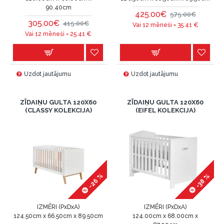
90.40cm
425.00€
575.00€
305.00€
415.00€
Vai 12 mēneši =
35.41
€
Vai 12 mēneši =
25.41
€
Uzdot jautājumu
Uzdot jautājumu
ZĪDAIŅU GULTA 120X60
ZĪDAIŅU GULTA 120X60
(CLASSY KOLEKCIJA)
(EIFEL KOLEKCIJA)
-26 %
-38 %
IZMĒRI (PxDxA)
IZMĒRI (PxDxA)
124.50cm x 66.50cm x 89.50cm
124.00cm x 68.00cm x