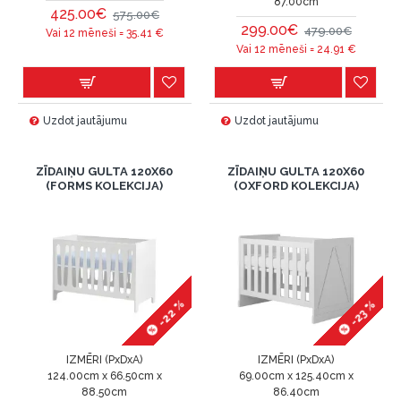
87.00cm
425.00€
575.00€
299.00€
479.00€
Vai 12 mēneši =
35.41
€
Vai 12 mēneši =
24.91
€
Uzdot jautājumu
Uzdot jautājumu
ZĪDAIŅU GULTA 120X60
ZĪDAIŅU GULTA 120X60
(FORMS KOLEKCIJA)
(OXFORD KOLEKCIJA)
-22 %
-23 %
IZMĒRI (PxDxA)
IZMĒRI (PxDxA)
124.00cm x 66.50cm x
69.00cm x 125.40cm x
88.50cm
86.40cm