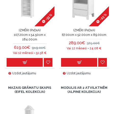
-23 %
-33 %
IZMĒRI (PxDxA)
IZMĒRI (PxDxA)
107.20cm x 54.50cm x
67.00cm x 52.00cm x 89.00cm
184.00cm
289.00€
375.00€
619.00€
919.00€
Vai 12 mēneši =
24.08
€
Vai 12 mēneši =
51.58
€
Uzdot jautājumu
Uzdot jautājumu
MAZAIS GRĀMATU SKAPIS
MODULIS AR 2 ATVILKTNĒM
(EIFEL KOLEKCIJA)
(ALPINE KOLEKCIJA)