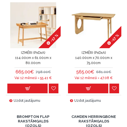
-17 %
-17 %
IZMĒRI (PxDxA)
IZMĒRI (PxDxA)
114.00cm x 61.00cm x
140.00cm x 70.00cm x
80.00cm
75.00cm
665.00€
565.00€
798.00€
681.00€
Vai 12 mēneši =
55.41
€
Vai 12 mēneši =
47.08
€
Uzdot jautājumu
Uzdot jautājumu
BROMPTON FLAP
CAMDEN HERRINGBONE
RAKSTĀMGALDS
RAKSTĀMGALDS
(OZOLS)
(OZOLS)