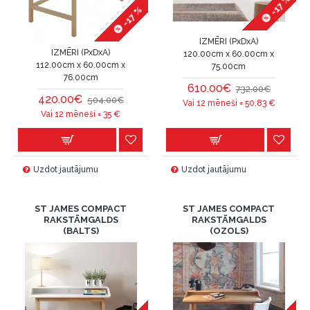
-17 %
-17 %
IZMĒRI (PxDxA)
IZMĒRI (PxDxA)
120.00cm x 60.00cm x
112.00cm x 60.00cm x
75.00cm
76.00cm
610.00€
732.00€
420.00€
504.00€
Vai 12 mēneši =
50.83
€
Vai 12 mēneši =
35
€
Uzdot jautājumu
Uzdot jautājumu
ST JAMES COMPACT
ST JAMES COMPACT
RAKSTĀMGALDS
RAKSTĀMGALDS
(BALTS)
(OZOLS)