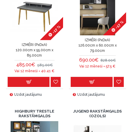
-17 %
-17 %
IZMĒRI (PxDxA)
IZMĒRI (PxDxA)
126.00cm x 60.00cm x
120.00cm x 55.00cm x
79.00cm
85.00cm
690.00€
828.00€
485.00€
585.00€
Vai 12 mēneši =
57.5
€
Vai 12 mēneši =
40.41
€
Uzdot jautājumu
Uzdot jautājumu
HIGHBURY TRESTLE
JUGEND RAKSTĀMGALDS
RAKSTĀMGALDS
(OZOLS)