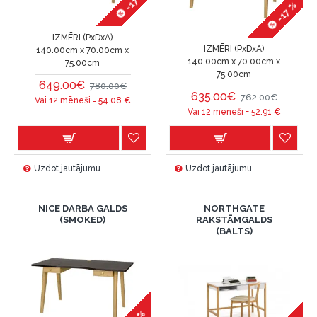
-17 %
-17 %
IZMĒRI (PxDxA)
IZMĒRI (PxDxA)
140.00cm x 70.00cm x
140.00cm x 70.00cm x
75.00cm
75.00cm
649.00€
780.00€
635.00€
762.00€
Vai 12 mēneši =
54.08
€
Vai 12 mēneši =
52.91
€
Uzdot jautājumu
Uzdot jautājumu
NICE DARBA GALDS
NORTHGATE
(SMOKED)
RAKSTĀMGALDS
(BALTS)