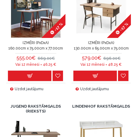
-17 %
-17 %
IZMĒRI (PxDxA)
IZMĒRI (PxDxA)
160.00cm x 75.00cm x 77.00cm
130.00cm x 65.00cm x 75.00cm
555.00€
579.00€
669.00€
696.00€
Vai 12 mēneši =
46.25
€
Vai 12 mēneši =
48.25
€
Uzdot jautājumu
Uzdot jautājumu
JUGEND RAKSTĀMGALDS
LINDENHOF RAKSTĀMGALDS
(RIEKSTS)