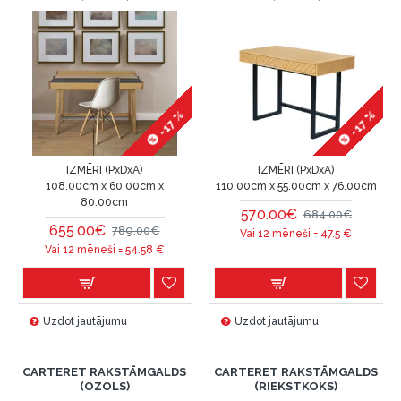
-17 %
-17 %
IZMĒRI (PxDxA)
IZMĒRI (PxDxA)
108.00cm x 60.00cm x
110.00cm x 55.00cm x 76.00cm
80.00cm
570.00€
684.00€
655.00€
789.00€
Vai 12 mēneši =
47.5
€
Vai 12 mēneši =
54.58
€
Uzdot jautājumu
Uzdot jautājumu
CARTERET RAKSTĀMGALDS
CARTERET RAKSTĀMGALDS
(OZOLS)
(RIEKSTKOKS)