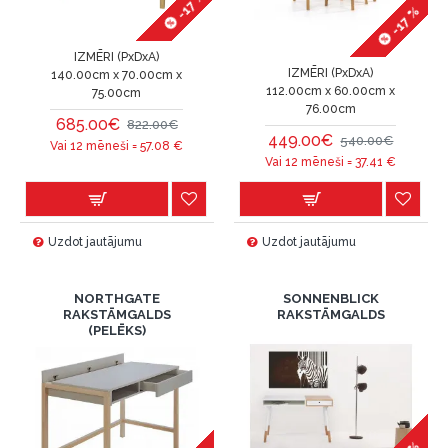
-17 %
-17 %
IZMĒRI (PxDxA)
IZMĒRI (PxDxA)
140.00cm x 70.00cm x
112.00cm x 60.00cm x
75.00cm
76.00cm
685.00€
822.00€
449.00€
540.00€
Vai 12 mēneši =
57.08
€
Vai 12 mēneši =
37.41
€
Uzdot jautājumu
Uzdot jautājumu
NORTHGATE
SONNENBLICK
RAKSTĀMGALDS
RAKSTĀMGALDS
(PELĒKS)