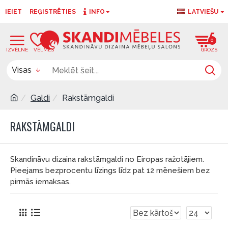
IEIET
REĢISTRĒTIES
INFO
LATVIEŠU
0
0
Visas
Galdi
Rakstāmgaldi
RAKSTĀMGALDI
Skandināvu dizaina rakstāmgaldi no Eiropas ražotājiem.
Pieejams bezprocentu līzings līdz pat 12 mēnešiem bez
pirmās iemaksas.