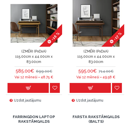
-16 %
-17 %
IZMĒRI (PxDxA)
IZMĒRI (PxDxA)
115.00cm x 44.00cm x
115.00cm x 44.00cm x
83.00cm
83.00cm
585.00€
595.00€
699.00€
714.00€
Vai 12 mēneši =
48.75
€
Vai 12 mēneši =
49.58
€
Uzdot jautājumu
Uzdot jautājumu
FARRINGDON LAPTOP
FARSTA RAKSTĀMGALDS
RAKSTĀMGALDS
(BALTS)