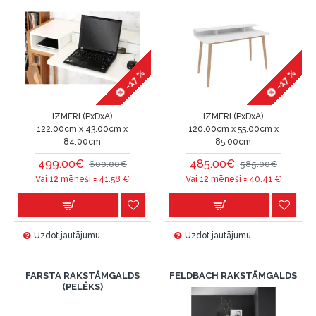
-17 %
-17 %
IZMĒRI (PxDxA)
IZMĒRI (PxDxA)
122.00cm x 43.00cm x
120.00cm x 55.00cm x
84.00cm
85.00cm
499.00€
485.00€
600.00€
585.00€
Vai 12 mēneši =
41.58
€
Vai 12 mēneši =
40.41
€
Uzdot jautājumu
Uzdot jautājumu
FARSTA RAKSTĀMGALDS
FELDBACH RAKSTĀMGALDS
(PELĒKS)