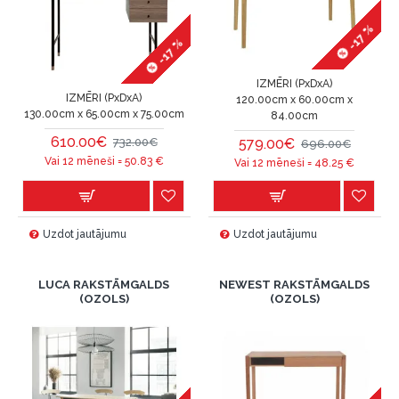
-17 %
-17 %
IZMĒRI (PxDxA)
IZMĒRI (PxDxA)
120.00cm x 60.00cm x
130.00cm x 65.00cm x 75.00cm
84.00cm
610.00€
579.00€
732.00€
696.00€
Vai 12 mēneši =
50.83
€
Vai 12 mēneši =
48.25
€
Uzdot jautājumu
Uzdot jautājumu
LUCA RAKSTĀMGALDS
NEWEST RAKSTĀMGALDS
(OZOLS)
(OZOLS)