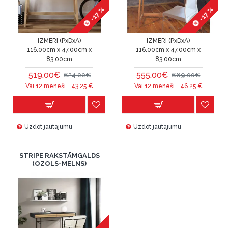
-17 %
-17 %
IZMĒRI (PxDxA)
IZMĒRI (PxDxA)
116.00cm x 47.00cm x
116.00cm x 47.00cm x
83.00cm
83.00cm
519.00€
555.00€
624.00€
669.00€
Vai 12 mēneši =
43.25
€
Vai 12 mēneši =
46.25
€
Uzdot jautājumu
Uzdot jautājumu
STRIPE RAKSTĀMGALDS
(OZOLS-MELNS)