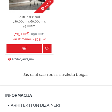
-17 %
IZMĒRI (PxDxA)
130.00cm x 60.00cm x
75.00cm
715.00€
858.00€
Vai 12 mēneši =
59.58
€
Uzdot jautājumu
Jūs esat sasniedzis saraksta beigas.
INFORMĀCIJA
ARHITEKTI UN DIZAINERI