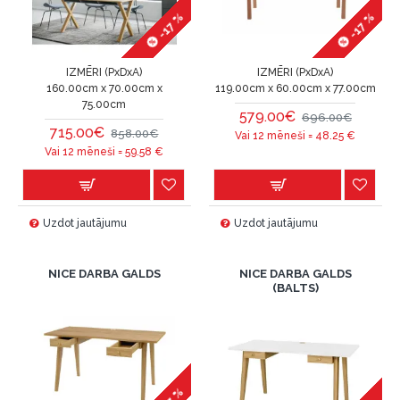
-17 %
-17 %
IZMĒRI (PxDxA)
IZMĒRI (PxDxA)
160.00cm x 70.00cm x
119.00cm x 60.00cm x 77.00cm
75.00cm
579.00€
696.00€
715.00€
858.00€
Vai 12 mēneši =
48.25
€
Vai 12 mēneši =
59.58
€
Uzdot jautājumu
Uzdot jautājumu
NICE DARBA GALDS
NICE DARBA GALDS
(BALTS)