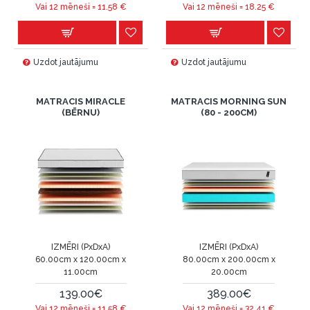
Vai 12 mēneši =
11.58
€
Vai 12 mēneši =
18.25
€
Uzdot jautājumu
Uzdot jautājumu
MATRACIS MIRACLE
MATRACIS MORNING SUN
(BĒRNU)
(80 - 200CM)
IZMĒRI (PxDxA)
IZMĒRI (PxDxA)
60.00cm x 120.00cm x
80.00cm x 200.00cm x
11.00cm
20.00cm
139.00€
389.00€
Vai 12 mēneši =
11.58
€
Vai 12 mēneši =
32.41
€