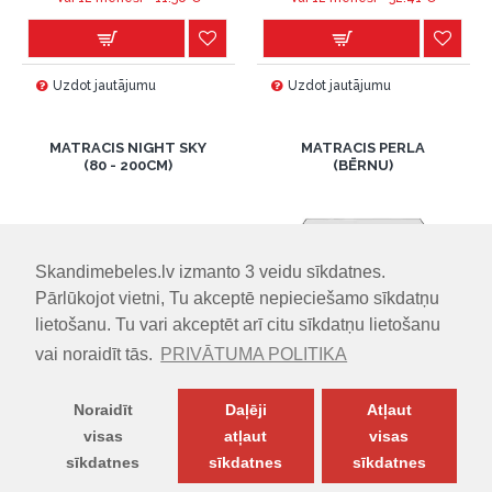
Uzdot jautājumu
Uzdot jautājumu
MATRACIS NIGHT SKY
MATRACIS PERLA
(80 - 200CM)
(BĒRNU)
Skandimebeles.lv izmanto 3 veidu sīkdatnes.
Pārlūkojot vietni, Tu akceptē nepieciešamo sīkdatņu
lietošanu. Tu vari akceptēt arī citu sīkdatņu lietošanu
vai noraidīt tās.
PRIVĀTUMA POLITIKA
IZMĒRI (PxDxA)
IZMĒRI (PxDxA)
80.00cm x 200.00cm x
60.00cm x 120.00cm x
Noraidīt
Daļēji
Atļaut
16.00cm
11.00cm
visas
atļaut
visas
179.00€
109.00€
sīkdatnes
sīkdatnes
sīkdatnes
Vai 12 mēneši =
14.91
€
Vai 12 mēneši =
9.08
€