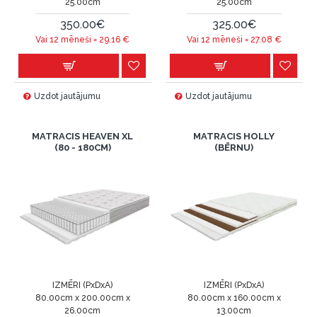
25.00cm
25.00cm
350.00€
325.00€
Vai 12 mēneši =
29.16
€
Vai 12 mēneši =
27.08
€
Uzdot jautājumu
Uzdot jautājumu
MATRACIS HEAVEN XL
MATRACIS HOLLY
(80 - 180CM)
(BĒRNU)
IZMĒRI (PxDxA)
IZMĒRI (PxDxA)
80.00cm x 200.00cm x
80.00cm x 160.00cm x
26.00cm
13.00cm