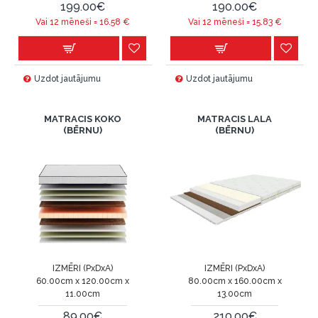
199.00€
190.00€
Vai 12 mēneši =
16.58
€
Vai 12 mēneši =
15.83
€
Uzdot jautājumu
Uzdot jautājumu
MATRACIS KOKO
MATRACIS LALA
(BĒRNU)
(BĒRNU)
IZMĒRI (PxDxA)
IZMĒRI (PxDxA)
60.00cm x 120.00cm x
80.00cm x 160.00cm x
11.00cm
13.00cm
89.00€
210.00€