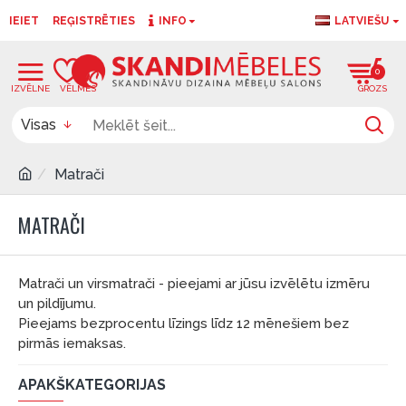
IEIET
REĢISTRĒTIES
INFO
LATVIEŠU
0
0
Visas
Matrači
MATRAČI
Matrači un virsmatrači - pieejami ar jūsu izvēlētu izmēru
un pildījumu.
Pieejams bezprocentu līzings līdz 12 mēnešiem bez
pirmās iemaksas.
APAKŠKATEGORIJAS