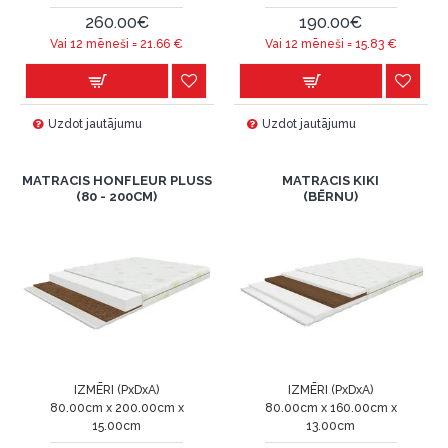
260.00€
190.00€
Vai 12 mēneši =
21.66
€
Vai 12 mēneši =
15.83
€
Uzdot jautājumu
Uzdot jautājumu
MATRACIS HONFLEUR PLUSS
MATRACIS KIKI
(80 - 200CM)
(BĒRNU)
IZMĒRI (PxDxA)
IZMĒRI (PxDxA)
80.00cm x 200.00cm x
80.00cm x 160.00cm x
15.00cm
13.00cm