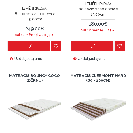
IZMĒRI (PxDxA)
IZMĒRI (PxDxA)
80.00cm x 160.00cm x
80.00cm x 200.00cm x
13.00cm
19.00cm
180.00€
249.00€
Vai 12 mēneši =
15
€
Vai 12 mēneši =
20.75
€
Uzdot jautājumu
Uzdot jautājumu
MATRACIS BOUNCY COCO
MATRACIS CLERMONT HARD
(BĒRNU)
(80 - 200CM)