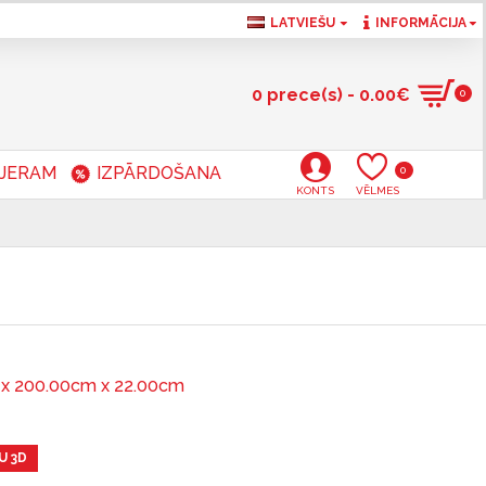
LATVIEŠU
INFORMĀCIJA
0 prece(s) - 0.00€
0
RJERAM
IZPĀRDOŠANA
0
KONTS
VĒLMES
x 200.00cm x 22.00cm
U 3D