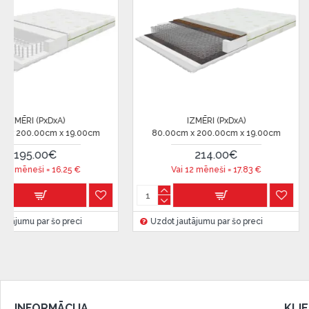
IZMĒRI (PxDxA)
IZMĒRI (PxDxA)
 x 200.00cm x 19.00cm
80.00cm x 200.00cm x 19.00cm
215.00€
249.00€
 12 mēneši =
17.91
€
Vai 12 mēneši =
20.75
€
utājumu par šo preci
Uzdot jautājumu par šo preci
INFORMĀCIJA
KLI