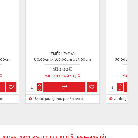
IZMĒRI (PxDxA)
IZMĒR
00cm
80.00cm x 200.00cm x 17.00cm
80.00cm x 20
335.00€
26
€
Vai 12 mēneši =
27.91
€
Vai 12 mē
i
Uzdot jautājumu par šo preci
Uzdot jautājum
LAIDES, AKCIJAS U.C LOJALITĀTES E-PASTĀ!