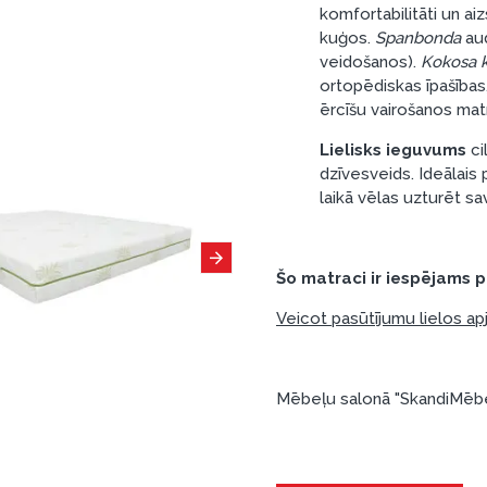
komfortabilitāti un a
kuģos.
Spanbonda
au
veidošanos).
Kokosa k
ortopēdiskas īpašības,
ērcīšu vairošanos matr
Lielisks ieguvums
ci
dzīvesveids.
Ideālais 
laikā vēlas uzturēt s
Šo matraci ir iespējams p
Veicot pasūtījumu lielos a
Mēbeļu salonā "SkandiMēbel