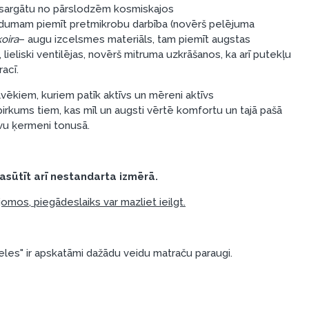
izsargātu no pārslodzēm kosmiskajos
dumam piemīt pretmikrobu darbība (novērš pelējuma
oira
– augu izcelsmes materiāls, tam piemīt augstas
 lieliski ventilējas, novērš mitruma uzkrāšanos, ka arī putekļu
acī.
lvēkiem, kuriem patīk aktīvs un mēreni aktīvs
pirkums tiem, kas mīl un augsti vērtē komfortu un tajā pašā
avu ķermeni tonusā.
asūtīt arī nestandarta izmērā.
pjomos, piegādes
laiks var mazliet ieilgt.
es" ir apskatāmi dažādu veidu matraču paraugi.