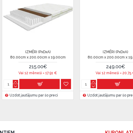
IZMĒRI (PxDxA)
IZMĒRI (PxDxA)
80.00cm x 160.00cm x 13.00cm
80.00cm x 160.00cm x 13.
180.00€
199.00€
Vai 12 mēneši =
15
€
Vai 12 mēneši =
16.58
Uzdot jautājumu par šo preci
Uzdot jautājumu par šo prec
ENTIEM
KUPONI, AT