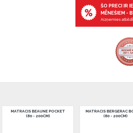
ŠO PRECI IR 
MĒNEŠIEM - B
Aizņemies atbildī
 ir norādīta kredīta saņemšanas
eču piegādes noteikumiem
,
 izvērtējiet savas finansiālās
MATRACIS BOUNCY
MATRACIS BOUNCY C
(BĒRNU)
(BĒRNU)