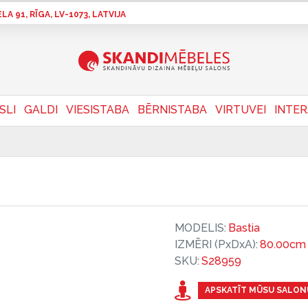
A 91, RĪGA, LV-1073, LATVIJA
SLI
GALDI
VIESISTABA
BĒRNISTABA
VIRTUVEI
INTE
MODELIS:
Bastia
IZMĒRI (PxDxA):
80.00cm 
SKU:
S28959
APSKATĪT MŪSU SALON