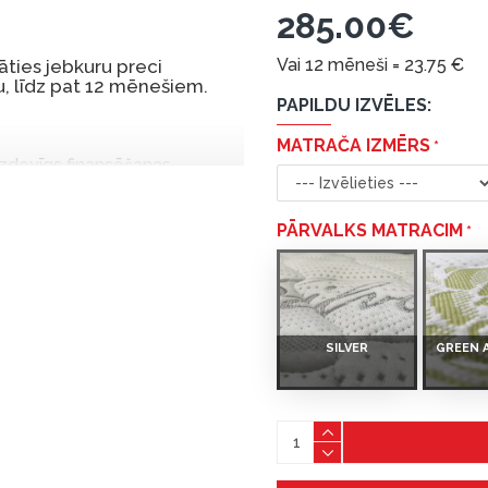
285.00€
Vai 12 mēneši =
23.75
€
ties jebkuru preci
, līdz pat 12 mēnešiem.
PAPILDU IZVĒLES:
MATRAČA IZMĒRS
 izdevīgs finansēšanas
 par tām norēķinoties vēlāk.
iekšrocības bez pirmās
PĀRVALKS MATRACIM
rmā iemaksa: 0 €, ikmēneša
SILVER
GREEN 
u Dārzciema ielā 91, Rīga,
 Smart-ID, eParaksts eID,
nk, Luminor, SEB vai