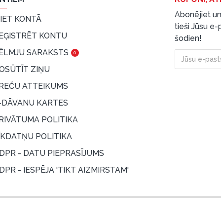
Abonējiet un
EIET KONTĀ
tieši Jūsu e
EĢISTRĒT KONTU
šodien!
ĒLMJU SARAKSTS
0
OSŪTĪT ZIŅU
REČU ATTEIKUMS
-DĀVANU KARTES
RIVĀTUMA POLITIKA
ĪKDATŅU POLITIKA
DPR - DATU PIEPRASĪJUMS
DPR - IESPĒJA 'TIKT AIZMIRSTAM'