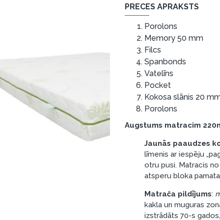
PRECES APRAKSTS
Porolons
Memory 50 mm
Filcs
Spanbonds
Vatelīns
Pocket
Kokosa slānis 20 m
Porolons
Augstums matracim 22
Jaunās paaudzes k
līmenis ar iespēju „pag
otru pusi. Matracis no
atsperu bloka pamata
Matrača pildījums
:
m
kakla un muguras zonā
izstrādāts 70-s gados