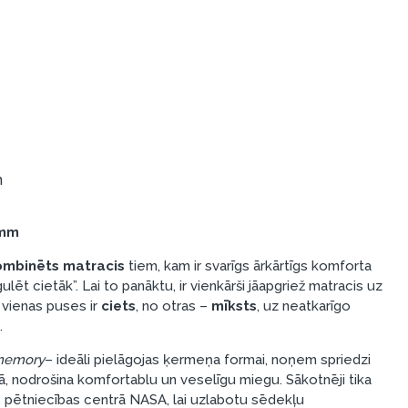
m
0mm
ombinēts matracis
tiem, kam ir svarīgs ārkārtīgs komforta
ulēt cietāk”. Lai to panāktu, ir vienkārši jāapgriež matracis uz
 vienas puses ir
ciets
, no otras –
mīksts
, uz neatkarīgo
.
emory
– ideāli pielāgojas ķermeņa formai, noņem spriedzi
, nodrošina komfortablu un veselīgu miegu. Sākotnēji tika
, pētniecības centrā NASA, lai uzlabotu sēdekļu