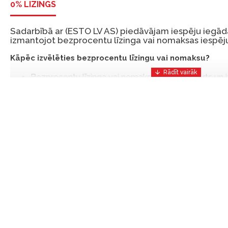
0% LĪZINGS
Sadarbībā ar (ESTO LV AS) piedāvājam iespēju iegādā
izmantojot bezprocentu līzinga vai nomaksas iespēju
Kāpēc izvēlēties bezprocentu līzingu vai nomaksu?
Bezprocentu līzinga vai nomaksas iespēja ir ērts un
risinājums, lai iegādātos vajadzīgās preces tulīt, bet
Ar ESTO iegūstiet bezprocentu līzinga vai nomaksas pr
iemaksas un ar nomaksas termiņu līdz 12 mēnešiem.
Piemērs: Preces cena 300 €, termiņš: 12 mēneši, pi
maksājums: 25 €, kopējā pārmaksa: 0 €.
Līzingu un nomaksu varat noformēt arī apmeklējot mūsu salon
Latvija.
Dokumentu prasības:
ESTO LV AS (Dokumentu noformēšanai nepieciešams
eParaksts eID mobile, ESTO konts vai banka Swedba