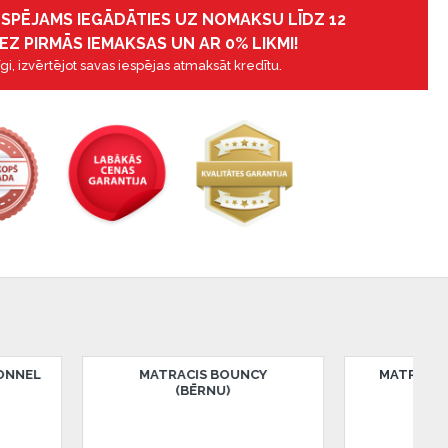
IESPĒJAMS IEGĀDĀTIES UZ NOMAKSU LĪDZ 12
EZ PIRMĀS IEMAKSAS UN AR 0% LIKMI!
gi, izvērtējot savas iespējas atmaksāt kredītu.
OCO
MATRACIS CLERMONT HARD
MATRACIS 
(80 - 200CM)
(80 