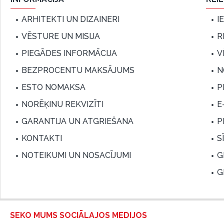
ARHITEKTI UN DIZAINERI
I
VĒSTURE UN MISIJA
R
PIEGĀDES INFORMĀCIJA
V
BEZPROCENTU MAKSĀJUMS
N
ESTO NOMAKSA
P
NORĒĶINU REKVIZĪTI
E
GARANTIJA UN ATGRIEŠANA
P
KONTAKTI
S
NOTEIKUMI UN NOSACĪJUMI
G
G
SEKO MUMS SOCIĀLAJOS MEDIJOS