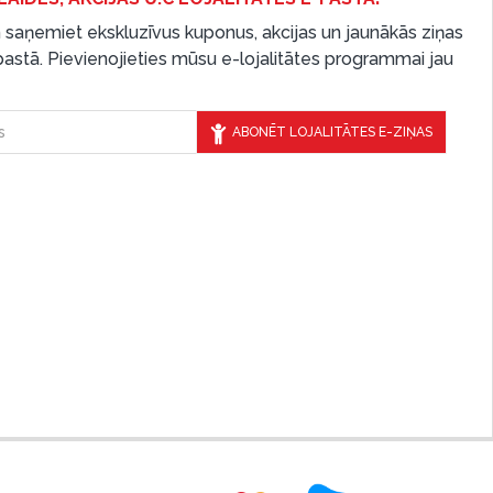
 saņemiet ekskluzīvus kuponus, akcijas un jaunākās ziņas
-pastā. Pievienojieties mūsu e-lojalitātes programmai jau
ABONĒT LOJALITĀTES E-ZIŅAS