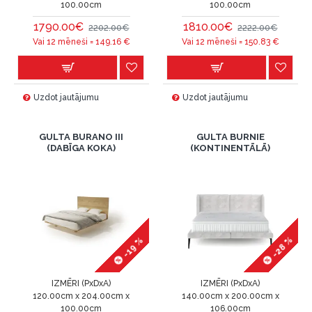
100.00cm
100.00cm
1790.00€
1810.00€
2202.00€
2222.00€
Vai 12 mēneši =
149.16
€
Vai 12 mēneši =
150.83
€
Uzdot jautājumu
Uzdot jautājumu
GULTA BURANO III
GULTA BURNIE
(DABĪGA KOKA)
(KONTINENTĀLĀ)
-28 %
-19 %
IZMĒRI (PxDxA)
IZMĒRI (PxDxA)
120.00cm x 204.00cm x
140.00cm x 200.00cm x
100.00cm
106.00cm