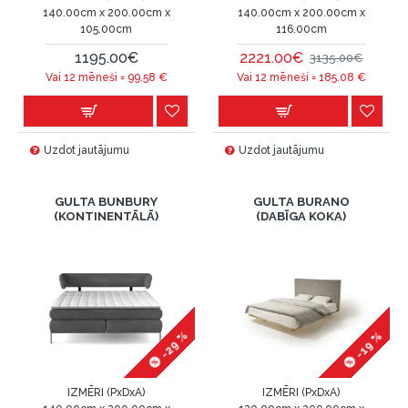
140.00cm x 200.00cm x
140.00cm x 200.00cm x
105.00cm
116.00cm
1195.00€
2221.00€
3135.00€
Vai 12 mēneši =
99.58
€
Vai 12 mēneši =
185.08
€
Uzdot jautājumu
Uzdot jautājumu
GULTA BUNBURY
GULTA BURANO
(KONTINENTĀLĀ)
(DABĪGA KOKA)
-29 %
-19 %
IZMĒRI (PxDxA)
IZMĒRI (PxDxA)