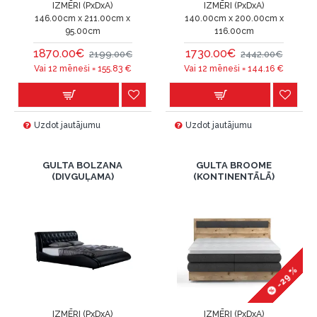
IZMĒRI (PxDxA)
IZMĒRI (PxDxA)
146.00cm x 211.00cm x
140.00cm x 200.00cm x
95.00cm
116.00cm
1870.00€
1730.00€
2199.00€
2442.00€
Vai 12 mēneši =
155.83
€
Vai 12 mēneši =
144.16
€
Uzdot jautājumu
Uzdot jautājumu
GULTA BOLZANA
GULTA BROOME
(DIVGUĻAMA)
(KONTINENTĀLĀ)
-29 %
IZMĒRI (PxDxA)
IZMĒRI (PxDxA)