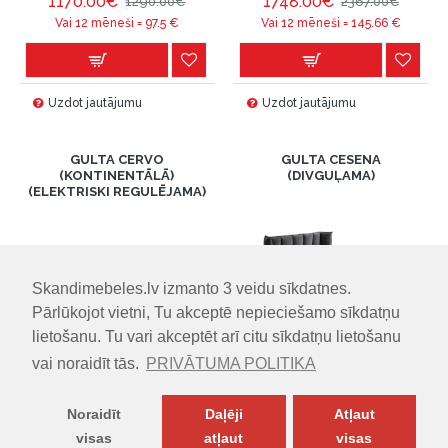
1170.00€
1748.00€
1290.00€
2367.00€
Vai 12 mēneši =
97.5
€
Vai 12 mēneši =
145.66
€
Uzdot jautājumu
Uzdot jautājumu
GULTA CERVO
GULTA CESENA
(KONTINENTĀLĀ)
(DIVGUĻAMA)
(ELEKTRISKI REGULĒJAMA)
Skandimebeles.lv izmanto 3 veidu sīkdatnes.
-14 %
Pārlūkojot vietni, Tu akceptē nepieciešamo sīkdatņu
-24 %
lietošanu. Tu vari akceptēt arī citu sīkdatņu lietošanu
vai noraidīt tās.
PRIVĀTUMA POLITIKA
IZMĒRI (PxDxA)
IZMĒRI (PxDxA)
140.00cm x 200.00cm x
140.00cm x 200.00cm x
120.00cm
Noraidīt
Daļēji
Atļaut
110.00cm
1295.00€
visas
atļaut
visas
1512.00€