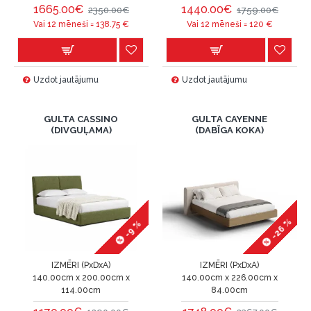
1665.00€
1440.00€
2350.00€
1759.00€
Vai 12 mēneši =
138.75
€
Vai 12 mēneši =
120
€
Uzdot jautājumu
Uzdot jautājumu
GULTA CASSINO
GULTA CAYENNE
(DIVGUĻAMA)
(DABĪGA KOKA)
-26 %
-9 %
IZMĒRI (PxDxA)
IZMĒRI (PxDxA)
140.00cm x 200.00cm x
140.00cm x 226.00cm x
114.00cm
84.00cm