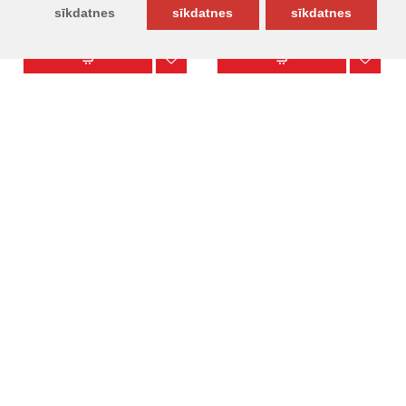
1425.00€
1887.00€
Vai 12 mēneši =
107.91
€
sīkdatnes
sīkdatnes
sīkdatnes
Vai 12 mēneši =
118.75
€
PREČU FILTRS
Uzdot jautājumu
Uzdot jautājumu
GULTA CETARA
GULTA CHATOU
(DIVGUĻAMA)
(DABĪGA KOKA)
-18 %
-15 %
IZMĒRI (PxDxA)
IZMĒRI (PxDxA)
140.00cm x 200.00cm x
160.00cm x 247.00cm x
82.00cm
65.00cm
1430.00€
2019.00€
1680.00€
2455.00€