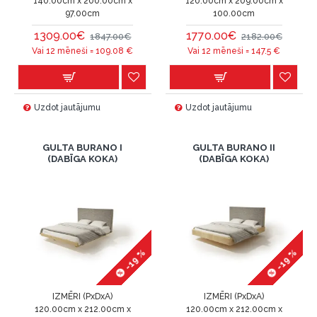
140.00cm x 200.00cm x
120.00cm x 209.00cm x
97.00cm
100.00cm
1309.00€
1770.00€
1847.00€
2182.00€
Vai 12 mēneši =
109.08
€
Vai 12 mēneši =
147.5
€
Uzdot jautājumu
Uzdot jautājumu
GULTA BURANO I
GULTA BURANO II
(DABĪGA KOKA)
(DABĪGA KOKA)
-19 %
-19 %
IZMĒRI (PxDxA)
IZMĒRI (PxDxA)
120.00cm x 212.00cm x
120.00cm x 212.00cm x