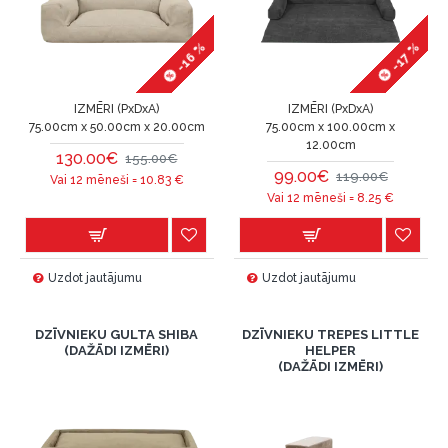
-16 %
-17 %
IZMĒRI (PxDxA)
IZMĒRI (PxDxA)
75.00cm x 50.00cm x 20.00cm
75.00cm x 100.00cm x
12.00cm
130.00€
155.00€
99.00€
119.00€
Vai 12 mēneši =
10.83
€
Vai 12 mēneši =
8.25
€
Uzdot jautājumu
Uzdot jautājumu
DZĪVNIEKU GULTA SHIBA
DZĪVNIEKU TREPES LITTLE
(DAŽĀDI IZMĒRI)
HELPER
(DAŽĀDI IZMĒRI)