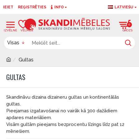
IEIET
REĢISTRĒTIES
INFO
LATVIEŠU
0
0
Visas
Gultas
GULTAS
Skandināvu dizaina dizaineru gultas un kontinentālās
gultas.
Pieejamas izgatavošanai no vairāk kā 300 dažādiem
apdares materiāliem.
Visām gultām pieejams bezprocentu līzings līdz pat 12
mēnešiem.