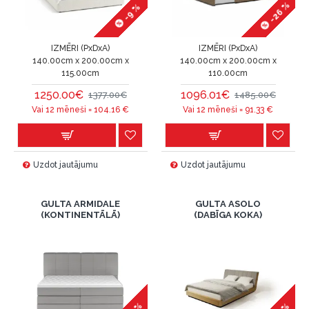
-26 %
-9 %
IZMĒRI (PxDxA)
IZMĒRI (PxDxA)
140.00cm x 200.00cm x
140.00cm x 200.00cm x
115.00cm
110.00cm
1250.00€
1096.01€
1377.00€
1485.00€
Vai 12 mēneši =
104.16
€
Vai 12 mēneši =
91.33
€
Uzdot jautājumu
Uzdot jautājumu
GULTA ARMIDALE
GULTA ASOLO
(KONTINENTĀLĀ)
(DABĪGA KOKA)