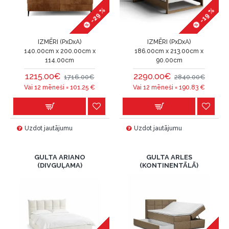
-29 %
-19 %
IZMĒRI (PxDxA)
IZMĒRI (PxDxA)
140.00cm x 200.00cm x
186.00cm x 213.00cm x
114.00cm
90.00cm
1215.00€
2290.00€
1716.00€
2840.00€
Vai 12 mēneši =
101.25
€
Vai 12 mēneši =
190.83
€
Uzdot jautājumu
Uzdot jautājumu
GULTA ARIANO
GULTA ARLES
(DIVGUĻAMA)
(KONTINENTĀLĀ)