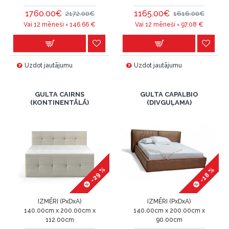
1760.00€
1165.00€
2172.00€
1616.00€
Vai 12 mēneši =
146.66
€
Vai 12 mēneši =
97.08
€
Uzdot jautājumu
Uzdot jautājumu
GULTA CAIRNS
GULTA CAPALBIO
(KONTINENTĀLĀ)
(DIVGUĻAMA)
-29 %
-18 %
IZMĒRI (PxDxA)
IZMĒRI (PxDxA)
140.00cm x 200.00cm x
140.00cm x 200.00cm x
112.00cm
90.00cm