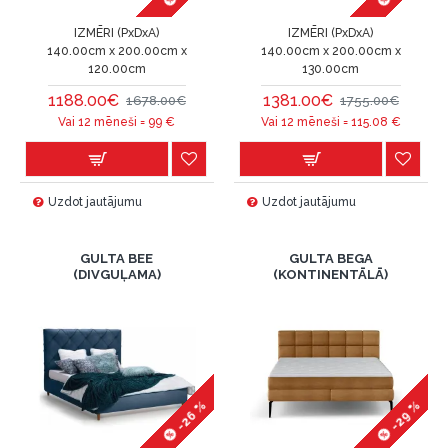
IZMĒRI (PxDxA)
IZMĒRI (PxDxA)
140.00cm x 200.00cm x
140.00cm x 200.00cm x
120.00cm
130.00cm
1188.00€
1381.00€
1678.00€
1755.00€
Vai 12 mēneši =
99
€
Vai 12 mēneši =
115.08
€
Uzdot jautājumu
Uzdot jautājumu
GULTA BEE
GULTA BEGA
(DIVGUĻAMA)
(KONTINENTĀLĀ)
-26 %
-29 %