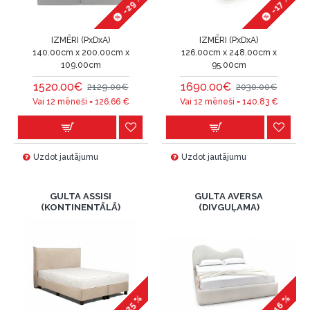
-29 %
-17 %
IZMĒRI (PxDxA)
IZMĒRI (PxDxA)
140.00cm x 200.00cm x
126.00cm x 248.00cm x
109.00cm
95.00cm
1520.00€
1690.00€
2129.00€
2030.00€
Vai 12 mēneši =
126.66
€
Vai 12 mēneši =
140.83
€
Uzdot jautājumu
Uzdot jautājumu
GULTA ASSISI
GULTA AVERSA
(KONTINENTĀLĀ)
(DIVGUĻAMA)
-25 %
-16 %