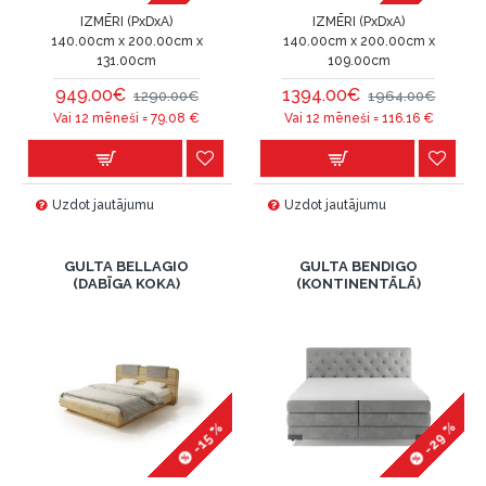
IZMĒRI (PxDxA)
IZMĒRI (PxDxA)
140.00cm x 200.00cm x
140.00cm x 200.00cm x
131.00cm
109.00cm
949.00€
1394.00€
1290.00€
1964.00€
Vai 12 mēneši =
79.08
€
Vai 12 mēneši =
116.16
€
Uzdot jautājumu
Uzdot jautājumu
GULTA BELLAGIO
GULTA BENDIGO
(DABĪGA KOKA)
(KONTINENTĀLĀ)
-29 %
-15 %