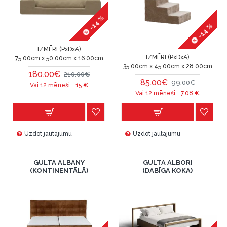
-14 %
-14 %
IZMĒRI (PxDxA)
IZMĒRI (PxDxA)
75.00cm x 50.00cm x 16.00cm
35.00cm x 45.00cm x 28.00cm
180.00€
210.00€
85.00€
99.00€
Vai 12 mēneši =
15
€
Vai 12 mēneši =
7.08
€
Uzdot jautājumu
Uzdot jautājumu
GULTA ALBANY
GULTA ALBORI
(KONTINENTĀLĀ)
(DABĪGA KOKA)