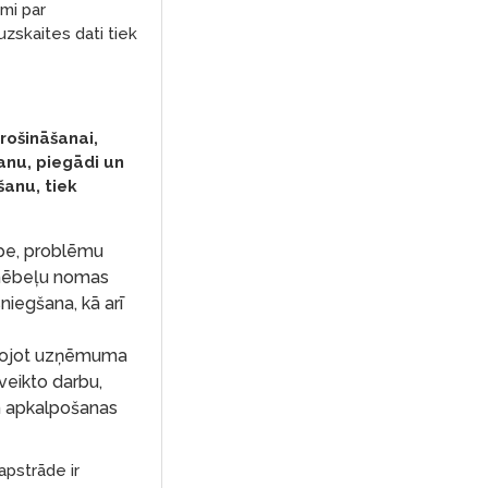
mi par
zskaites dati tiek
rošināšanai,
anu, piegādi un
šanu, tiek
ope, problēmu
 mēbeļu nomas
iegšana, kā arī
ntojot uzņēmuma
veikto darbu,
un apkalpošanas
apstrāde ir