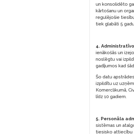
un konsolidēto ga
kārtošanu un organ
regulējošie tiesīb
tiek glabāti 5 gadu
4. Administratīvo
ienākošās un izej
noslēgtu vai izpil
gadījumos kad šād
Šo datu apstrādes 
izpildītu uz uzņēm
Komerclikumā, Civi
līdz 10 gadiem.
5. Personāla adm
sistēmas un atalgo
tiesisko attiecību