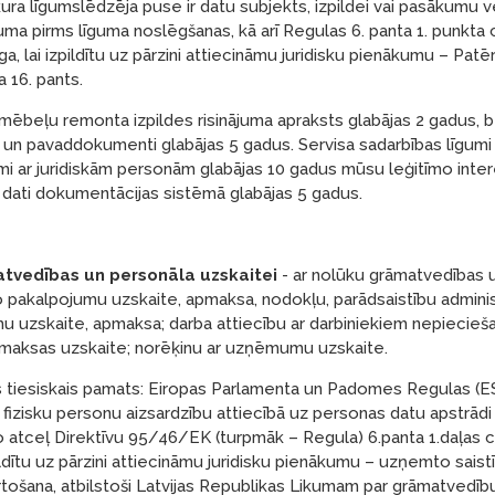
kura līgumslēdzēja puse ir datu subjekts, izpildei vai pasākumu 
uma pirms līguma noslēgšanas, kā arī Regulas 6. panta 1. punkta 
ga, lai izpildītu uz pārzini attiecināmu juridisku pienākumu – Patē
a 16. pants.
ēbeļu remonta izpildes risinājuma apraksts glabājas 2 gadus, b
un pavaddokumenti glabājas 5 gadus. Servisa sadarbības līgumi
mi ar juridiskām personām glabājas 10 gadus mūsu leģitīmo inte
n dati dokumentācijas sistēmā glabājas 5 gadus.
atvedības un personāla uzskaitei
- ar nolūku grāmatvedības u
o pakalpojumu uzskaite, apmaksa, nodokļu, parādsaistību admin
 uzskaite, apmaksa; darba attiecību ar darbiniekiem nepiecieš
amaksas uzskaite; norēķinu ar uzņēmumu uzskaite.
 tiesiskais pamats: Eiropas Parlamenta un Padomes Regulas (E
ar fizisku personu aizsardzību attiecībā uz personas datu apstrād
 ko atceļ Direktīvu 95/46/EK (turpmāk – Regula) 6.panta 1.daļas 
zpildītu uz pārzini attiecināmu juridisku pienākumu – uzņemto saist
tošana, atbilstoši Latvijas Republikas Likumam par grāmatvedīb