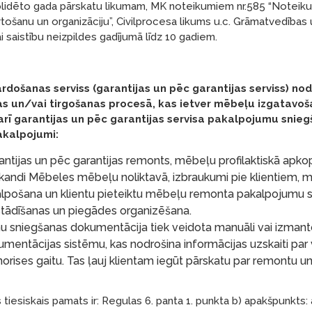
lidēto gada pārskatu likumam, MK noteikumiem nr.585 “Noteiku
ošanu un organizāciju”, Civilprocesa likums u.c. Grāmatvedības u
ai saistību neizpildes gadījumā līdz 10 gadiem.
ārdošanas serviss (garantijas un pēc garantijas serviss) nod
s un/vai tirgošanas procesā, kas ietver mēbeļu izgatavoš
arī garantijas un pēc garantijas servisa pakalpojumu snieg
akalpojumi:
ntijas un pēc garantijas remonts, mēbeļu profilaktiskā apk
Skandi Mēbeles mēbeļu noliktavā, izbraukumi pie klientiem,
lpošana un klientu pieteiktu mēbeļu remonta pakalpojumu sn
tādīšanas un piegādes organizēšana.
u sniegšanas dokumentācija tiek veidota manuāli vai izma
umentācijas sistēmu, kas nodrošina informācijas uzskaiti par 
orises gaitu. Tas ļauj klientam iegūt pārskatu par remontu 
tiesiskais pamats ir: Regulas 6. panta 1. punkta b) apakšpunkts: 