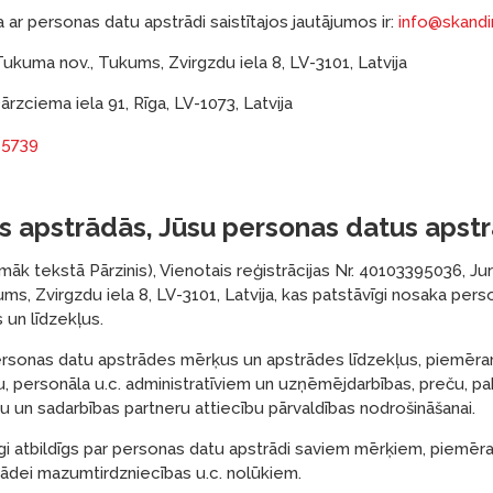
 ar personas datu apstrādi saistītajos jautājumos ir:
info@skandi
Tukuma nov., Tukums, Zvirgzdu iela 8, LV-3101, Latvija
ārzciema iela 91, Rīga, LV-1073, Latvija
55739
as apstrādās, Jūsu personas datus apst
āk tekstā Pārzinis), Vienotais reģistrācijas Nr. 40103395036, Jur
s, Zvirgzdu iela 8, LV-3101, Latvija, kas patstāvīgi nosaka per
 un līdzekļus.
ersonas datu apstrādes mērķus un apstrādes līdzekļus, piemēra
šu, personāla u.c. administratīviem un uzņēmējdarbības, preču, p
ju un sadarbības partneru attiecību pārvaldības nodrošināšanai.
vīgi atbildīgs par personas datu apstrādi saviem mērķiem, piemēr
trādei mazumtirdzniecības u.c. nolūkiem.