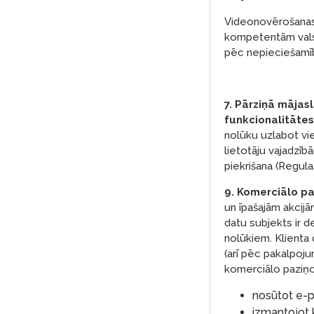
Videonovērošanas ie
kompetentām valsts
pēc nepieciešamī
7. Pārziņā māja
funkcionalitātes
nolūku uzlabot vie
lietotāju vajadzīb
piekrišana (Regulas
9. Komerciālo pa
un īpašajām akcijā
datu subjekts ir 
nolūkiem. Klienta
(arī pēc pakalpoju
komerciālo paziņ
nosūtot e-p
izmantojot 