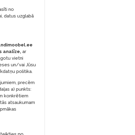
sīti no
i, datus uzglabā
kandimoobel.ee
 analīze,
ar
āgotu vietni
ereses un/vai Jūsu
īkdatņu politika.
pojumiem, precēm
aļas a) punkts:
iem konkrētiem
z tās atsaukumam
urpmākas
teikties no