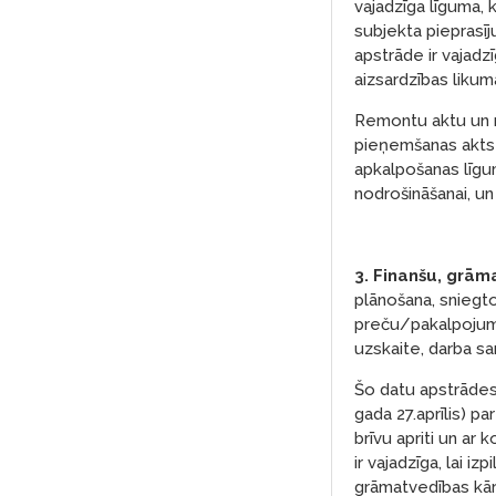
vajadzīga līguma, 
subjekta pieprasīj
apstrāde ir vajadzī
aizsardzības likum
Remontu aktu un m
pieņemšanas akts 
apkalpošanas līgu
nodrošināšanai, u
3. Finanšu, grām
plānošana, sniegt
preču/pakalpojumu
uzskaite, darba s
Šo datu apstrādes
gada 27.aprīlis) p
brīvu apriti un ar
ir vajadzīga, lai i
grāmatvedības kār