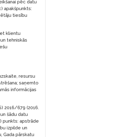
veikšanai pēc datu
c) apakšpunkts:
rētāju tiesību
et klientu
 un tehniskās
rešu
zskaite, resursu
istrēšana; saņemto
amās informācijas
S) 2016/679 (2016.
i un šādu datu
c) punkts: apstrāde
ību izpilde un
u, Gada pārskatu