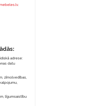
mebeles.lv
.
rādās:
idiskā adrese:
sonas datu
m, zīmolvedības,
akalpojumu,
am, līgumsaistību