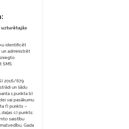
:
 uzturētajās
ku identificēt
i un administrēt
 sniegto
ot SMS
ES) 2016/679
strādi un šādu
panta 1.punkta b)
ildei vai pasākumu
ta f) punkts –
.daļas c) punkts:
emto saistību
rāmatvedību, Gada