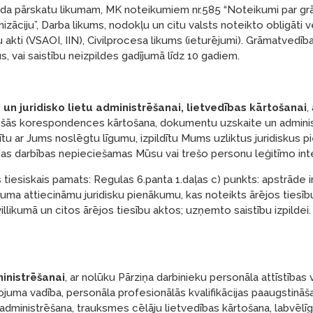
da pārskatu likumam, MK noteikumiem nr.585 “Noteikumi par g
izāciju”, Darba likums, nodokļu un citu valsts noteikto obligāt
u akti (VSAOI, IIN), Civilprocesa likums (ieturējumi). Grāmatvedīb
s, vai saistību neizpildes gadījumā līdz 10 gadiem.
 un juridisko lietu administrēšanai, lietvedības kārtošanai
,
ošās korespondences kārtošana, dokumentu uzskaite un administ
dītu ar Jums noslēgtu līgumu, izpildītu Mums uzliktus juridiskus p
as darbības nepieciešamas Mūsu vai trešo personu leģitīmo int
tiesiskais pamats: Regulas 6.panta 1.daļas c) punkts: apstrāde ir 
uma attiecināmu juridisku pienākumu, kas noteikts ārējos tiesīb
llikumā un citos ārējos tiesību aktos; uzņemto saistību izpildei. 
inistrēšanai
, ar nolūku Pārziņa darbinieku personāla attīstības 
juma vadība, personāla profesionālās kvalifikācijas paaugstināš
 administrēšana, trauksmes cēlāju lietvedības kārtošana, labvēlīga