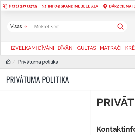
(+371) 25755739
INFO@SKANDIMEBELES.LV
DĀRZCIEMA IEL
Visas
IZVELKAMI DĪVĀNI
DĪVĀNI
GULTAS
MATRAČI
KRĒ
Privātuma politika
PRIVĀTUMA POLITIKA
PRIVĀT
Kontaktinfo