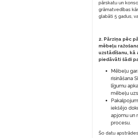
pārskatu un konso
grāmatvedības kārt
glabāti 5 gadus, v
2. Pārziņa pēc p
mēbeļu ražošana
uzstādīšanu, kā 
piedāvāti šādi p
Mēbeļu gara
risināšana 
līgumu apka
mēbeļu uzs
Pakalpojum
iekšējo dok
apjomu un n
procesu.
Šo datu apstrādes 