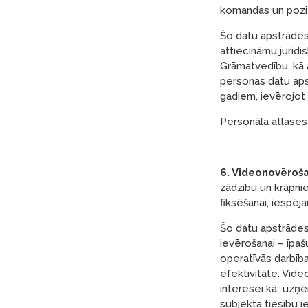
komandas un pozit
Šo datu apstrādes t
attiecināmu juridi
Grāmatvedību, kā a
personas datu apst
gadiem, ievērojot
Personāla atlases
6. Videonovēroša
zādzību un krāpnie
fiksēšanai, iespēj
Šo datu apstrādes 
ievērošanai – īpaš
operatīvās darbība
efektivitāte. Vide
interesei kā uzņēm
subjekta tiesību 