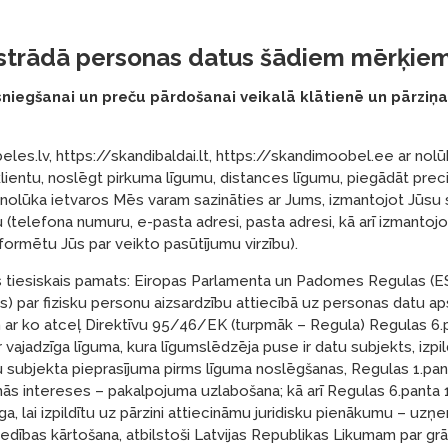
pstrādā personas datus šādiem mērķiem
niegšanai un preču pārdošanai veikalā klātienē un pārziņa
les.lv, https://skandibaldai.lt, https://skandimoobel.ee ar nolū
klientu, noslēgt pirkuma līgumu, distances līgumu, piegādāt prec
 nolūka ietvaros Mēs varam sazināties ar Jums, izmantojot Jūsu
 (telefona numuru, e-pasta adresi, pasta adresi, kā arī izmantoj
nformētu Jūs par veikto pasūtījumu virzību).
 tiesiskais pamats: Eiropas Parlamenta un Padomes Regulas (
lis) par fizisku personu aizsardzību attiecībā uz personas datu ap
un ar ko atceļ Direktīvu 95/46/EK (turpmāk – Regula) Regulas 6.
r vajadzīga līguma, kura līgumslēdzēja puse ir datu subjekts, izp
u subjekta pieprasījuma pirms līguma noslēgšanas, Regulas 1.pan
s intereses – pakalpojuma uzlabošana; kā arī Regulas 6.panta 1
īga, lai izpildītu uz pārzini attiecināmu juridisku pienākumu – uzņ
vedības kārtošana, atbilstoši Latvijas Republikas Likumam par g