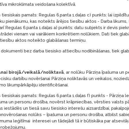
īva mikroklimata veidošana kolektīvā.
iesiskais pamats: Regulas 6.panta 1.daļas c) punkts: lai izpildītu
sku pienākumu, kas noteikts ārējos tiesību aktos - Darba likums,
rī Regulas 6.panta 1.daļas a) punkts: datu subjekts ir devis piek
rādei vienam vai vairākiem konkrētiem nolūkiem. Dati tiek glabāt
 tiesību aktos noteikto glabāšanas termiņu.
 dokumenti bez darba tiesisko attiecību nodibināšanas, tiek gla
nai birojā/veikalā/noliktavā
, ar nolūku Pārziņa īpašuma un p
cisku darbību novēršanai Pārziņa noliktavās un veikalos, nozied
amo likumpārkāpēju identificēšanai.
tiesiskais pamats: Regulas 6.panta 1.daļas f) punkts - Pārziņa l
uma un personu drošība, novērst krāpniecības, vērsties valsts p
s iestādēs un tiesā savu tiesisko interešu aizsardzībai, pakalp
onovērošanas nolūks – īpašuma un personu drošība, atbilst sabie
uma leģitīmai interesei un tādejādi tā ir būtiskāka par atsevišķa
ierobežojumu.