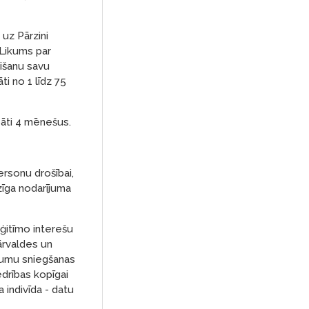
 uz Pārzini
 Likums par
rišanu savu
i no 1 līdz 75
bāti 4 mēnešus.
ersonu drošībai,
zīga nodarījuma
eģitīmo interešu
ārvaldes un
ojumu sniegšanas
drības kopīgai
 indivīda - datu