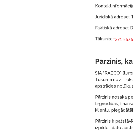
Kontaktinformācija
Juridiskā adrese: 
Faktiskā adrese: D
Tālrunis:
+371 257
Pārzinis, k
SIA “RAECO” (turpm
Tukuma nov., Tukum
apstrādes nolūkus
Pārzinis nosaka p
tirgvedības, finan
klientu, piegādātā
Pārzinis ir patstā
izpildei, datu aps