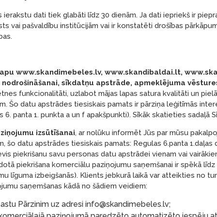
rakstu dati tiek glabāti līdz 30 dienām. Ja dati iepriekš ir piepra
 vai pašvaldību institūcijām vai ir konstatēti drošības pārkāpum
bas.
slapu www.skandimebeles.lv, www.skandibaldai.lt, www.s
 nodrošināšanai, sīkdatņu apstrāde, apmeklējuma vēstures
tnes funkcionalitāti, uzlabot mājas lapas satura kvalitāti un piel
ām. Šo datu apstrādes tiesiskais pamats ir pārziņa leģitīmās int
 6. panta 1. punkta a un f apakšpunkti). Sīkāk skatieties sadaļā S
ziņojumu izsūtīšanai
, ar nolūku informēt Jūs par mūsu pakal
m, šo datu apstrādes tiesiskais pamats: Regulas 6.panta 1.daļas d
devis piekrišanu savu personas datu apstrādei vienam vai vairāk
 dotā piekrišana komerciālu paziņojumu saņemšanai ir spēkā līd
mu līguma izbeigšanās). Klients jebkurā laikā var atteikties no t
ojumu saņemšanas kādā no šādiem veidiem:
astu Pārzinim uz adresi
info@skandimebeles.lv
;
komerciālajā paziņojumā paredzēto automatizēto iespēju at