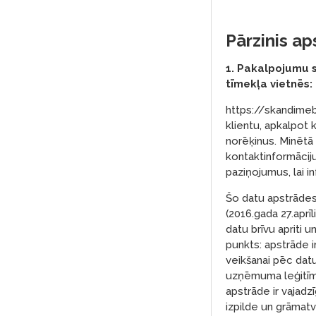
Pārzinis a
1. Pakalpojumu s
tīmekļa vietnēs:
https://skandimebe
klientu, apkalpot 
norēķinus. Minētā
kontaktinformāciju
paziņojumus, lai i
Šo datu apstrādes
(2016.gada 27.aprī
datu brīvu apriti 
punkts: apstrāde i
veikšanai pēc dat
uzņēmuma leģitīmā
apstrāde ir vajadz
izpilde un grāmat