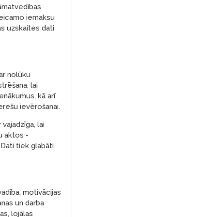
rāmatvedības
i veicamo iemaksu
as uzskaites dati
 ar nolūku
rēšana, lai
ienākumus, kā arī
erešu ievērošanai.
vajadzīga, lai
u aktos -
Dati tiek glabāti
vadība, motivācijas
anas un darba
s, lojālas