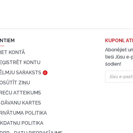
ENTIEM
KUPONI, AT
Abonējiet un
EIET KONTĀ
tieši Jūsu e
EĢISTRĒT KONTU
šodien!
ĒLMJU SARAKSTS
0
OSŪTĪT ZIŅU
REČU ATTEIKUMS
-DĀVANU KARTES
RIVĀTUMA POLITIKA
ĪKDATŅU POLITIKA