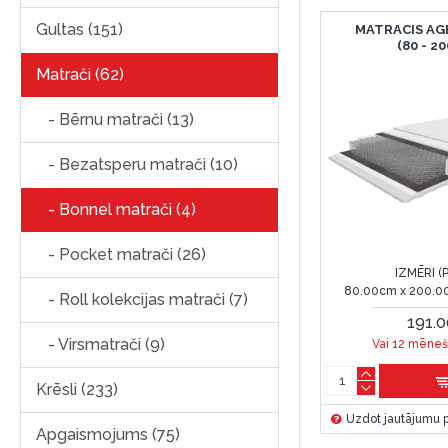
Gultas (151)
MATRACIS AG
(80 - 2
Matrači (62)
- Bērnu matrači (13)
- Bezatsperu matrači (10)
- Bonnel matrači (4)
- Pocket matrači (26)
IZMĒRI (
80.00cm x 200.0
- Roll kolekcijas matrači (7)
191.
- Virsmatrači (9)
Vai 12 mēneš
Krēsli (233)
Uzdot jautājumu p
Apgaismojums (75)