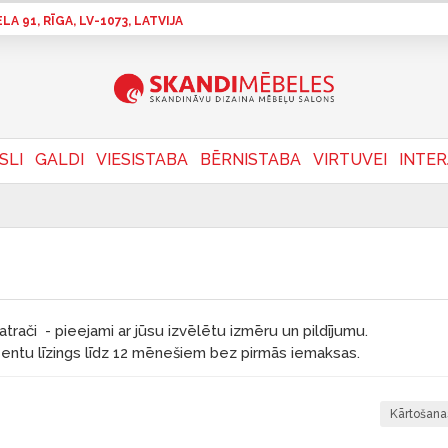
A 91, RĪGA, LV-1073, LATVIJA
SLI
GALDI
VIESISTABA
BĒRNISTABA
VIRTUVEI
INTE
rači - pieejami ar jūsu izvēlētu izmēru un pildījumu.
ntu līzings līdz 12 mēnešiem bez pirmās iemaksas.
Kārtošana