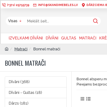
(+371) 25755739
INFO@SKANDIMEBELES.LV
DĀRZCIEMA IEL
Visas
IZVELKAMI DĪVĀNI
DĪVĀNI
GULTAS
MATRAČI
KRĒ
Matrači
Bonnel matrači
BONNEL MATRAČI
Bonnel atsperu mat
Dīvāni (368)
Pieejams bezproce
Dīvāni - Gultas (18)
Dārzs (181)