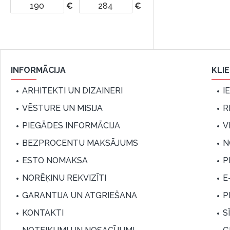
€
€
INFORMĀCIJA
KLI
ARHITEKTI UN DIZAINERI
I
VĒSTURE UN MISIJA
R
PIEGĀDES INFORMĀCIJA
V
BEZPROCENTU MAKSĀJUMS
N
ESTO NOMAKSA
P
NORĒĶINU REKVIZĪTI
E
GARANTIJA UN ATGRIEŠANA
P
KONTAKTI
S