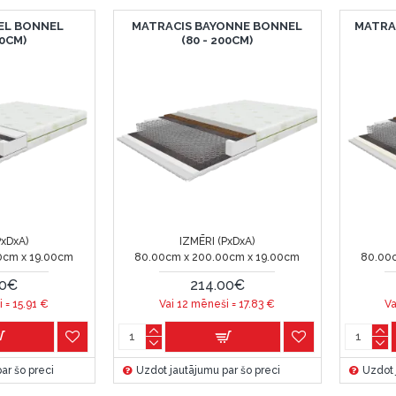
EL BONNEL
MATRACIS BAYONNE BONNEL
MATRA
00CM)
(80 - 200CM)
PxDxA)
IZMĒRI (PxDxA)
0cm x 19.00cm
80.00cm x 200.00cm x 19.00cm
80.00
00€
214.00€
i =
15.91
€
Vai 12 mēneši =
17.83
€
Va
ar šo preci
Uzdot jautājumu par šo preci
Uzdot 