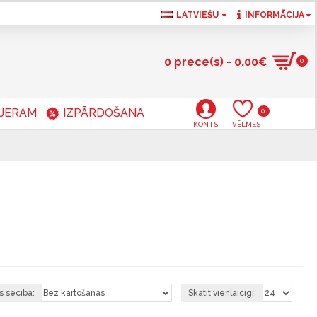
LATVIEŠU
INFORMĀCIJA
0 prece(s) - 0.00€
0
RJERAM
IZPĀRDOŠANA
0
KONTS
VĒLMES
s secība:
Skatīt vienlaicīgi: