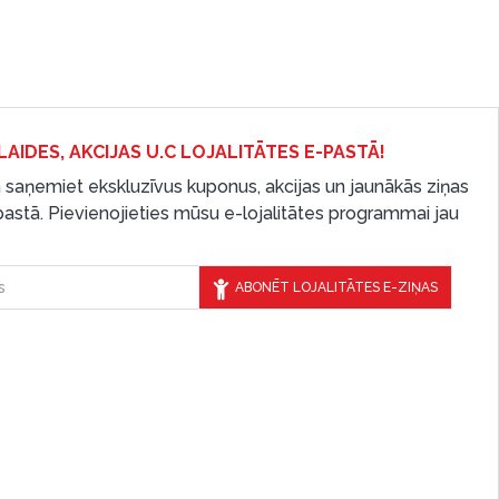
LAIDES, AKCIJAS U.C LOJALITĀTES E-PASTĀ!
 saņemiet ekskluzīvus kuponus, akcijas un jaunākās ziņas
-pastā. Pievienojieties mūsu e-lojalitātes programmai jau
ABONĒT LOJALITĀTES E-ZIŅAS