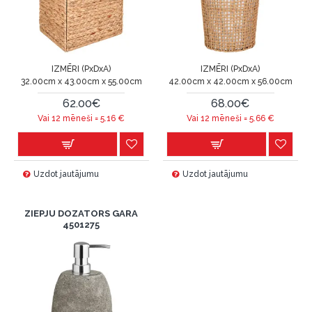
IZMĒRI (PxDxA)
IZMĒRI (PxDxA)
32.00cm x 43.00cm x 55.00cm
42.00cm x 42.00cm x 56.00cm
62.00€
68.00€
Vai 12 mēneši =
5.16
€
Vai 12 mēneši =
5.66
€
Uzdot jautājumu
Uzdot jautājumu
ZIEPJU DOZATORS GARA
4501275