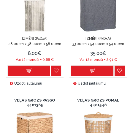
IZMĒRI (PxDxA)
IZMĒRI (PxDxA)
28.00cm x 38.00cm x 58.00cm
33.00cm x 54.00cm x 54.00cm
8.00€
35.00€
Vai 12 mēneši =
0.66
€
Vai 12 mēneši =
2.91
€
Uzdot jautājumu
Uzdot jautājumu
VEĻAS GROZS PASSO
VEĻAS GROZS POMAL
4401365
4401548