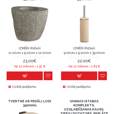
IZMĒRI (PxDxA)
IZMĒRI (PxDxA)
11.00cm x 9.00cm x 10.00cm
9.00cm x 9.00cm x 39.00cm
23.00€
22.00€
Vai 12 mēneši =
1.91
€
Vai 12 mēneši =
1.83
€
Uzdot jautājumu
Uzdot jautājumu
TVERTNE AR PEDĀLI LODI
VANNAS ISTABAS
3900001
KOMPLEKTS,
UZGLABĀŠANAS KAUSS,
ZIEPJU DOZATORS, PAPLĀTE