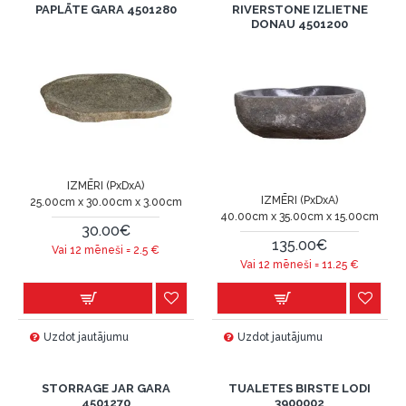
PAPLĀTE GARA 4501280
RIVERSTONE IZLIETNE
DONAU 4501200
IZMĒRI (PxDxA)
IZMĒRI (PxDxA)
25.00cm x 30.00cm x 3.00cm
40.00cm x 35.00cm x 15.00cm
30.00€
135.00€
Vai 12 mēneši =
2.5
€
Vai 12 mēneši =
11.25
€
Uzdot jautājumu
Uzdot jautājumu
STORRAGE JAR GARA
TUALETES BIRSTE LODI
4501270
3900002