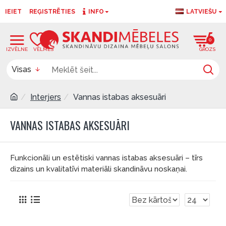
IEIET
REĢISTRĒTIES
INFO
LATVIEŠU
0
0
Visas
Interjers
Vannas istabas aksesuāri
VANNAS ISTABAS AKSESUĀRI
Funkcionāli un estētiski vannas istabas aksesuāri – tīrs
dizains un kvalitatīvi materiāli skandināvu noskaņai.