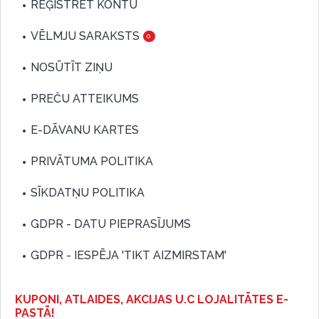
REĢISTRĒT KONTU
VĒLMJU SARAKSTS
0
NOSŪTĪT ZIŅU
PREČU ATTEIKUMS
E-DĀVANU KARTES
PRIVĀTUMA POLITIKA
SĪKDATŅU POLITIKA
GDPR - DATU PIEPRASĪJUMS
GDPR - IESPĒJA 'TIKT AIZMIRSTAM'
KUPONI, ATLAIDES, AKCIJAS U.C LOJALITĀTES E-
PASTĀ!