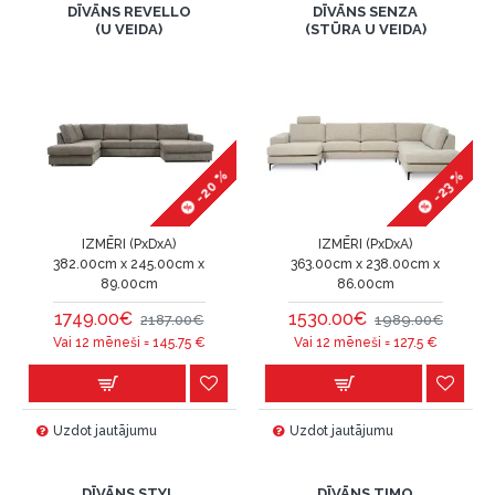
DĪVĀNS REVELLO
DĪVĀNS SENZA
(U VEIDA)
(STŪRA U VEIDA)
-20 %
-23 %
IZMĒRI (PxDxA)
IZMĒRI (PxDxA)
382.00cm x 245.00cm x
363.00cm x 238.00cm x
89.00cm
86.00cm
1749.00€
1530.00€
2187.00€
1989.00€
Vai 12 mēneši =
145.75
€
Vai 12 mēneši =
127.5
€
Uzdot jautājumu
Uzdot jautājumu
DĪVĀNS STYL
DĪVĀNS TIMO