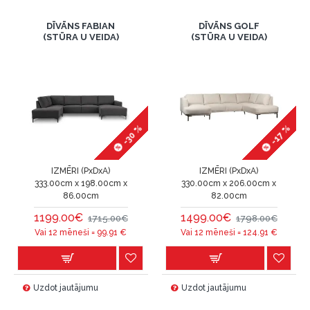
DĪVĀNS FABIAN
DĪVĀNS GOLF
(STŪRA U VEIDA)
(STŪRA U VEIDA)
-30 %
-17 %
IZMĒRI (PxDxA)
IZMĒRI (PxDxA)
333.00cm x 198.00cm x
330.00cm x 206.00cm x
86.00cm
82.00cm
1199.00€
1499.00€
1715.00€
1798.00€
Vai 12 mēneši =
99.91
€
Vai 12 mēneši =
124.91
€
Uzdot jautājumu
Uzdot jautājumu