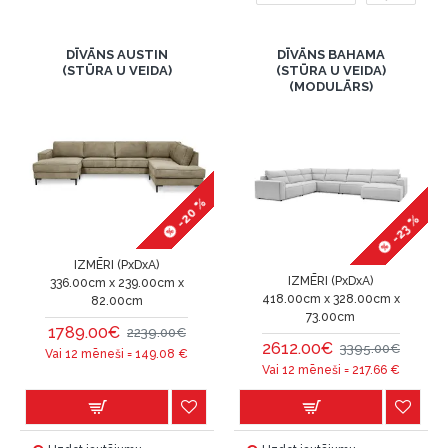
DĪVĀNS AUSTIN
DĪVĀNS BAHAMA
(STŪRA U VEIDA)
(STŪRA U VEIDA)
(MODULĀRS)
-20 %
-23 %
IZMĒRI (PxDxA)
IZMĒRI (PxDxA)
336.00cm x 239.00cm x
418.00cm x 328.00cm x
82.00cm
73.00cm
1789.00€
2239.00€
2612.00€
3395.00€
Vai 12 mēneši =
149.08
€
Vai 12 mēneši =
217.66
€