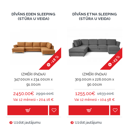
DĪVĀNS EDEN SLEEPING
DĪVĀNS ETNA SLEEPING
(STŪRA U VEIDA)
(STŪRA U VEIDA)
-18 %
-23 %
IZMĒRI (PxDxA)
IZMĒRI (PxDxA)
347.00cm x 234.00cm x
309.00cm x 226.00cm x
91.00cm
90.00cm
2450.00€
1255.00€
2990.00€
1633.00€
Vai 12 mēneši =
204.16
€
Vai 12 mēneši =
104.58
€
Uzdot jautājumu
Uzdot jautājumu