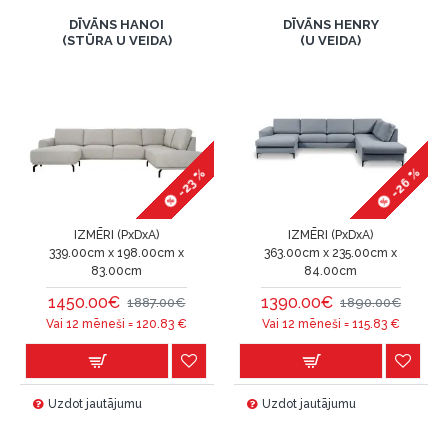
DĪVĀNS HANOI
DĪVĀNS HENRY
(STŪRA U VEIDA)
(U VEIDA)
-26 %
-23 %
IZMĒRI (PxDxA)
IZMĒRI (PxDxA)
339.00cm x 198.00cm x
363.00cm x 235.00cm x
83.00cm
84.00cm
1450.00€
1390.00€
1887.00€
1890.00€
Vai 12 mēneši =
120.83
€
Vai 12 mēneši =
115.83
€
Uzdot jautājumu
Uzdot jautājumu