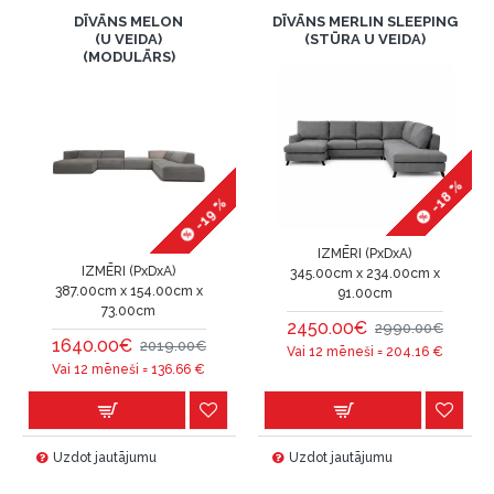
DĪVĀNS MELON
DĪVĀNS MERLIN SLEEPING
(U VEIDA)
(STŪRA U VEIDA)
(MODULĀRS)
-18 %
-19 %
IZMĒRI (PxDxA)
IZMĒRI (PxDxA)
345.00cm x 234.00cm x
387.00cm x 154.00cm x
91.00cm
73.00cm
2450.00€
2990.00€
1640.00€
2019.00€
Vai 12 mēneši =
204.16
€
Vai 12 mēneši =
136.66
€
Uzdot jautājumu
Uzdot jautājumu