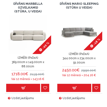
DĪVĀNS MARBELLA
DĪVĀNS MARIO SLEEPING
(IZVELKAMS)
(STŪRA U VEIDA)
(STŪRA, U VEIDA)
-18 %
-20 %
IZMĒRI (PxDxA)
IZMĒRI (PxDxA)
344.00cm x 234.00cm x
369.00cm x 149.00cm x
91.00cm
88.00cm
2450.00€
2990.00€
1718.00€
2159.00€
Vai 12 mēneši =
204.16
€
Vai 12 mēneši =
143.16
€
Uzdot jautājumu
Uzdot jautājumu