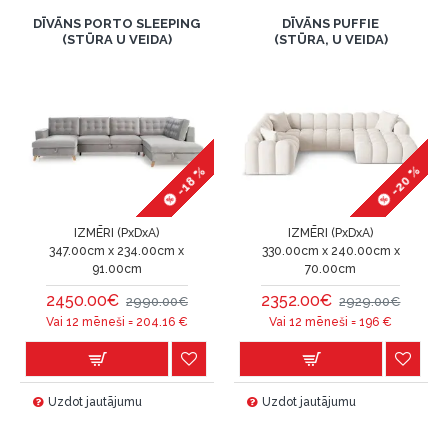
DĪVĀNS PORTO SLEEPING
DĪVĀNS PUFFIE
(STŪRA U VEIDA)
(STŪRA, U VEIDA)
-20 %
-18 %
IZMĒRI (PxDxA)
IZMĒRI (PxDxA)
347.00cm x 234.00cm x
330.00cm x 240.00cm x
91.00cm
70.00cm
2450.00€
2352.00€
2990.00€
2929.00€
Vai 12 mēneši =
204.16
€
Vai 12 mēneši =
196
€
Uzdot jautājumu
Uzdot jautājumu