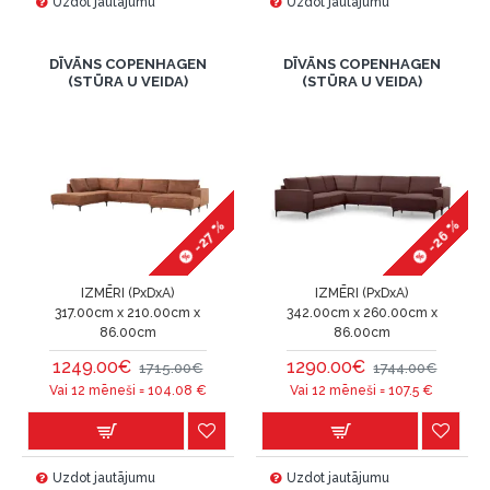
Uzdot jautājumu
Uzdot jautājumu
DĪVĀNS COPENHAGEN
DĪVĀNS COPENHAGEN
(STŪRA U VEIDA)
(STŪRA U VEIDA)
-26 %
-27 %
IZMĒRI (PxDxA)
IZMĒRI (PxDxA)
317.00cm x 210.00cm x
342.00cm x 260.00cm x
86.00cm
86.00cm
1249.00€
1290.00€
1715.00€
1744.00€
Vai 12 mēneši =
104.08
€
Vai 12 mēneši =
107.5
€
Uzdot jautājumu
Uzdot jautājumu