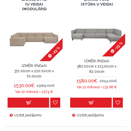
(U VEIDA)
(STŪRA U VEIDA)
(MODULĀRS)
-23 %
-23 %
IZMĒRI (PxDxA)
IZMĒRI (PxDxA)
382.00cm x 213.00cm x
371.00cm x 220.00cm x
82.00cm
70.00cm
1580.00€
2055.00€
1530.00€
1989.00€
Vai 12 mēneši =
131.66
€
Vai 12 mēneši =
127.5
€
Uzdot jautājumu
Uzdot jautājumu