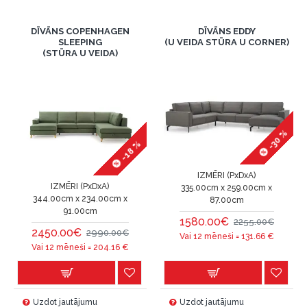
DĪVĀNS COPENHAGEN
DĪVĀNS EDDY
SLEEPING
(U VEIDA STŪRA U CORNER)
(STŪRA U VEIDA)
-30 %
-18 %
IZMĒRI (PxDxA)
IZMĒRI (PxDxA)
335.00cm x 259.00cm x
344.00cm x 234.00cm x
87.00cm
91.00cm
1580.00€
2255.00€
2450.00€
2990.00€
Vai 12 mēneši =
131.66
€
Vai 12 mēneši =
204.16
€
Uzdot jautājumu
Uzdot jautājumu