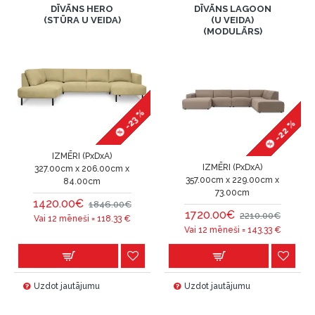
DĪVĀNS HERO
DĪVĀNS LAGOON
(STŪRA U VEIDA)
(U VEIDA)
(MODULĀRS)
-23 %
-22 %
IZMĒRI (PxDxA)
IZMĒRI (PxDxA)
327.00cm x 206.00cm x
357.00cm x 229.00cm x
84.00cm
73.00cm
1420.00€
1846.00€
1720.00€
2210.00€
Vai 12 mēneši =
118.33
€
Vai 12 mēneši =
143.33
€
Uzdot jautājumu
Uzdot jautājumu