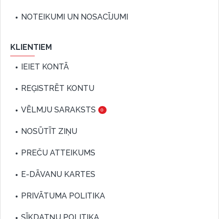
NOTEIKUMI UN NOSACĪJUMI
KLIENTIEM
IEIET KONTĀ
REĢISTRĒT KONTU
VĒLMJU SARAKSTS
0
NOSŪTĪT ZIŅU
PREČU ATTEIKUMS
E-DĀVANU KARTES
PRIVĀTUMA POLITIKA
SĪKDATŅU POLITIKA