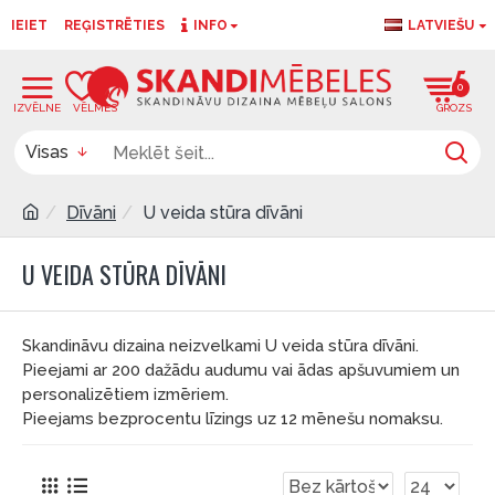
IEIET
REĢISTRĒTIES
INFO
LATVIEŠU
0
0
Visas
Dīvāni
U veida stūra dīvāni
U VEIDA STŪRA DĪVĀNI
Skandināvu dizaina neizvelkami U veida stūra dīvāni.
Pieejami ar 200 dažādu audumu vai ādas apšuvumiem un
personalizētiem izmēriem.
Pieejams bezprocentu līzings uz 12 mēnešu nomaksu.