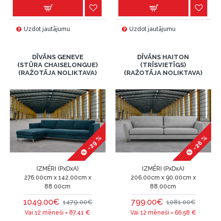
Uzdot jautājumu
Uzdot jautājumu
DĪVĀNS GENEVE
DĪVĀNS HAITON
(STŪRA CHAISELONGUE)
(TRĪSVIETĪGS)
(RAŽOTĀJA NOLIKTAVA)
(RAŽOTĀJA NOLIKTAVA)
-29 %
-26 %
IZMĒRI (PxDxA)
IZMĒRI (PxDxA)
276.00cm x 142.00cm x
206.00cm x 90.00cm x
88.00cm
88.00cm
1049.00€
799.00€
1479.00€
1081.00€
Vai 12 mēneši =
87.41
€
Vai 12 mēneši =
66.58
€