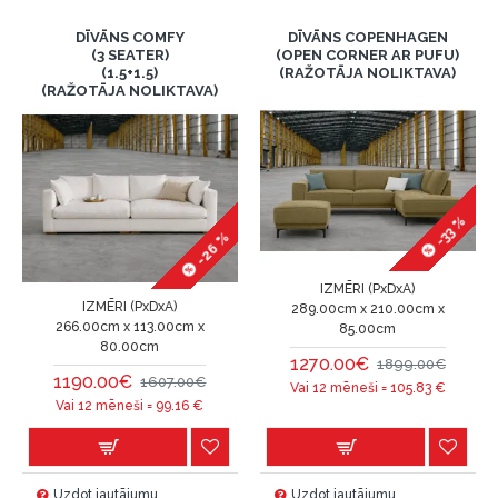
DĪVĀNS COMFY
DĪVĀNS COPENHAGEN
(3 SEATER)
(OPEN CORNER AR PUFU)
(1.5+1.5)
(RAŽOTĀJA NOLIKTAVA)
(RAŽOTĀJA NOLIKTAVA)
-33 %
-26 %
IZMĒRI (PxDxA)
IZMĒRI (PxDxA)
289.00cm x 210.00cm x
266.00cm x 113.00cm x
85.00cm
80.00cm
1270.00€
1899.00€
1190.00€
1607.00€
Vai 12 mēneši =
105.83
€
Vai 12 mēneši =
99.16
€
Uzdot jautājumu
Uzdot jautājumu