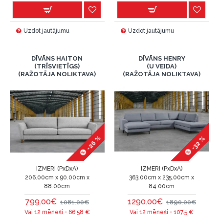
Uzdot jautājumu
Uzdot jautājumu
DĪVĀNS HAITON
DĪVĀNS HENRY
(TRĪSVIETĪGS)
(U VEIDA)
(RAŽOTĀJA NOLIKTAVA)
(RAŽOTĀJA NOLIKTAVA)
-26 %
-32 %
IZMĒRI (PxDxA)
IZMĒRI (PxDxA)
206.00cm x 90.00cm x
363.00cm x 235.00cm x
88.00cm
84.00cm
799.00€
1290.00€
1081.00€
1890.00€
Vai 12 mēneši =
66.58
€
Vai 12 mēneši =
107.5
€