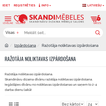
IEIET
REĢISTRĒTIES
INFO
LATVIEŠU
0
0
Visas
Izpārdošana
Ražotāja noliktavas izpārdošana
RAŽOTĀJA NOLIKTAVAS IZPĀRDOŠANA
Ražotāja noliktavas izpārdošana.
Skandināvu dizaina dīvānu ražotāja noliktavas izpārdošana.
Iegādājies dīvānu no noliktavas izpārdošanas un saņem to 2-4
darba dienu laikā!