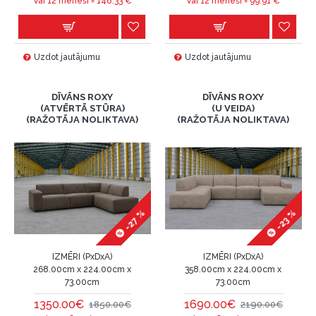
Vai 12 mēneši =
148.33
€
Vai 12 mēneši =
99.91
€
Uzdot jautājumu
Uzdot jautājumu
DĪVĀNS ROXY
DĪVĀNS ROXY
(ATVĒRTĀ STŪRA)
(U VEIDA)
(RAŽOTĀJA NOLIKTAVA)
(RAŽOTĀJA NOLIKTAVA)
-27 %
-23 %
IZMĒRI (PxDxA)
IZMĒRI (PxDxA)
268.00cm x 224.00cm x
358.00cm x 224.00cm x
73.00cm
73.00cm
1350.00€
1690.00€
1850.00€
2190.00€