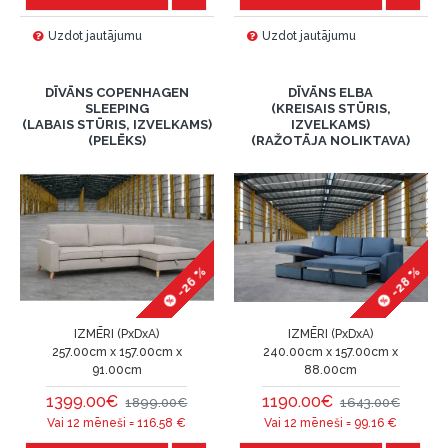
Uzdot jautājumu
Uzdot jautājumu
DĪVĀNS COPENHAGEN
DĪVĀNS ELBA
SLEEPING
(KREISAIS STŪRIS,
(LABAIS STŪRIS, IZVELKAMS)
IZVELKAMS)
(PELĒKS)
(RAŽOTĀJA NOLIKTAVA)
-26 %
-28 %
IZMĒRI (PxDxA)
IZMĒRI (PxDxA)
257.00cm x 157.00cm x
240.00cm x 157.00cm x
91.00cm
88.00cm
1399.00€
1190.00€
1899.00€
1643.00€
Vai 12 mēneši =
116.58
€
Vai 12 mēneši =
99.16
€