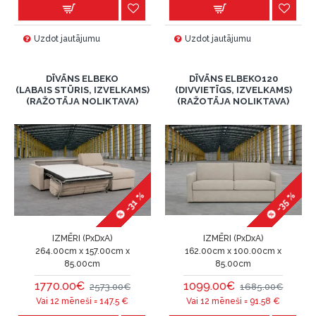
Uzdot jautājumu
Uzdot jautājumu
DĪVĀNS ELBEKO
DĪVĀNS ELBEKO120
(LABAIS STŪRIS, IZVELKAMS)
(DIVVIETĪGS, IZVELKAMS)
(RAŽOTĀJA NOLIKTAVA)
(RAŽOTĀJA NOLIKTAVA)
-31 %
-35 %
IZMĒRI (PxDxA)
IZMĒRI (PxDxA)
264.00cm x 157.00cm x
162.00cm x 100.00cm x
85.00cm
85.00cm
1770.00€
1099.00€
2573.00€
1685.00€
Vai 12 mēneši =
147.5
€
Vai 12 mēneši =
91.58
€