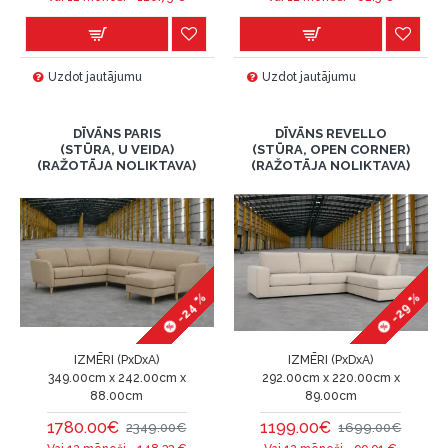
Uzdot jautājumu
Uzdot jautājumu
DĪVĀNS PARIS
DĪVĀNS REVELLO
(STŪRA, U VEIDA)
(STŪRA, OPEN CORNER)
(RAŽOTĀJA NOLIKTAVA)
(RAŽOTĀJA NOLIKTAVA)
-24 %
-29 %
IZMĒRI (PxDxA)
IZMĒRI (PxDxA)
349.00cm x 242.00cm x
292.00cm x 220.00cm x
88.00cm
89.00cm
1780.00€
1199.00€
2349.00€
1699.00€