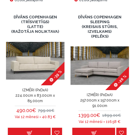
Uzdot jautājumu
Uzdot jautājumu
DĪVĀNS COPENHAGEN
DĪVĀNS COPENHAGEN
(TRĪSVIETĪGS)
SLEEPING
(LATTE)
(KREISAIS STŪRIS,
(RAŽOTĀJA NOLIKTAVA)
IZVELKAMS)
(PELĒKS)
-39 %
-26 %
IZMĒRI (PxDxA)
IZMĒRI (PxDxA)
224.00cm x 83.00cm x
257.00cm x 157.00cm x
85.00cm
91.00cm
490.00€
799.00€
1399.00€
1899.00€
Vai 12 mēneši =
40.83
€
Vai 12 mēneši =
116.58
€