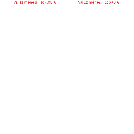
Vai 12 mēneši =
104.08
€
Vai 12 mēneši =
116.58
€
Uzdot jautājumu
Uzdot jautājumu
DĪVĀNS VIVA
GULTA RAINBOW
(DIVVIETĪGS)
(120 X 200CM)
(RAŽOTĀJA NOLIKTAVA)
(RAŽOTĀJA NOLIKTAVA)
-24 %
-34 %
IZMĒRI (PxDxA)
IZMĒRI (PxDxA)
171.00cm x 93.00cm x 74.00cm
200.00cm x 120.00cm x
102.00cm
499.00€
761.00€
549.00€
720.00€
Vai 12 mēneši =
41.58
€