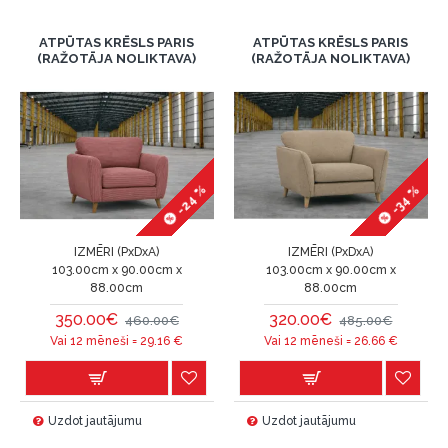
ATPŪTAS KRĒSLS PARIS
ATPŪTAS KRĒSLS PARIS
(RAŽOTĀJA NOLIKTAVA)
(RAŽOTĀJA NOLIKTAVA)
-24 %
-34 %
IZMĒRI (PxDxA)
IZMĒRI (PxDxA)
103.00cm x 90.00cm x
103.00cm x 90.00cm x
88.00cm
88.00cm
350.00€
320.00€
460.00€
485.00€
Vai 12 mēneši =
29.16
€
Vai 12 mēneši =
26.66
€
Uzdot jautājumu
Uzdot jautājumu