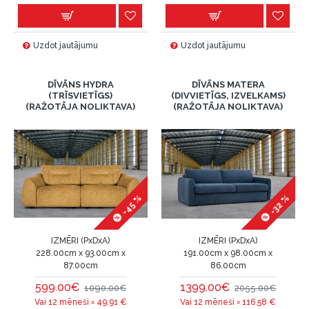
Uzdot jautājumu
Uzdot jautājumu
DĪVĀNS HYDRA
DĪVĀNS MATERA
(TRĪSVIETĪGS)
(DIVVIETĪGS, IZVELKAMS)
(RAŽOTĀJA NOLIKTAVA)
(RAŽOTĀJA NOLIKTAVA)
-45 %
-32 %
IZMĒRI (PxDxA)
IZMĒRI (PxDxA)
228.00cm x 93.00cm x
191.00cm x 98.00cm x
87.00cm
86.00cm
599.00€
1399.00€
1090.00€
2055.00€
Vai 12 mēneši =
49.91
€
Vai 12 mēneši =
116.58
€