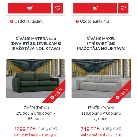
Uzdot jautājumu
Uzdot jautājumu
DĪVĀNS MATERA 120
DĪVĀNS MAXEL
(DIVVIETĪGS, IZVELKAMS)
(TRĪSVIETĪGS)
(RAŽOTĀJA NOLIKTAVA)
(RAŽOTĀJA NOLIKTAVA)
-35 %
-31 %
IZMĒRI (PxDxA)
IZMĒRI (PxDxA)
171.00cm x 98.00cm x
220.00cm x 93.00cm x
86.00cm
73.00cm
1299.00€
749.00€
2005.00€
1089.00€
Vai 12 mēneši =
108.25
€
Vai 12 mēneši =
62.41
€