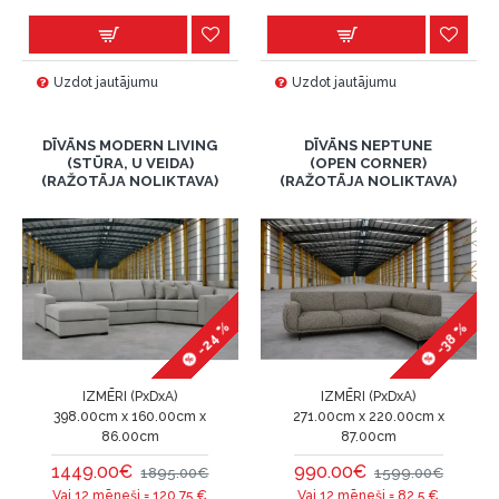
Uzdot jautājumu
Uzdot jautājumu
DĪVĀNS MODERN LIVING
DĪVĀNS NEPTUNE
(STŪRA, U VEIDA)
(OPEN CORNER)
(RAŽOTĀJA NOLIKTAVA)
(RAŽOTĀJA NOLIKTAVA)
-24 %
-38 %
IZMĒRI (PxDxA)
IZMĒRI (PxDxA)
398.00cm x 160.00cm x
271.00cm x 220.00cm x
86.00cm
87.00cm
1449.00€
990.00€
1895.00€
1599.00€
Vai 12 mēneši =
120.75
€
Vai 12 mēneši =
82.5
€