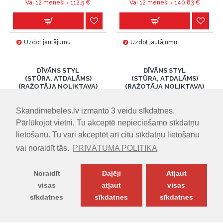
Vai 12 mēneši =
112.5
€
Vai 12 mēneši =
140.83
€
Uzdot jautājumu
Uzdot jautājumu
DĪVĀNS STYL
DĪVĀNS STYL
(STŪRA, ATDALĀMS)
(STŪRA, ATDALĀMS)
(RAŽOTĀJA NOLIKTAVA)
(RAŽOTĀJA NOLIKTAVA)
Skandimebeles.lv izmanto 3 veidu sīkdatnes.
Pārlūkojot vietni, Tu akceptē nepieciešamo sīkdatņu
lietošanu. Tu vari akceptēt arī citu sīkdatņu lietošanu
vai noraidīt tās.
PRIVĀTUMA POLITIKA
-35 %
-33 %
Noraidīt
Daļēji
Atļaut
IZMĒRI (PxDxA)
IZMĒRI (PxDxA)
visas
atļaut
visas
320.00cm x 249.00cm x
320.00cm x 256.00cm x
sīkdatnes
sīkdatnes
sīkdatnes
70.00cm
70.00cm
PREČU FILTRS
1249.00€
1399.00€
1920.00€
2095.00€