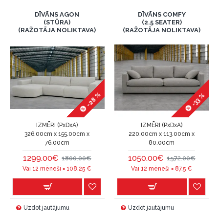
DĪVĀNS AGON
DĪVĀNS COMFY
(STŪRA)
(2.5 SEATER)
(RAŽOTĀJA NOLIKTAVA)
(RAŽOTĀJA NOLIKTAVA)
-28 %
-33 %
IZMĒRI (PxDxA)
IZMĒRI (PxDxA)
326.00cm x 155.00cm x
220.00cm x 113.00cm x
76.00cm
80.00cm
1299.00€
1050.00€
1800.00€
1572.00€
Vai 12 mēneši =
108.25
€
Vai 12 mēneši =
87.5
€
Uzdot jautājumu
Uzdot jautājumu