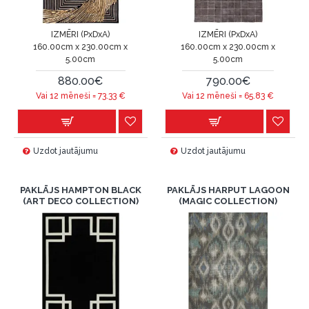
IZMĒRI (PxDxA)
IZMĒRI (PxDxA)
160.00cm x 230.00cm x
160.00cm x 230.00cm x
5.00cm
5.00cm
880.00€
790.00€
Vai 12 mēneši =
73.33
€
Vai 12 mēneši =
65.83
€
Uzdot jautājumu
Uzdot jautājumu
PAKLĀJS HAMPTON BLACK
PAKLĀJS HARPUT LAGOON
(ART DECO COLLECTION)
(MAGIC COLLECTION)