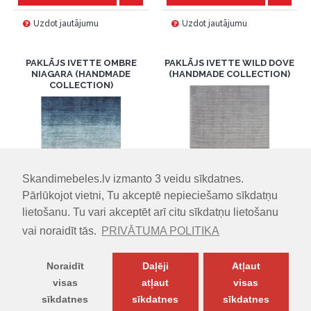
Uzdot jautājumu
Uzdot jautājumu
PAKLĀJS IVETTE OMBRE
PAKLĀJS IVETTE WILD DOVE
NIAGARA (HANDMADE
(HANDMADE COLLECTION)
COLLECTION)
Skandimebeles.lv izmanto 3 veidu sīkdatnes.
Pārlūkojot vietni, Tu akceptē nepieciešamo sīkdatņu
IZMĒRI (PxDxA):
160.00cm x
lietošanu. Tu vari akceptēt arī citu sīkdatņu lietošanu
IZMĒRI (PxDxA):
160.00cm x
230.00cm x 5.00cm
vai noraidīt tās.
PRIVĀTUMA POLITIKA
230.00cm x 5.00cm
250.00€
320.00€
Vai 12 mēneši =
20.83
€
Noraidīt
Daļēji
Atļaut
Vai 12 mēneši =
26.66
€
visas
atļaut
visas
sīkdatnes
sīkdatnes
sīkdatnes