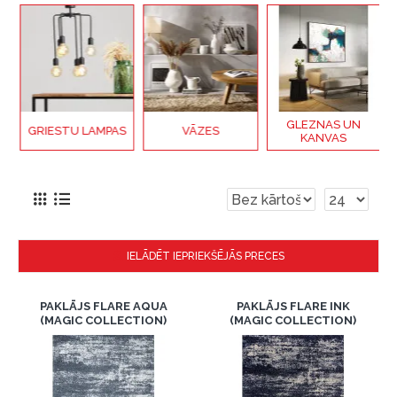
GLEZNAS UN
GRIESTU LAMPAS
VĀZES
KANVAS
IELĀDĒT IEPRIEKŠĒJĀS PRECES
PAKLĀJS FLARE AQUA
PAKLĀJS FLARE INK
(MAGIC COLLECTION)
(MAGIC COLLECTION)