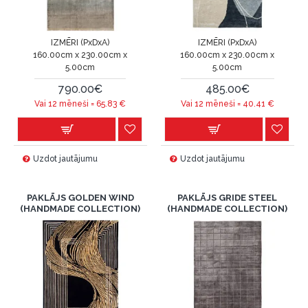
IZMĒRI (PxDxA)
IZMĒRI (PxDxA)
160.00cm x 230.00cm x
160.00cm x 230.00cm x
5.00cm
5.00cm
790.00€
485.00€
Vai 12 mēneši =
65.83
€
Vai 12 mēneši =
40.41
€
Uzdot jautājumu
Uzdot jautājumu
PAKLĀJS GOLDEN WIND
PAKLĀJS GRIDE STEEL
(HANDMADE COLLECTION)
(HANDMADE COLLECTION)