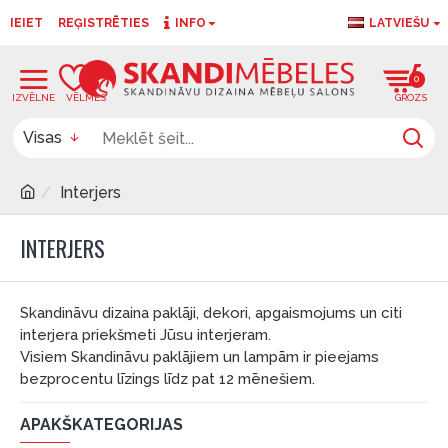
IEIET
REĢISTRĒTIES
INFO
LATVIEŠU
0
0
Visas
Interjers
INTERJERS
Skandināvu dizaina paklāji, dekori, apgaismojums un citi
interjera priekšmeti Jūsu interjeram.
Visiem Skandināvu paklājiem un lampām ir pieejams
bezprocentu līzings līdz pat 12 mēnešiem.
APAKŠKATEGORIJAS