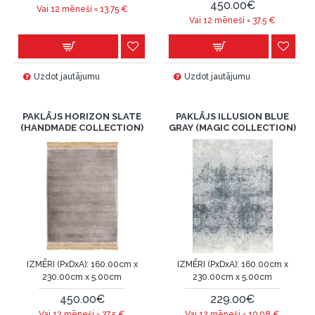
450.00€
Vai 12 mēneši =
13.75
€
Vai 12 mēneši =
37.5
€
Uzdot jautājumu
Uzdot jautājumu
PAKLĀJS HORIZON SLATE
PAKLĀJS ILLUSION BLUE
(HANDMADE COLLECTION)
GRAY (MAGIC COLLECTION)
IZMĒRI (PxDxA):
160.00cm x
IZMĒRI (PxDxA):
160.00cm x
230.00cm x 5.00cm
230.00cm x 5.00cm
450.00€
229.00€
Vai 12 mēneši =
37.5
€
Vai 12 mēneši =
19.08
€