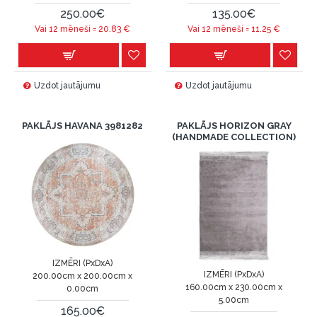
250.00€
135.00€
Vai 12 mēneši =
20.83
€
Vai 12 mēneši =
11.25
€
Uzdot jautājumu
Uzdot jautājumu
PAKLĀJS HAVANA 3981282
PAKLĀJS HORIZON GRAY
(HANDMADE COLLECTION)
IZMĒRI (PxDxA)
IZMĒRI (PxDxA)
200.00cm x 200.00cm x
160.00cm x 230.00cm x
0.00cm
5.00cm
165.00€