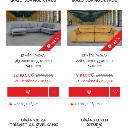
(RAŽOTĀJA NOLIKTAVA)
(RAŽOTĀJA NOLIKTAVA)
-45 %
-32 %
IZMĒRI (PxDxA)
IZMĒRI (PxDxA)
363.00cm x 235.00cm x
228.00cm x 93.00cm x
84.00cm
87.00cm
1290.00€
599.00€
1890.00€
1090.00€
Vai 12 mēneši =
107.5
€
Vai 12 mēneši =
49.91
€
Uzdot jautājumu
Uzdot jautājumu
DĪVĀNS IBIZA
DĪVĀNS LEKEN
(TRĪSVIETĪGS, IZVELKAMS)
(STŪRA)