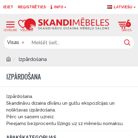
IEIET
REĢISTRĒTIES
INFO
LATVIEŠU
0
0
Visas
Izpārdošana
IZPĀRDOŠANA
Izpārdošana.
Skandināvu dizaina dīvānu un gultu ekspozīcijas un
noliktavas izpārdošana.
Pērc un saņem uzreiz.
Pieejams bezprocentu līzings uz 12 mēnešu nomaksu.
APAKŠKATEGORIJAS