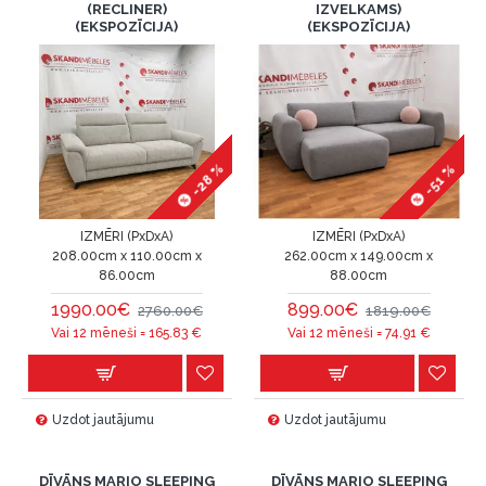
(RECLINER)
IZVELKAMS)
(EKSPOZĪCIJA)
(EKSPOZĪCIJA)
-28 %
-51 %
IZMĒRI (PxDxA)
IZMĒRI (PxDxA)
208.00cm x 110.00cm x
262.00cm x 149.00cm x
86.00cm
88.00cm
1990.00€
899.00€
2760.00€
1819.00€
Vai 12 mēneši =
165.83
€
Vai 12 mēneši =
74.91
€
Uzdot jautājumu
Uzdot jautājumu
DĪVĀNS MARIO SLEEPING
DĪVĀNS MARIO SLEEPING