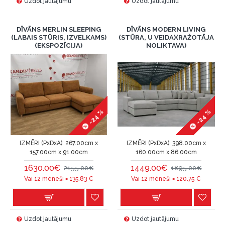
Uzdot jautājumu
Uzdot jautājumu
DĪVĀNS MERLIN SLEEPING
DĪVĀNS MODERN LIVING
(LABAIS STŪRIS, IZVELKAMS)
(STŪRA, U VEIDA)(RAŽOTĀJA
(EKSPOZĪCIJA)
NOLIKTAVA)
-24 %
-24 %
IZMĒRI (PxDxA):
267.00cm x
IZMĒRI (PxDxA):
398.00cm x
157.00cm x 91.00cm
160.00cm x 86.00cm
1630.00€
1449.00€
2155.00€
1895.00€
Vai 12 mēneši =
135.83
€
Vai 12 mēneši =
120.75
€
Uzdot jautājumu
Uzdot jautājumu