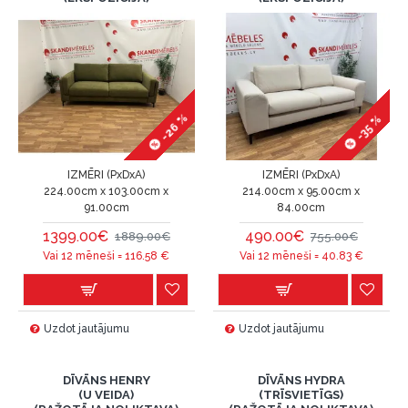
-26 %
-35 %
IZMĒRI (PxDxA)
IZMĒRI (PxDxA)
224.00cm x 103.00cm x
214.00cm x 95.00cm x
91.00cm
84.00cm
1399.00€
490.00€
1889.00€
755.00€
Vai 12 mēneši =
116.58
€
Vai 12 mēneši =
40.83
€
Uzdot jautājumu
Uzdot jautājumu
DĪVĀNS HENRY
DĪVĀNS HYDRA
(U VEIDA)
(TRĪSVIETĪGS)