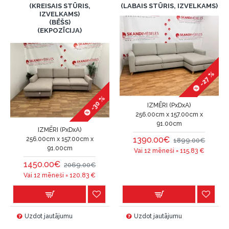
(KREISAIS STŪRIS,
(LABAIS STŪRIS, IZVELKAMS)
IZVELKAMS)
(BĒŠS)
(EKPOZĪCIJA)
-27 %
-30 %
IZMĒRI (PxDxA)
256.00cm x 157.00cm x
91.00cm
IZMĒRI (PxDxA)
1390.00€
256.00cm x 157.00cm x
1899.00€
91.00cm
Vai 12 mēneši =
115.83
€
1450.00€
2069.00€
Vai 12 mēneši =
120.83
€
Uzdot jautājumu
Uzdot jautājumu