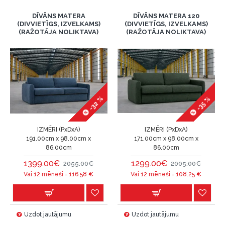
DĪVĀNS MATERA
DĪVĀNS MATERA 120
(DIVVIETĪGS, IZVELKAMS)
(DIVVIETĪGS, IZVELKAMS)
(RAŽOTĀJA NOLIKTAVA)
(RAŽOTĀJA NOLIKTAVA)
-32 %
-35 %
IZMĒRI (PxDxA)
IZMĒRI (PxDxA)
191.00cm x 98.00cm x
171.00cm x 98.00cm x
86.00cm
86.00cm
1399.00€
1299.00€
2055.00€
2005.00€
Vai 12 mēneši =
116.58
€
Vai 12 mēneši =
108.25
€
Uzdot jautājumu
Uzdot jautājumu