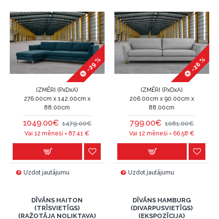
-29 %
-26 %
IZMĒRI (PxDxA)
IZMĒRI (PxDxA)
276.00cm x 142.00cm x
206.00cm x 90.00cm x
88.00cm
88.00cm
1049.00€
799.00€
1479.00€
1081.00€
Vai 12 mēneši =
87.41
€
Vai 12 mēneši =
66.58
€
Uzdot jautājumu
Uzdot jautājumu
DĪVĀNS HAITON
DĪVĀNS HAMBURG
(TRĪSVIETĪGS)
(DIVARPUSVIETĪGS)
(RAŽOTĀJA NOLIKTAVA)
(EKSPOZĪCIJA)