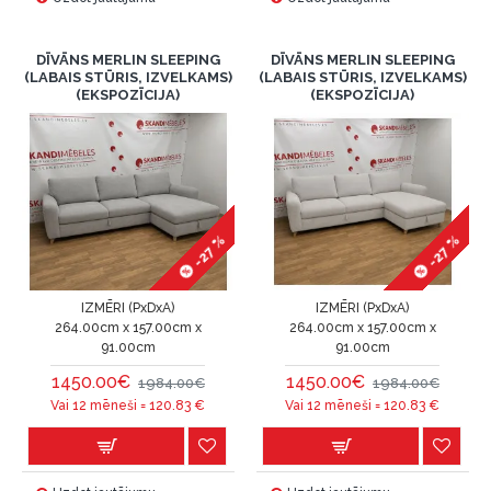
DĪVĀNS MERLIN SLEEPING
DĪVĀNS MERLIN SLEEPING
(LABAIS STŪRIS, IZVELKAMS)
(LABAIS STŪRIS, IZVELKAMS)
(EKSPOZĪCIJA)
(EKSPOZĪCIJA)
-27 %
-27 %
IZMĒRI (PxDxA)
IZMĒRI (PxDxA)
264.00cm x 157.00cm x
264.00cm x 157.00cm x
91.00cm
91.00cm
1450.00€
1450.00€
1984.00€
1984.00€
Vai 12 mēneši =
120.83
€
Vai 12 mēneši =
120.83
€