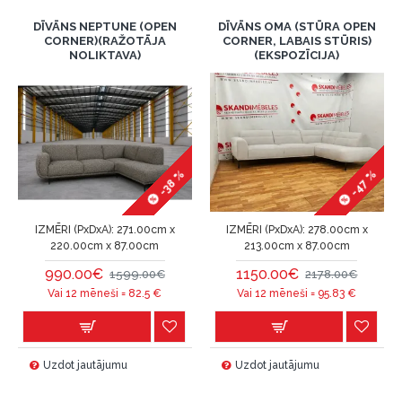
DĪVĀNS NEPTUNE (OPEN
DĪVĀNS OMA (STŪRA OPEN
CORNER)(RAŽOTĀJA
CORNER, LABAIS STŪRIS)
NOLIKTAVA)
(EKSPOZĪCIJA)
-47 %
-38 %
IZMĒRI (PxDxA):
271.00cm x
IZMĒRI (PxDxA):
278.00cm x
220.00cm x 87.00cm
213.00cm x 87.00cm
990.00€
1150.00€
1599.00€
2178.00€
Vai 12 mēneši =
82.5
€
Vai 12 mēneši =
95.83
€
Uzdot jautājumu
Uzdot jautājumu