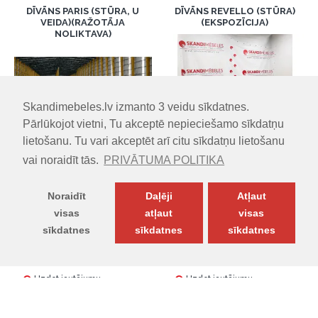
DĪVĀNS PARIS (STŪRA, U
DĪVĀNS REVELLO (STŪRA)
VEIDA)(RAŽOTĀJA
(EKSPOZĪCIJA)
NOLIKTAVA)
Skandimebeles.lv izmanto 3 veidu sīkdatnes.
-28 %
Pārlūkojot vietni, Tu akceptē nepieciešamo sīkdatņu
-24 %
lietošanu. Tu vari akceptēt arī citu sīkdatņu lietošanu
vai noraidīt tās.
PRIVĀTUMA POLITIKA
IZMĒRI (PxDxA):
269.00cm x
IZMĒRI (PxDxA):
349.00cm x
170.00cm x 89.00cm
242.00cm x 88.00cm
899.00€
Noraidīt
Daļēji
Atļaut
1249.00€
1780.00€
2349.00€
Vai 12 mēneši =
74.91
€
visas
atļaut
visas
Vai 12 mēneši =
148.33
€
sīkdatnes
sīkdatnes
sīkdatnes
PREČU FILTRS
Uzdot jautājumu
Uzdot jautājumu