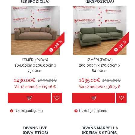
(EKSPOZĪCIJA)
(EKSPOZĪCIJA)
-28 %
-31 %
IZMĒRI (PxDxA)
IZMĒRI (PxDxA)
264.00cm x 106.00cm x
290.00cm x 170.00cm x
75.00cm
84.00cm
1430.00€
1635.00€
1999.00€
2365.00€
Vai 12 mēneši =
119.16
€
Vai 12 mēneši =
136.25
€
Uzdot jautājumu
Uzdot jautājumu
DĪVĀNS LIVE
DĪVĀNS MARBELLA
(DIVVIETĪGS)
(KREISAIS STŪRIS,