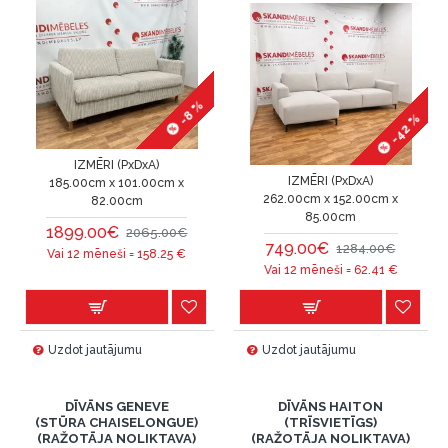
-8 %
-42 %
IZMĒRI (PxDxA)
IZMĒRI (PxDxA)
185.00cm x 101.00cm x
262.00cm x 152.00cm x
82.00cm
85.00cm
1899.00€
2065.00€
749.00€
1284.00€
Vai 12 mēneši =
158.25
€
Vai 12 mēneši =
62.41
€
Uzdot jautājumu
Uzdot jautājumu
DĪVĀNS GENEVE
DĪVĀNS HAITON
(STŪRA CHAISELONGUE)
(TRĪSVIETĪGS)
(RAŽOTĀJA NOLIKTAVA)
(RAŽOTĀJA NOLIKTAVA)