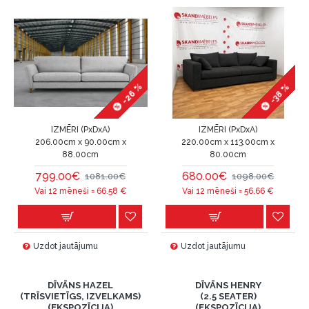
-26 %
-38 %
IZMĒRI (PxDxA)
IZMĒRI (PxDxA)
206.00cm x 90.00cm x
220.00cm x 113.00cm x
88.00cm
80.00cm
799.00€
680.00€
1081.00€
1098.00€
Vai 12 mēneši =
66.58
€
Vai 12 mēneši =
56.66
€
Uzdot jautājumu
Uzdot jautājumu
DĪVĀNS HAZEL
DĪVĀNS HENRY
(TRĪSVIETĪGS, IZVELKAMS)
(2.5 SEATER)
(EKSPOZĪCIJA)
(EKSPOZĪCIJA)