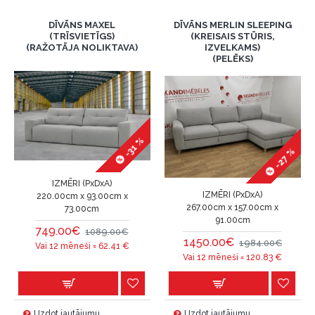
DĪVĀNS MAXEL
DĪVĀNS MERLIN SLEEPING
(TRĪSVIETĪGS)
(KREISAIS STŪRIS,
(RAŽOTĀJA NOLIKTAVA)
IZVELKAMS)
(PELĒKS)
-31 %
-27 %
IZMĒRI (PxDxA)
IZMĒRI (PxDxA)
220.00cm x 93.00cm x
267.00cm x 157.00cm x
73.00cm
91.00cm
749.00€
1089.00€
1450.00€
1984.00€
Vai 12 mēneši =
62.41
€
Vai 12 mēneši =
120.83
€
Uzdot jautājumu
Uzdot jautājumu