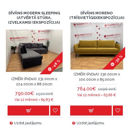
DĪVĀNS MODERN SLEEPING
DĪVĀNS MORENO
(ATVĒRTĀ STŪRA,
(TRĪSVIETĪGS)(EKSPOZĪCIJA)
IZVELKAMS) (EKSPOZĪCIJA)
-30 %
-48 %
IZMĒRI (PxDxA):
230.00cm x
IZMĒRI (PxDxA):
231.00cm x
100.00cm x 85.00cm
224.00cm x 88.00cm
764.00€
1096.00€
790.00€
1510.00€
Vai 12 mēneši =
63.66
€
Vai 12 mēneši =
65.83
€
Uzdot jautājumu
Uzdot jautājumu