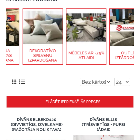
DEKORATĪVO
MĒBELES AR -75%
OUTLET
SPILVENU
ATLAIDI
IZPĀRDOŠANA
IZPĀRDOŠANA
IELĀDĒT IEPRIEKŠĒJĀS PRECES
DĪVĀNS ELBEKO120
DĪVĀNS ELLIS
(DIVVIETĪGS, IZVELKAMS)
(TRĪSVIETĪGS + PUFS)
(RAŽOTĀJA NOLIKTAVA)
(ĀDAS)