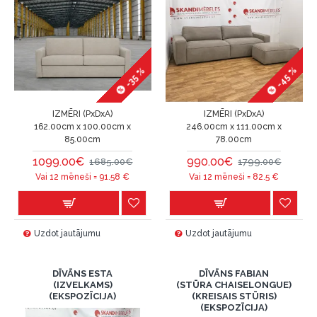
-45 %
-35 %
IZMĒRI (PxDxA)
IZMĒRI (PxDxA)
162.00cm x 100.00cm x
246.00cm x 111.00cm x
85.00cm
78.00cm
1099.00€
990.00€
1685.00€
1799.00€
Vai 12 mēneši =
91.58
€
Vai 12 mēneši =
82.5
€
Uzdot jautājumu
Uzdot jautājumu
DĪVĀNS ESTA
DĪVĀNS FABIAN
(IZVELKAMS)
(STŪRA CHAISELONGUE)
(EKSPOZĪCIJA)
(KREISAIS STŪRIS)
(EKSPOZĪCIJA)