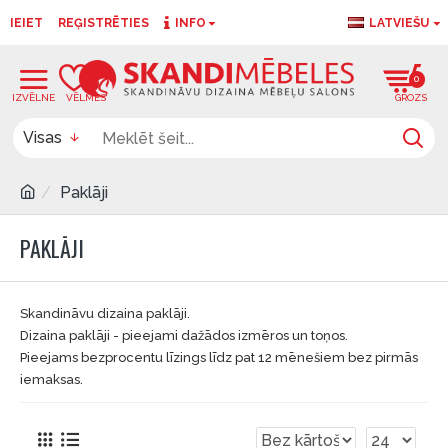
IEIET
REĢISTRĒTIES
INFO
LATVIEŠU
0
0
Visas
Paklāji
PAKLĀJI
Skandināvu dizaina paklāji.
Dizaina paklāji - pieejami dažādos izmēros un toņos.
Pieejams bezprocentu līzings līdz pat 12 mēnešiem bez pirmās
iemaksas.