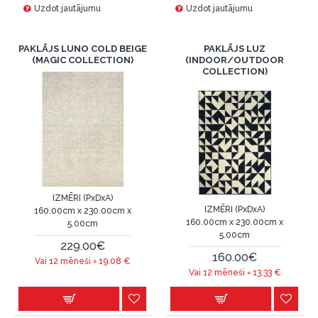
Uzdot jautājumu
Uzdot jautājumu
PAKLĀJS LUNO COLD BEIGE
PAKLĀJS LUZ
(MAGIC COLLECTION)
(INDOOR/OUTDOOR
COLLECTION)
IZMĒRI (PxDxA)
IZMĒRI (PxDxA)
160.00cm x 230.00cm x
160.00cm x 230.00cm x
5.00cm
5.00cm
229.00€
160.00€
Vai 12 mēneši =
19.08
€
Vai 12 mēneši =
13.33
€