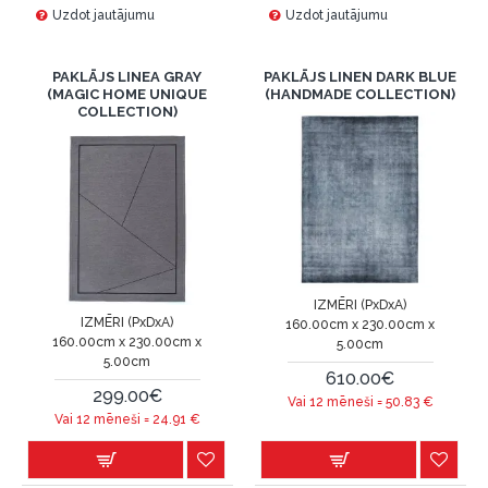
Uzdot jautājumu
Uzdot jautājumu
PAKLĀJS LINEA GRAY
PAKLĀJS LINEN DARK BLUE
(MAGIC HOME UNIQUE
(HANDMADE COLLECTION)
COLLECTION)
IZMĒRI (PxDxA)
IZMĒRI (PxDxA)
160.00cm x 230.00cm x
160.00cm x 230.00cm x
5.00cm
5.00cm
610.00€
299.00€
Vai 12 mēneši =
50.83
€
Vai 12 mēneši =
24.91
€