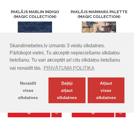
PAKLĀJS MARLIN INDIGO
PAKLĀJS MARMARA PALETTE
(MAGIC COLLECTION)
(MAGIC COLLECTION)
Skandimebeles.lv izmanto 3 veidu sīkdatnes.
Pārlūkojot vietni, Tu akceptē nepieciešamo sīkdatņu
lietošanu. Tu vari akceptēt arī citu sīkdatņu lietošanu
vai noraidīt tās.
PRIVĀTUMA POLITIKA
IZMĒRI (PxDxA)
IZMĒRI (PxDxA)
160.00cm x 230.00cm x
160.00cm x 230.00cm x
Noraidīt
Daļēji
Atļaut
5.00cm
5.00cm
visas
atļaut
visas
229.00€
229.00€
sīkdatnes
sīkdatnes
sīkdatnes
Vai 12 mēneši =
19.08
€
Vai 12 mēneši =
19.08
€
PREČU FILTRS
Uzdot jautājumu
Uzdot jautājumu