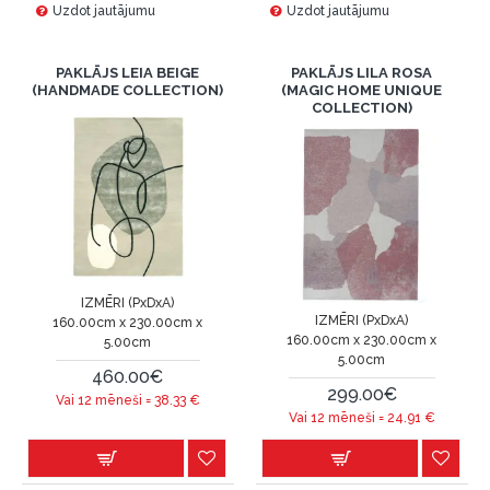
Uzdot jautājumu
Uzdot jautājumu
PAKLĀJS LEIA BEIGE
PAKLĀJS LILA ROSA
(HANDMADE COLLECTION)
(MAGIC HOME UNIQUE
COLLECTION)
IZMĒRI (PxDxA)
IZMĒRI (PxDxA)
160.00cm x 230.00cm x
160.00cm x 230.00cm x
5.00cm
5.00cm
460.00€
299.00€
Vai 12 mēneši =
38.33
€
Vai 12 mēneši =
24.91
€