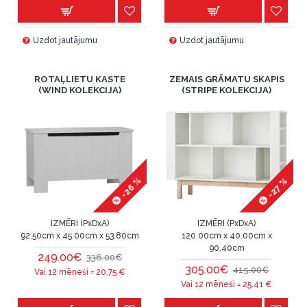
Uzdot jautājumu
Uzdot jautājumu
ROTAĻLIETU KASTE
ZEMAIS GRĀMATU SKAPIS
(WIND KOLEKCIJA)
(STRIPE KOLEKCIJA)
-26 %
-27 %
IZMĒRI (PxDxA)
IZMĒRI (PxDxA)
92.50cm x 45.00cm x 53.80cm
120.00cm x 40.00cm x
90.40cm
249.00€
336.00€
305.00€
415.00€
Vai 12 mēneši =
20.75
€
Vai 12 mēneši =
25.41
€