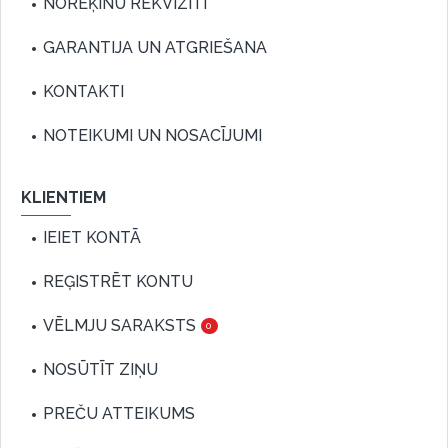
NORĒĶINU REKVIZĪTI
GARANTIJA UN ATGRIEŠANA
KONTAKTI
NOTEIKUMI UN NOSACĪJUMI
KLIENTIEM
IEIET KONTĀ
REĢISTRĒT KONTU
VĒLMJU SARAKSTS
0
NOSŪTĪT ZIŅU
PREČU ATTEIKUMS