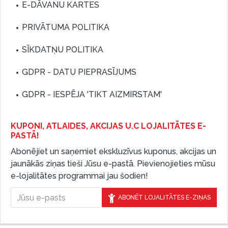
E-DĀVANU KARTES
PRIVĀTUMA POLITIKA
SĪKDATŅU POLITIKA
GDPR - DATU PIEPRASĪJUMS
GDPR - IESPĒJA 'TIKT AIZMIRSTAM'
KUPONI, ATLAIDES, AKCIJAS U.C LOJALITĀTES E-
PASTĀ!
Abonējiet un saņemiet ekskluzīvus kuponus, akcijas un
jaunākās ziņas tieši Jūsu e-pastā. Pievienojieties mūsu
e-lojalitātes programmai jau šodien!
ABONĒT LOJALITĀTES E-ZIŅAS