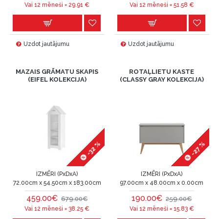
Vai 12 mēneši =
29.91
€
Vai 12 mēneši =
51.58
€
Uzdot jautājumu
Uzdot jautājumu
MAZAIS GRĀMATU SKAPIS
ROTAĻLIETU KASTE
(EIFEL KOLEKCIJA)
(CLASSY GRAY KOLEKCIJA)
-27 %
-32 %
IZMĒRI (PxDxA)
IZMĒRI (PxDxA)
72.00cm x 54.50cm x 183.00cm
97.00cm x 48.00cm x 0.00cm
459.00€
190.00€
679.00€
259.00€
Vai 12 mēneši =
38.25
€
Vai 12 mēneši =
15.83
€