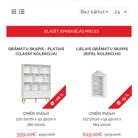
IELĀDĒT IEPRIEKŠĒJĀS PRECES
GRĀMATU SKAPIS - PLATAIS
LIELAIS GRĀMATU SKAPIS
(CLASSY KOLEKCIJA)
(EIFEL KOLEKCIJA)
-28 %
-33 %
IZMĒRI (PxDxA)
IZMĒRI (PxDxA)
120.00cm x 42.50cm x
107.20cm x 54.50cm x
160.00cm
184.00cm
359.00€
619.00€
499.00€
919.00€