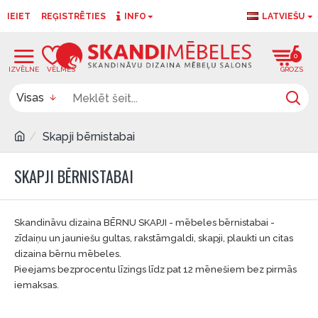
IEIET
REĢISTRĒTIES
INFO
LATVIEŠU
0
0
Visas
Skapji bērnistabai
SKAPJI BĒRNISTABAI
Skandināvu dizaina BĒRNU SKAPJI - mēbeles bērnistabai -
zīdaiņu un jauniešu gultas, rakstāmgaldi, skapji, plaukti un citas
dizaina bērnu mēbeles.
Pieejams bezprocentu līzings līdz pat 12 mēnešiem bez pirmās
iemaksas.