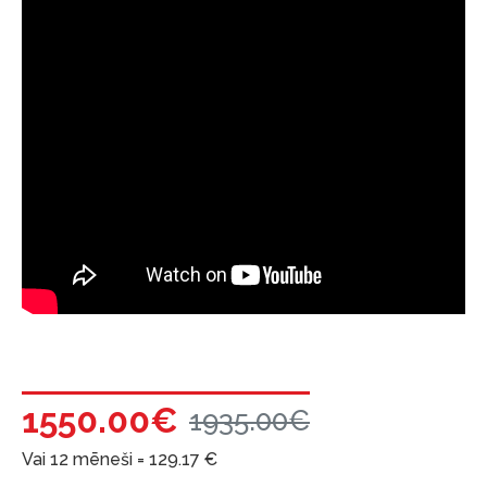
1550.00€
1935.00€
Vai 12 mēneši =
129.17
€