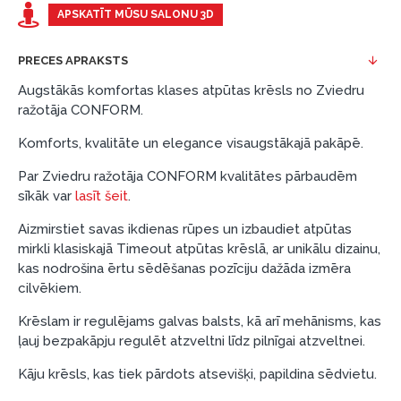
Piemērs: Preces cena 300 €, termiņš: 12 mēneši,
APSKATĪT MŪSU SALONU 3D
pirmā iemaksa: 0 €, ikmēneša maksājums: 25 €,
kopējā pārmaksa: 0 €.
PRECES APRAKSTS
Līzingu un nomaksu varat noformēt arī apmeklējot mūsu
Augstākās komfortas klases atpūtas krēsls no Zviedru
salonu Dārzciema ielā 91, Rīga, Latvija.
ražotāja CONFORM.
Dokumentu prasības:
Komforts, kvalitāte un elegance visaugstākajā pakāpē.
ESTO LV AS (Dokumentu noformēšanai
Par Zviedru ražotāja CONFORM kvalitātes pārbaudēm
nepieciešams Smart-ID, eParaksts eID, eParaksts
sīkāk var
lasīt šeit
.
eID mobile, ESTO konts vai banka Swedbank,
Aizmirstiet savas ikdienas rūpes un izbaudiet atpūtas
Luminor, SEB vai Citadele).
mirkli klasiskajā Timeout atpūtas krēslā, ar unikālu dizainu,
Līguma nosacījumi:
kas nodrošina ērtu sēdēšanas pozīciju dažāda izmēra
cilvēkiem.
Līzinga līgumu drīkst parakstīt tikai tā persona,
kura ir norādīta kredīta saņemšanas līgumā.
Krēslam ir regulējams galvas balsts, kā arī mehānisms, kas
ļauj bezpakāpju regulēt atzveltni līdz pilnīgai atzveltnei.
Papildu informācija:
Kāju krēsls, kas tiek pārdots atsevišķi, papildina sēdvietu.
Pirms kredīta noformēšanas, lūdzam iepazīties ar
preču piegādes noteikumiem
, kā arī