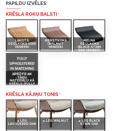
PAPILDU IZVĒLES:
KRĒSLA ROKU BALSTI
LAKOTS
RIEKSTKOKA
MELNA
OZOLKOKS (OAK
(WALNUT
OZOLKOKA
VENEER)
VENEER)
(BLACK STAIN
OAK VENEER)
APŠŪTS AR
TĀDU
MATERIĀLU KĀ
KRĒSLS (FULLY
UPHOLSTERED)
KRĒSLA KĀJIŅU TONIS
4 LEG
4 LEG WALNUT
4 LEG BLACK
LACQUERED OAK
STAIN OAK