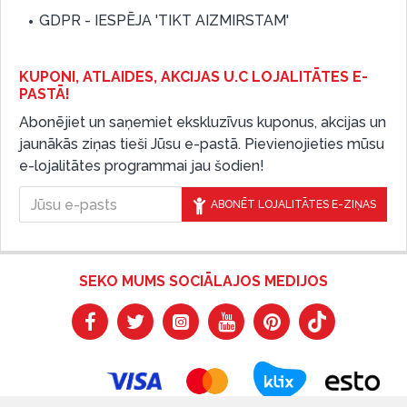
GDPR - IESPĒJA 'TIKT AIZMIRSTAM'
KUPONI, ATLAIDES, AKCIJAS U.C LOJALITĀTES E-
PASTĀ!
Abonējiet un saņemiet ekskluzīvus kuponus, akcijas un
jaunākās ziņas tieši Jūsu e-pastā. Pievienojieties mūsu
e-lojalitātes programmai jau šodien!
ABONĒT LOJALITĀTES E-ZIŅAS
SEKO MUMS SOCIĀLAJOS MEDIJOS