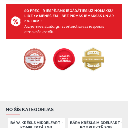
ŠO PRECI IR IESPĒJAMS IEGĀDĀTIES UZ NOMAKSU
LĪDZ 12 MĒNEŠIEM - BEZ PIRMĀS IEMAKSAS UN AR
0% LIKMI!
Aizņemies atbildīgi, izvērtējot savas iespējas
atmaksāt kredītu.
NO ŠĪS KATEGORIJAS
BĀRA KRĒSLS MIDDELFART -
BĀRA KRĒSLS MIDDELFART -
KOMPLEKTĀ 2GB.
KOMPLEKTĀ 2GB.