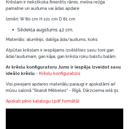
Krēslam ir riekstkoka finierēts rāmis, melna režģa
garantijas un atgriesanas noteikumiem
.
pamatne un auduma vai ādas apdare
Finansiālā atbildība:
Izmēri: W 80 cm H 101 cm D 81 cm
Aicinām aizņemties atbildīgi! Pirms aizņemties,
lūdzu, izvērtējiet savas finansiālās iespējas.
Sēdekļa augstums 42 cm.
Materiāls: alumīnijs, dabīga āda/audums, koks
Atpūtas krēslam ir iespējams izvēlēties savu toni gan
ādai/audumam, gan kājai, gan krēsla roku balstu balām.
Ar krēslu konfiguratoru Jums ir iespēja izveidot savu
ideālo krēslu
-
Krēslu konfigurators
Visi pieejami apdares materiālu paraugi ir apskatāmi arī
mūsu salonā "Skandi Mēbeles" - Rīgā, Dārzciema ielā 91.
Apskati pilno katalogu (.pdf formātā)