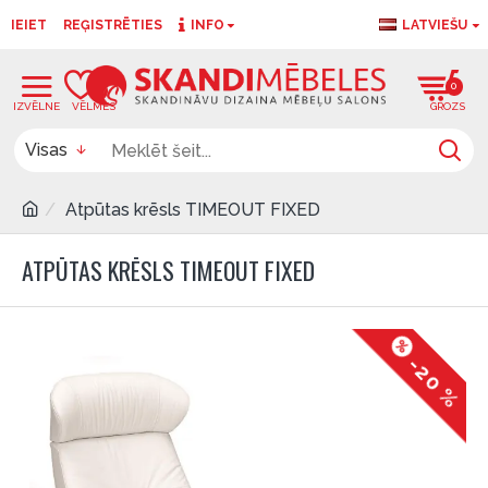
IEIET
REĢISTRĒTIES
INFO
LATVIEŠU
0
0
Visas
Atpūtas krēsls TIMEOUT FIXED
ATPŪTAS KRĒSLS TIMEOUT FIXED
-20 %