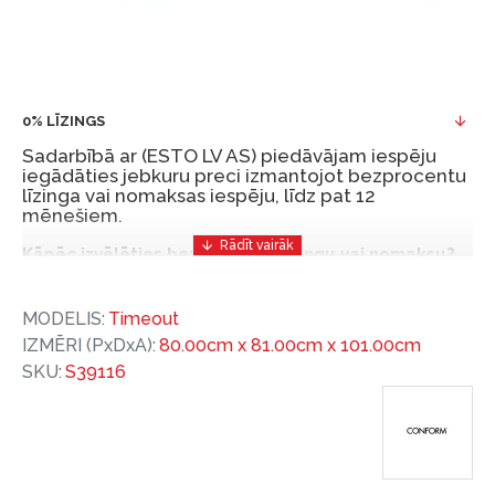
0% LĪZINGS
Sadarbībā ar (ESTO LV AS) piedāvājam iespēju
iegādāties jebkuru preci izmantojot bezprocentu
līzinga vai nomaksas iespēju, līdz pat 12
mēnešiem.
Kāpēc izvēlēties bezprocentu līzingu vai nomaksu?
Bezprocentu līzinga vai nomaksas iespēja ir ērts
MODELIS:
Timeout
un izdevīgs finansēšanas risinājums, lai iegādātos
IZMĒRI (PxDxA):
80.00cm x 81.00cm x 101.00cm
vajadzīgās preces tulīt, bet par tām norēķinoties
SKU:
S39116
vēlāk.
Ar ESTO iegūstiet bezprocentu līzinga vai nomaksas
priekšrocības bez pirmās iemaksas un ar nomaksas
termiņu līdz 12 mēnešiem.