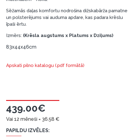
nepieciešams Smart-ID, eParaksts eID, eParaksts
eID mobile, ESTO konts vai banka Swedbank,
Sēžamās daļas komfortu nodrošina dižskabārža pamatne
un polsterējums vai auduma apdare, kas padara krēslu
Luminor, SEB vai Citadele).
īpaši ērtu.
Līguma nosacījumi:
Izmērs:
(Krēsla augstums x Platums x Dziļums)
Līzinga līgumu drīkst parakstīt tikai tā persona,
kura ir norādīta kredīta saņemšanas līgumā.
83x44x46cm
Papildu informācija:
Apskati pilno katalogu (.pdf formātā)
Pirms kredīta noformēšanas, lūdzam iepazīties ar
preču piegādes noteikumiem
, kā arī
garantijas un atgriesanas noteikumiem
.
Finansiālā atbildība:
Aicinām aizņemties atbildīgi! Pirms aizņemties,
439.00€
lūdzu, izvērtējiet savas finansiālās iespējas.
Vai 12 mēneši =
36.58
€
PAPILDU IZVĒLES: