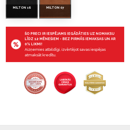
MILTON 16
MILTON 07
ŠO PRECI IR IESPĒJAMS IEGĀDĀTIES UZ NOMAKSU
LĪDZ 12 MĒNEŠIEM - BEZ PIRMĀS IEMAKSAS UN AR
0% LIKMI!
Aizņemies atbildīgi, izvērtējot savas iespējas
atmaksāt kredītu.