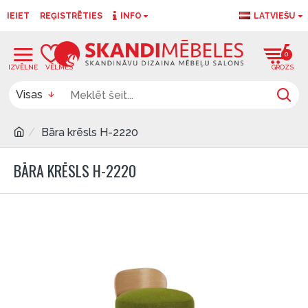
IEIET
REĢISTRĒTIES
INFO
LATVIEŠU
0
0
Visas
Bāra krēsls H-2220
BĀRA KRĒSLS H-2220