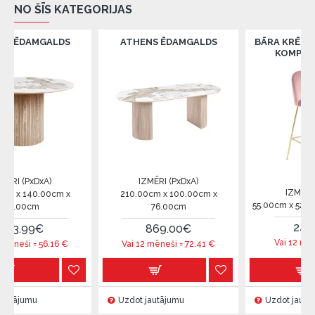
NO ŠĪS KATEGORIJAS
LDS
ATHENS ĒDAMGALDS
BĀRA KRĒSLS LAUSANNE 
KOMPLEKTĀ 2GB.
IZMĒRI (PxDxA)
IZMĒRI (PxDxA)
cm x
210.00cm x 100.00cm x
55.00cm x 52.00cm x 107.00
76.00cm
240.00€
869.00€
Vai 12 mēneši =
20
€
6
€
Vai 12 mēneši =
72.41
€
Uzdot jautājumu
Uzdot jautājumu