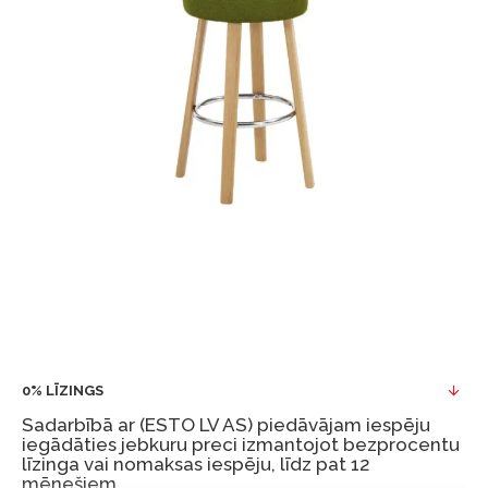
0% LĪZINGS
Sadarbībā ar (ESTO LV AS) piedāvājam iespēju
iegādāties jebkuru preci izmantojot bezprocentu
līzinga vai nomaksas iespēju, līdz pat 12
mēnešiem.