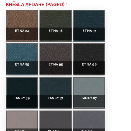
KRĒSLA APDARE (PAGED)
ETNA 24
ETNA 38
ETNA 37
ETNA 85
ETNA 95
ETNA 96
FANCY 39
FANCY 37
FANCY 87