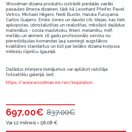
Woodman dizaina produktu izstrādē piedalās vairāki
garantijas un atgriesanas noteikumiem
.
pasaules līmeņa dizaineri, tādi, kā Leonhard Pfeifer, Pavel
Vetrov, Michael Hilgers, Neill Bustin, Haruka Furuyama,
Finansiālā atbildība:
Carlos Guijarro, Emile Jones un daudzi citi. Idejas, kas tiek
Aicinām aizņemties atbildīgi! Pirms aizņemties,
apkopotas, izkristalizētas un realizētas, miksējot dažādus
lūdzu, izvērtējiet savas finansiālās iespējas.
materiālus - ozola masīvkoku, finieri, melamīnu, mdf,
metālu un akmeni. 16 gadu profesionāls serviss no
pieredzējušas komandas ļauj sasniegt augstākos
kvalitātes standartus un būt par lielāko dizaina korpusa
mēbeļu rūpnīcu Igaunijā.
Dažādus interjera risinājumus var aplūkot ražotāja
fotoattēlu galerijā, šeit:
https://www.woodman.ee/en/inspiration
697.00€
837.00€
Vai 12 mēneši =
58.08
€