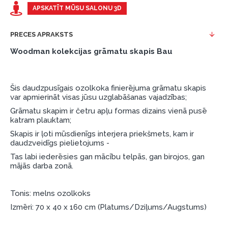
Piemērs: Preces cena 300 €, termiņš: 12 mēneši,
APSKATĪT MŪSU SALONU 3D
pirmā iemaksa: 0 €, ikmēneša maksājums: 25 €,
kopējā pārmaksa: 0 €.
PRECES APRAKSTS
Līzingu un nomaksu varat noformēt arī apmeklējot mūsu
Woodman kolekcijas grāmatu skapis Bau
salonu Dārzciema ielā 91, Rīga, Latvija.
Dokumentu prasības:
Šis daudzpusīgais ozolkoka finierējuma grāmatu skapis
ESTO LV AS (Dokumentu noformēšanai
var apmierināt visas jūsu uzglabāšanas vajadzības;
nepieciešams Smart-ID, eParaksts eID, eParaksts
Grāmatu skapim ir četru apļu formas dizains vienā pusē
eID mobile, ESTO konts vai banka Swedbank,
katram plauktam;
Luminor, SEB vai Citadele).
Skapis ir ļoti mūsdienīgs interjera priekšmets, kam ir
daudzveidīgs pielietojums -
Līguma nosacījumi:
Tas labi iederēsies gan mācību telpās, gan birojos, gan
mājās darba zonā.
Līzinga līgumu drīkst parakstīt tikai tā persona,
kura ir norādīta kredīta saņemšanas līgumā.
Tonis: melns ozolkoks
Papildu informācija:
Izmēri: 70 x 40 x 160 cm (Platums/Dziļums/Augstums)
Pirms kredīta noformēšanas, lūdzam iepazīties ar
preču piegādes noteikumiem
, kā arī