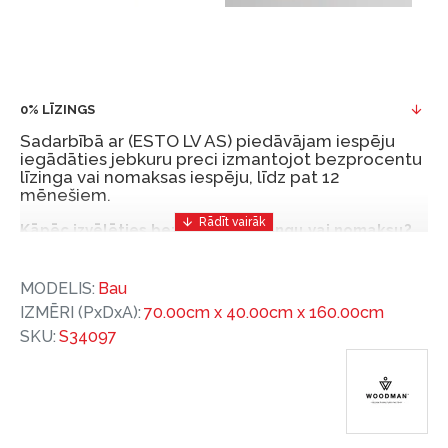
0% LĪZINGS
Sadarbībā ar (ESTO LV AS) piedāvājam iespēju
iegādāties jebkuru preci izmantojot bezprocentu
līzinga vai nomaksas iespēju, līdz pat 12
mēnešiem.
Kāpēc izvēlēties bezprocentu līzingu vai nomaksu?
Bezprocentu līzinga vai nomaksas iespēja ir ērts
MODELIS:
Bau
un izdevīgs finansēšanas risinājums, lai iegādātos
IZMĒRI (PxDxA):
70.00cm x 40.00cm x 160.00cm
vajadzīgās preces tulīt, bet par tām norēķinoties
SKU:
S34097
vēlāk.
Ar ESTO iegūstiet bezprocentu līzinga vai nomaksas
priekšrocības bez pirmās iemaksas un ar nomaksas
termiņu līdz 12 mēnešiem.