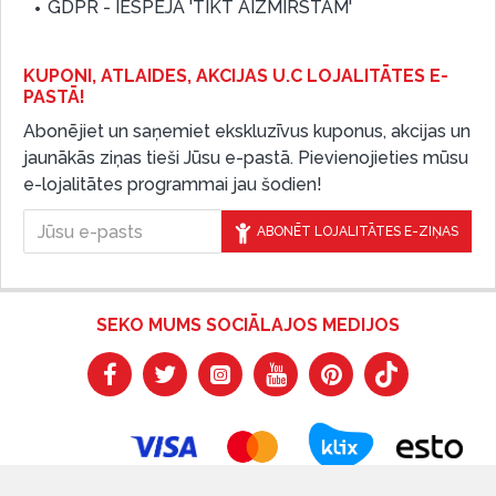
GDPR - IESPĒJA 'TIKT AIZMIRSTAM'
KUPONI, ATLAIDES, AKCIJAS U.C LOJALITĀTES E-
PASTĀ!
Abonējiet un saņemiet ekskluzīvus kuponus, akcijas un
jaunākās ziņas tieši Jūsu e-pastā. Pievienojieties mūsu
e-lojalitātes programmai jau šodien!
ABONĒT LOJALITĀTES E-ZIŅAS
SEKO MUMS SOCIĀLAJOS MEDIJOS