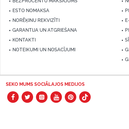
BEZPROCENTU MAKSĀJUMS
N
ESTO NOMAKSA
P
NORĒĶINU REKVIZĪTI
E
GARANTIJA UN ATGRIEŠANA
P
KONTAKTI
S
NOTEIKUMI UN NOSACĪJUMI
G
G
SEKO MUMS SOCIĀLAJOS MEDIJOS