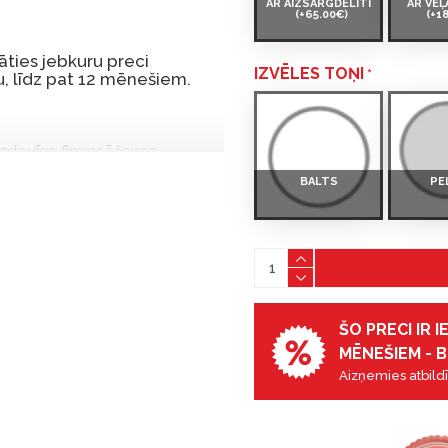
AR AIZSARGDĒLĪTI
AR VEĻ
(+65.00€)
(+1
ties jebkuru preci
IZVĒLES TOŅI
, līdz pat 12 mēnešiem.
 izdevīgs finansēšanas
 par tām norēķinoties vēlāk.
BALTS
PE
iekšrocības bez pirmās
rmā iemaksa: 0 €, ikmēneša
u Dārzciema ielā 91, Rīga,
ŠO PRECI IR 
MĒNEŠIEM - B
Aizņemies atbildī
 Smart-ID, eParaksts eID,
nk, Luminor, SEB vai