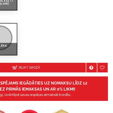
AS KASTI
85.00€)
LĒKS
IELIKT GROZĀ
IESPĒJAMS IEGĀDĀTIES UZ NOMAKSU LĪDZ 12
EZ PIRMĀS IEMAKSAS UN AR 0% LIKMI!
gi, izvērtējot savas iespējas atmaksāt kredītu.