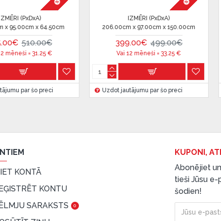
IZMĒRI (PxDxA)
IZMĒRI (PxDxA)
205.70cm x 98.00cm x 50.00cm
204.50cm x 96.00cm x 
379.00€
510.00€
330.00€
499.0
Vai 12 mēneši =
31.58
€
Vai 12 mēneši =
27.5
Uzdot jautājumu par šo preci
Uzdot jautājumu par šo p
ENTIEM
KUPONI, AT
Abonējiet un
EIET KONTĀ
tieši Jūsu e
EĢISTRĒT KONTU
šodien!
ĒLMJU SARAKSTS
0