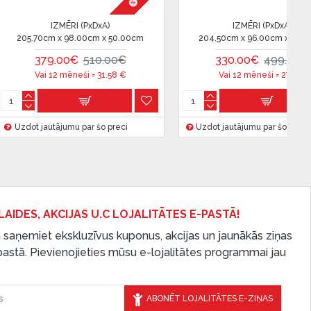
IZMĒRI (PxDxA)
IZ
76.00cm
205.00cm x 97.00cm x 88.00cm
72.00cm x
0€
665.00€
899.00€
515.
€
Vai 12 mēneši =
55.41
€
Vai 12
reci
Uzdot jautājumu par šo preci
Uzdot jautā
LAIDES, AKCIJAS U.C LOJALITĀTES E-PASTĀ!
 saņemiet ekskluzīvus kuponus, akcijas un jaunākās ziņas
-pastā. Pievienojieties mūsu e-lojalitātes programmai jau
ABONĒT LOJALITĀTES E-ZIŅAS