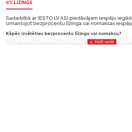
0% LĪZINGS
Sadarbībā ar (ESTO LV AS) piedāvājam iespēju iegādā
izmantojot bezprocentu līzinga vai nomaksas iespēju
Kāpēc izvēlēties bezprocentu līzingu vai nomaksu?
Bezprocentu līzinga vai nomaksas iespēja ir ērts un
risinājums, lai iegādātos vajadzīgās preces tulīt, bet
Ar ESTO iegūstiet bezprocentu līzinga vai nomaksas pr
iemaksas un ar nomaksas termiņu līdz 12 mēnešiem.
Piemērs: Preces cena 300 €, termiņš: 12 mēneši, pi
maksājums: 25 €, kopējā pārmaksa: 0 €.
Līzingu un nomaksu varat noformēt arī apmeklējot mūsu salon
Latvija.
Dokumentu prasības:
ESTO LV AS (Dokumentu noformēšanai nepieciešams
eParaksts eID mobile, ESTO konts vai banka Swedba