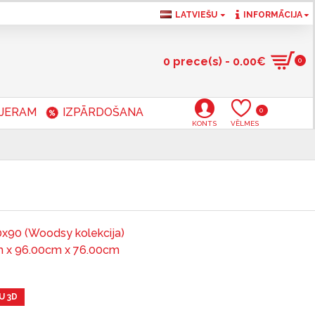
LATVIEŠU
INFORMĀCIJA
0 prece(s) - 0.00€
0
RJERAM
IZPĀRDOŠANA
0
KONTS
VĒLMES
0x90 (Woodsy kolekcija)
 x 96.00cm x 76.00cm
U 3D