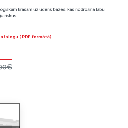
loģiskām krāsām uz ūdens bāzes, kas nodrošina labu
u riskus.
 katalogu (.PDF formātā)
00€