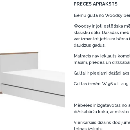
PRECES APRAKSTS
Bērnu gulta no Woodsy bēr
Woodsy ir ļoti estētiska mē
klasisku stilu. Dažādas mēb
var izmantot jebkura bērna i
daudzus gadus.
Matracis nav iekļauts komp
malām, priedes un dižskabā
Gultai ir pieejami dažādi aks
Gultas izmēri: W 96 × L 205
Mēbeles ir izgatavotas no 
dižskabārža koka, ar mīksto
Vienkāršais dizains dod jums
telpas izskatu.