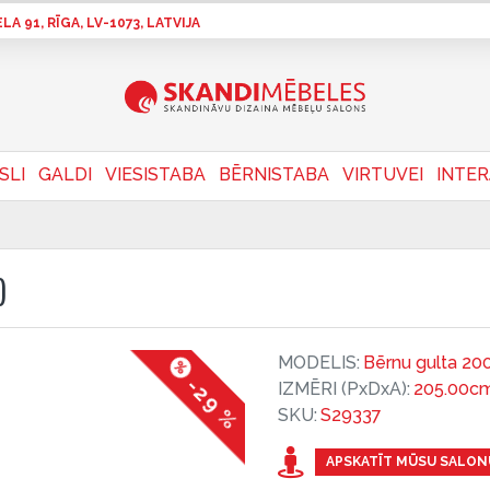
A 91, RĪGA, LV-1073, LATVIJA
SLI
GALDI
VIESISTABA
BĒRNISTABA
VIRTUVEI
INTE
)
MODELIS:
Bērnu gulta 20
-29 %
IZMĒRI (PxDxA):
205.00cm
SKU:
S29337
APSKATĪT MŪSU SALON