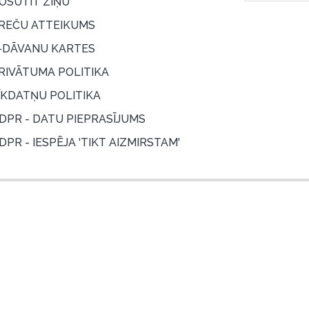
OSŪTĪT ZIŅU
REČU ATTEIKUMS
-DĀVANU KARTES
RIVĀTUMA POLITIKA
ĪKDATŅU POLITIKA
DPR - DATU PIEPRASĪJUMS
DPR - IESPĒJA 'TIKT AIZMIRSTAM'