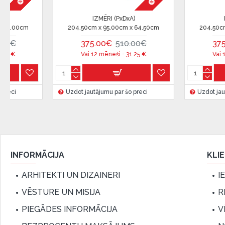
IZMĒRI (PxDxA)
IZMĒRI (PxDxA)
50cm x 95.00cm x 64.50cm
206.00cm x 97.00cm x 150.00cm
375.00€
510.00€
399.00€
499.00€
Vai 12 mēneši =
31.25
€
Vai 12 mēneši =
33.25
€
 jautājumu par šo preci
Uzdot jautājumu par šo preci
INFORMĀCIJA
KLI
ARHITEKTI UN DIZAINERI
I
VĒSTURE UN MISIJA
R
PIEGĀDES INFORMĀCIJA
V