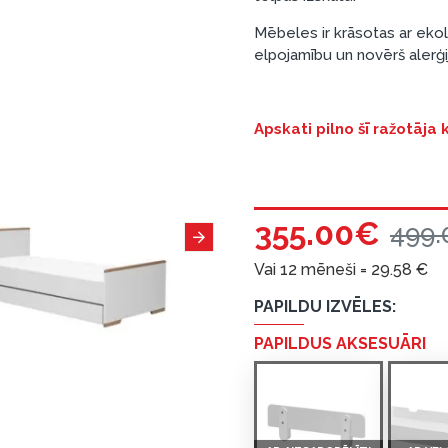
Mēbeles ir krāsotas ar eko
elpojamību un novērš alerģij
Apskati pilno šī ražotāja
355.00€
499.
Vai 12 mēneši =
29.58
€
PAPILDU IZVĒLES:
PAPILDUS AKSESUĀRI