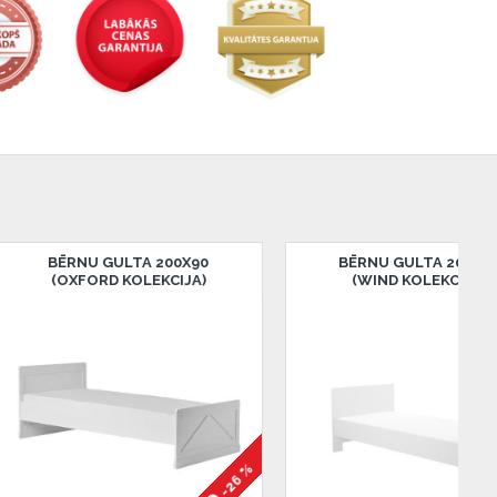
X90
DIVVIETĪGA BĒRNU GULTA 200X90
DRĒBJU SK
A)
(WIND KOLEKCIJA)
(EIF
-26 %
-34 %