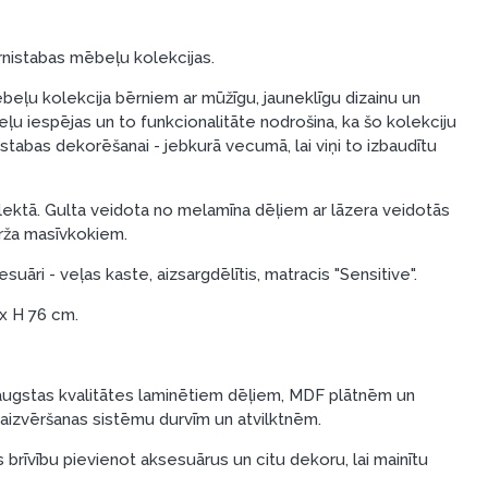
nistabas mēbeļu kolekcijas.
beļu kolekcija bērniem ar mūžīgu, jauneklīgu dizainu un
eļu iespējas un to funkcionalitāte nodrošina, ka šo kolekciju
stabas dekorēšanai - jebkurā vecumā, lai viņi to izbaudītu
lektā. Gulta veidota no melamīna dēļiem ar lāzera veidotās
rža masīvkokiem.
esuāri - veļas kaste, aizsargdēlītis, matracis "Sensitive".
 x H 76 cm.
augstas kvalitātes laminētiem dēļiem, MDF plātnēm un
 aizvēršanas sistēmu durvīm un atvilktnēm.
 brīvību pievienot aksesuārus un citu dekoru, lai mainītu