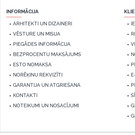
INFORMĀCIJA
KLI
ARHITEKTI UN DIZAINERI
I
VĒSTURE UN MISIJA
R
PIEGĀDES INFORMĀCIJA
V
BEZPROCENTU MAKSĀJUMS
N
ESTO NOMAKSA
P
NORĒĶINU REKVIZĪTI
E
GARANTIJA UN ATGRIEŠANA
P
KONTAKTI
S
NOTEIKUMI UN NOSACĪJUMI
G
G