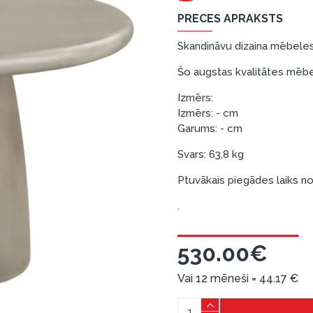
PRECES APRAKSTS
Skandināvu dizaina mēbeles
Šo augstas kvalitātes mēbeļ
Izmērs:
Izmērs: - cm
Garums: - cm
Svars: 63,8 kg
Ptuvākais piegādes laiks no 
.
530.00€
Vai 12 mēneši =
44.17
€