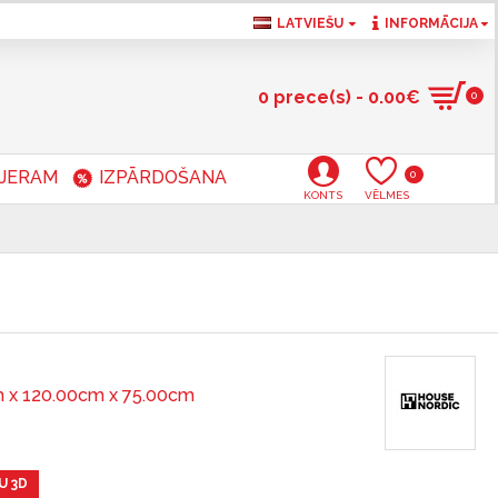
LATVIEŠU
INFORMĀCIJA
0 prece(s) - 0.00€
0
RJERAM
IZPĀRDOŠANA
0
KONTS
VĒLMES
 x 120.00cm x 75.00cm
U 3D