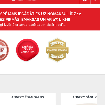
IESPĒJAMS IEGĀDĀTIES UZ NOMAKSU LĪDZ 12
EZ PIRMĀS IEMAKSAS UN AR 0% LIKMI!
gi, izvērtējot savas iespējas atmaksāt kredītu.
ANNECY ŽURNĀLGALDIŅŠ
ANZIO ĒDAMISTABAS
KOMPLEKTĀ