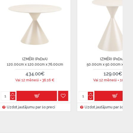
IZMĒRI (PxDxA)
IZMĒRI (Px
70.00cm x 70.00cm x 41.00cm
57.00cm x 60.00c
160.00€
384.01
Vai 12 mēneši =
13.33
€
Vai 12 mēneši
Uzdot jautājumu par šo preci
Uzdot jautājumu par 