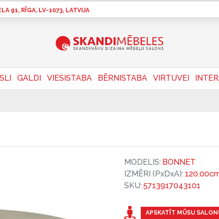
A 91, RĪGA, LV-1073, LATVIJA
SLI
GALDI
VIESISTABA
BĒRNISTABA
VIRTUVEI
INTE
MODELIS:
BONNET
IZMĒRI (PxDxA):
120.00cm
SKU:
5713917043101
APSKATĪT MŪSU SALON