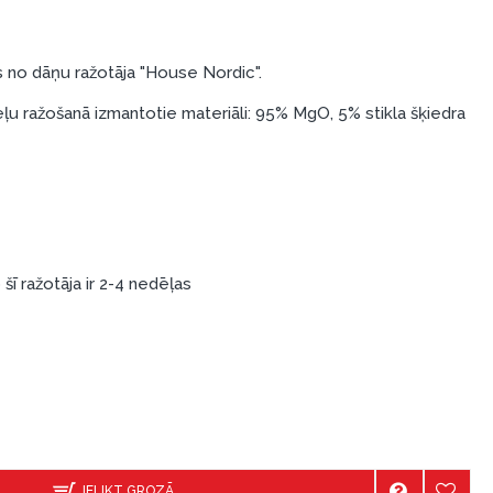
 no dāņu ražotāja "House Nordic".
u ražošanā izmantotie materiāli: 95% MgO, 5% stikla šķiedra
šī ražotāja ir 2-4 nedēļas
IELIKT GROZĀ