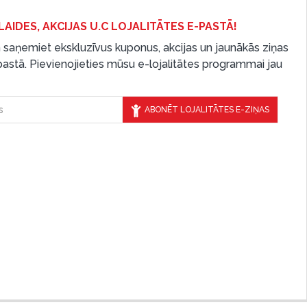
LAIDES, AKCIJAS U.C LOJALITĀTES E-PASTĀ!
 saņemiet ekskluzīvus kuponus, akcijas un jaunākās ziņas
-pastā. Pievienojieties mūsu e-lojalitātes programmai jau
ABONĒT LOJALITĀTES E-ZIŅAS