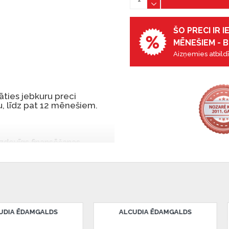
ŠO PRECI IR 
MĒNEŠIEM - B
Aizņemies atbildī
ties jebkuru preci
, līdz pat 12 mēnešiem.
 izdevīgs finansēšanas
 par tām norēķinoties vēlāk.
iekšrocības bez pirmās
rmā iemaksa: 0 €, ikmēneša
ANNECY ĒDAMGALDS
ANNECY SĀNU GALDS