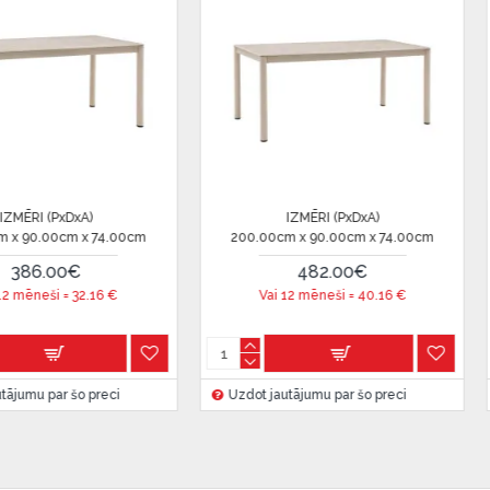
u Dārzciema ielā 91, Rīga,
 Smart-ID, eParaksts eID,
nk, Luminor, SEB vai
IZMĒRI (PxDxA)
IZMĒRI (PxDxA)
20.00cm x 120.00cm x 76.00cm
50.00cm x 50.00cm x 56.00cm
 ir norādīta kredīta saņemšanas
434.00€
129.00€
Vai 12 mēneši =
36.16
€
Vai 12 mēneši =
10.75
€
eču piegādes noteikumiem
,
zdot jautājumu par šo preci
Uzdot jautājumu par šo preci
 izvērtējiet savas finansiālās