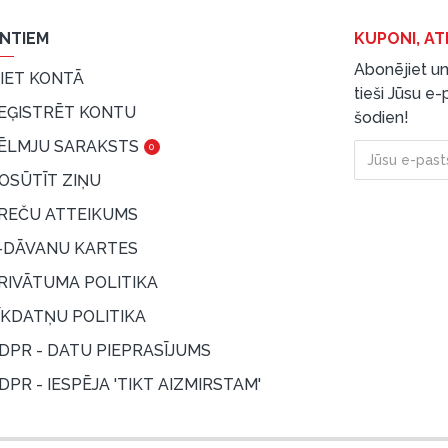
ENTIEM
KUPONI, AT
Abonējiet un
EIET KONTĀ
tieši Jūsu e
EĢISTRĒT KONTU
šodien!
ĒLMJU SARAKSTS
0
OSŪTĪT ZIŅU
REČU ATTEIKUMS
-DĀVANU KARTES
RIVĀTUMA POLITIKA
ĪKDATŅU POLITIKA
DPR - DATU PIEPRASĪJUMS
DPR - IESPĒJA 'TIKT AIZMIRSTAM'