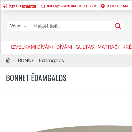
(+371) 25755739
INFO@SKANDIMEBELES.LV
DĀRZCIEMA IEL
Visas
IZVELKAMI DĪVĀNI
DĪVĀNI
GULTAS
MATRAČI
KRĒ
BONNET Ēdamgalds
BONNET ĒDAMGALDS