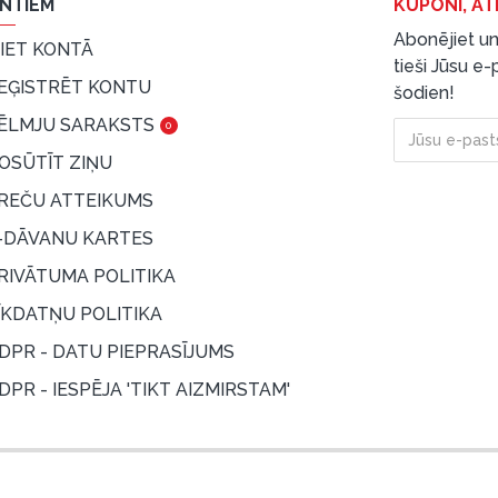
ENTIEM
KUPONI, AT
Abonējiet un
EIET KONTĀ
tieši Jūsu e
EĢISTRĒT KONTU
šodien!
ĒLMJU SARAKSTS
0
OSŪTĪT ZIŅU
REČU ATTEIKUMS
-DĀVANU KARTES
RIVĀTUMA POLITIKA
ĪKDATŅU POLITIKA
DPR - DATU PIEPRASĪJUMS
DPR - IESPĒJA 'TIKT AIZMIRSTAM'