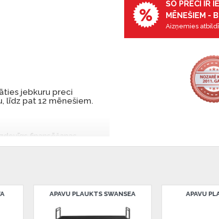
ŠO PRECI IR 
MĒNEŠIEM - B
Aizņemies atbildī
ties jebkuru preci
, līdz pat 12 mēnešiem.
 izdevīgs finansēšanas
 par tām norēķinoties vēlāk.
iekšrocības bez pirmās
rmā iemaksa: 0 €, ikmēneša
AUKTS VITA
BONITA SĀNU GALDS