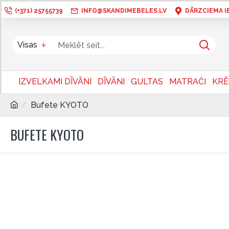
(+371) 25755739
INFO@SKANDIMEBELES.LV
DĀRZCIEMA IEL
Visas
IZVELKAMI DĪVĀNI
DĪVĀNI
GULTAS
MATRAČI
KRĒ
Bufete KYOTO
BUFETE KYOTO