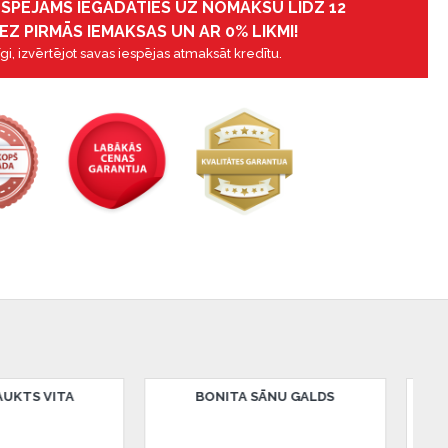
IESPĒJAMS IEGĀDĀTIES UZ NOMAKSU LĪDZ 12
EZ PIRMĀS IEMAKSAS UN AR 0% LIKMI!
gi, izvērtējot savas iespējas atmaksāt kredītu.
BONN ŽURNĀLGALDIŅŠ
BONN ŽURNĀLGALDIŅŠ