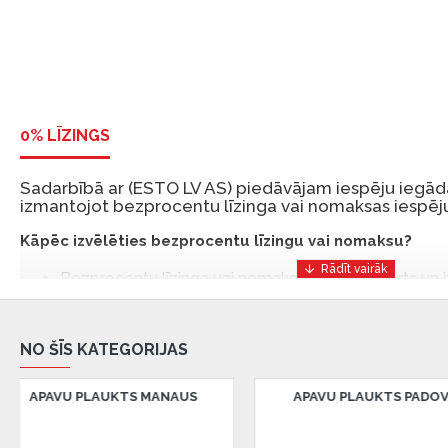
0% LĪZINGS
Sadarbībā ar (ESTO LV AS) piedāvājam iespēju iegādā
izmantojot bezprocentu līzinga vai nomaksas iespēju
Kāpēc izvēlēties bezprocentu līzingu vai nomaksu?
Bezprocentu līzinga vai nomaksas iespēja ir ērts un
risinājums, lai iegādātos vajadzīgās preces tulīt, bet
Ar ESTO iegūstiet bezprocentu līzinga vai nomaksas pr
NO ŠĪS KATEGORIJAS
iemaksas un ar nomaksas termiņu līdz 12 mēnešiem.
Piemērs: Preces cena 300 €, termiņš: 12 mēneši, pi
VA
APAVU PLAUKTS SWANSEA
APAVU PL
maksājums: 25 €, kopējā pārmaksa: 0 €.