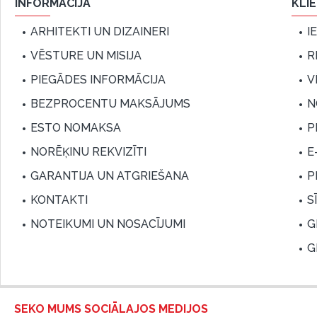
INFORMĀCIJA
KLI
ARHITEKTI UN DIZAINERI
I
VĒSTURE UN MISIJA
R
PIEGĀDES INFORMĀCIJA
V
BEZPROCENTU MAKSĀJUMS
N
ESTO NOMAKSA
P
NORĒĶINU REKVIZĪTI
E
GARANTIJA UN ATGRIEŠANA
P
KONTAKTI
S
NOTEIKUMI UN NOSACĪJUMI
G
G
SEKO MUMS SOCIĀLAJOS MEDIJOS