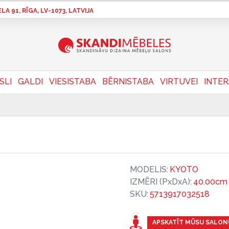
A 91, RĪGA, LV-1073, LATVIJA
SLI
GALDI
VIESISTABA
BĒRNISTABA
VIRTUVEI
INTE
MODELIS:
KYOTO
IZMĒRI (PxDxA):
40.00cm 
SKU:
5713917032518
APSKATĪT MŪSU SALON