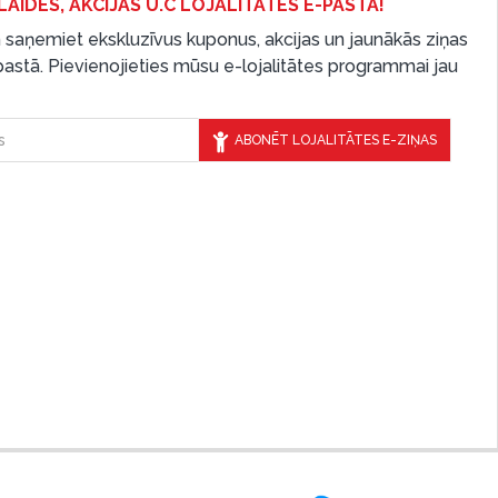
LAIDES, AKCIJAS U.C LOJALITĀTES E-PASTĀ!
 saņemiet ekskluzīvus kuponus, akcijas un jaunākās ziņas
-pastā. Pievienojieties mūsu e-lojalitātes programmai jau
ABONĒT LOJALITĀTES E-ZIŅAS