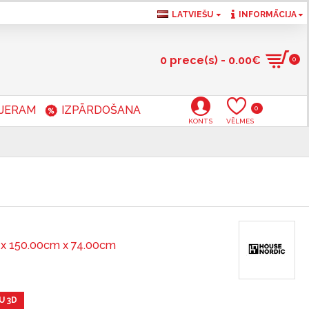
LATVIEŠU
INFORMĀCIJA
0 prece(s) - 0.00€
0
RJERAM
IZPĀRDOŠANA
0
KONTS
VĒLMES
x 150.00cm x 74.00cm
U 3D