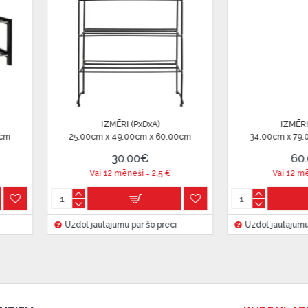
u Dārzciema ielā 91, Rīga,
 Smart-ID, eParaksts eID,
nk, Luminor, SEB vai
 (PxDxA)
IZMĒRI (PxDxA)
.00cm x 32.00cm
40.00cm x 40.00cm x 45.00cm
 ir norādīta kredīta saņemšanas
.00€
113.00€
ēneši =
5
€
Vai 12 mēneši =
9.41
€
eču piegādes noteikumiem
,
 par šo preci
Uzdot jautājumu par šo preci
Uz
 izvērtējiet savas finansiālās