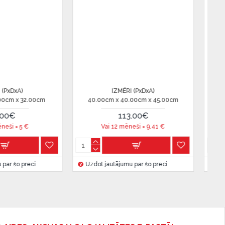
IZMĒRI (PxDxA)
IZMĒRI (PxDxA)
75.00cm x 75.00cm x 37.00cm
70.00cm x 70.00cm x 40.00cm
240.00€
226.00€
Vai 12 mēneši =
20
€
Vai 12 mēneši =
18.83
€
dot jautājumu par šo preci
Uzdot jautājumu par šo preci