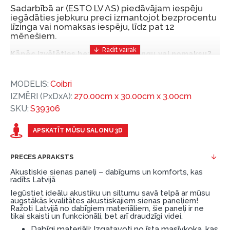
Sadarbībā ar (ESTO LV AS) piedāvājam iespēju
iegādāties jebkuru preci izmantojot bezprocentu
līzinga vai nomaksas iespēju, līdz pat 12
mēnešiem.
Kāpēc izvēlēties bezprocentu līzingu vai nomaksu?
Bezprocentu līzinga vai nomaksas iespēja ir ērts
MODELIS:
Coibri
un izdevīgs finansēšanas risinājums, lai iegādātos
IZMĒRI (PxDxA):
270.00cm x 30.00cm x 3.00cm
vajadzīgās preces tulīt, bet par tām norēķinoties
SKU:
S39306
vēlāk.
Ar ESTO iegūstiet bezprocentu līzinga vai nomaksas
APSKATĪT MŪSU SALONU 3D
priekšrocības bez pirmās iemaksas un ar nomaksas
termiņu līdz 12 mēnešiem.
PRECES APRAKSTS
Piemērs: Preces cena 300 €, termiņš: 12 mēneši,
Akustiskie sienas paneļi – dabīgums un komforts, kas
radīts Latvijā
pirmā iemaksa: 0 €, ikmēneša maksājums: 25 €,
Iegūstiet ideālu akustiku un siltumu savā telpā ar mūsu
kopējā pārmaksa: 0 €.
augstākās kvalitātes akustiskajiem sienas paneļiem!
Ražoti Latvijā no dabīgiem materiāliem, šie paneļi ir ne
Līzingu un nomaksu varat noformēt arī apmeklējot mūsu
tikai skaisti un funkcionāli, bet arī draudzīgi videi.
salonu Dārzciema ielā 91, Rīga, Latvija.
Dabīgi materiāli: Izgatavoti no īsta masīvkoka, kas