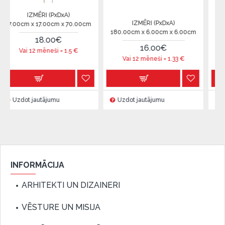
ĒRI (PxDxA)
IZMĒRI (
IZMĒRI (PxDxA)
17.00cm x 70.00cm
31.00cm x 78.0
180.00cm x 6.00cm x 6.00cm
18.00€
90.
16.00€
 mēneši =
1.5
€
Vai 12 mēne
Vai 12 mēneši =
1.33
€
utājumu
Uzdot jautājumu
Uzdot jautāj
INFORMĀCIJA
ARHITEKTI UN DIZAINERI
VĒSTURE UN MISIJA