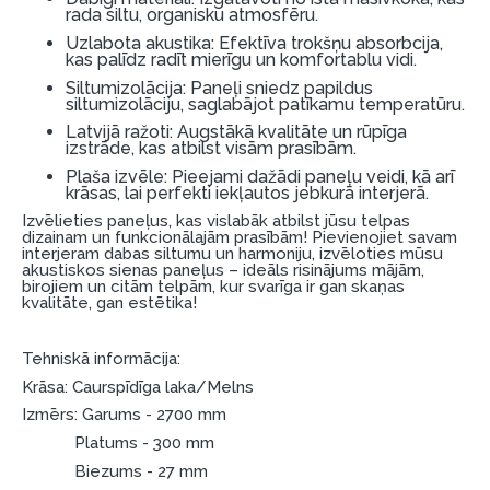
rada siltu, organisku atmosfēru.
Dokumentu prasības:
Uzlabota akustika: Efektīva trokšņu absorbcija,
kas palīdz radīt mierīgu un komfortablu vidi.
ESTO LV AS (Dokumentu noformēšanai
Siltumizolācija: Paneļi sniedz papildus
nepieciešams Smart-ID, eParaksts eID, eParaksts
siltumizolāciju, saglabājot patīkamu temperatūru.
eID mobile, ESTO konts vai banka Swedbank,
Latvijā ražoti: Augstākā kvalitāte un rūpīga
Luminor, SEB vai Citadele).
izstrāde, kas atbilst visām prasībām.
Plaša izvēle: Pieejami dažādi paneļu veidi, kā arī
Līguma nosacījumi:
krāsas, lai perfekti iekļautos jebkurā interjerā.
Izvēlieties paneļus, kas vislabāk atbilst jūsu telpas
Līzinga līgumu drīkst parakstīt tikai tā persona,
dizainam un funkcionālajām prasībām! Pievienojiet savam
kura ir norādīta kredīta saņemšanas līgumā.
interjeram dabas siltumu un harmoniju, izvēloties mūsu
akustiskos sienas paneļus – ideāls risinājums mājām,
Papildu informācija:
birojiem un citām telpām, kur svarīga ir gan skaņas
kvalitāte, gan estētika!
Pirms kredīta noformēšanas, lūdzam iepazīties ar
preču piegādes noteikumiem
, kā arī
Tehniskā informācija:
garantijas un atgriesanas noteikumiem
.
Krāsa: Caurspīdīga laka/Melns
Finansiālā atbildība:
Izmērs: Garums - 2700 mm
Aicinām aizņemties atbildīgi! Pirms aizņemties,
Platums - 300 mm
lūdzu, izvērtējiet savas finansiālās iespējas.
Biezums - 27 mm