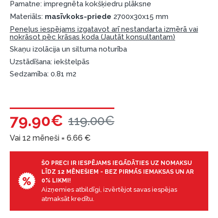
Pamatne: impregnēta kokšķiedru plāksne
Materiāls:
masīvkoks-priede
2700x30x15 mm
Peneļus iespējams izgatavot arī nestandarta izmērā vai
nokrāsot pēc krāsas koda (Jautāt konsultantam)
Skaņu izolācija un siltuma noturība
Uzstādīšana: iekštelpās
Sedzamība: 0.81 m2
79.90€
119.00€
Vai 12 mēneši =
6.66
€
ŠO PRECI IR IESPĒJAMS IEGĀDĀTIES UZ NOMAKSU
LĪDZ 12 MĒNEŠIEM - BEZ PIRMĀS IEMAKSAS UN AR
0% LIKMI!
Aizņemies atbildīgi, izvērtējot savas iespējas
atmaksāt kredītu.