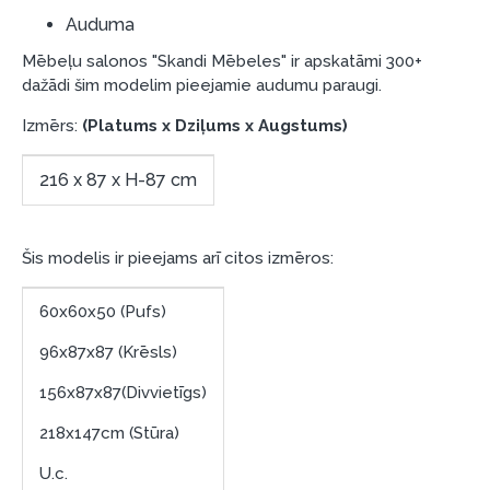
garantijas un atgriesanas noteikumiem
Auduma
.
Finansiālā atbildība:
Mēbeļu salonos "Skandi Mēbeles" ir apskatāmi 300+
dažādi šim modelim pieejamie audumu paraugi.
Aicinām aizņemties atbildīgi! Pirms aizņemties,
lūdzu, izvērtējiet savas finansiālās iespējas.
Izmērs:
(Platums x Dziļums x Augstums)
216 x 87 x H-87 cm
Šis modelis ir pieejams arī citos izmēros:
60x60x50 (Pufs)
96x87x87 (Krēsls)
156x87x87(Divvietīgs)
218x147cm (Stūra)
U.c.