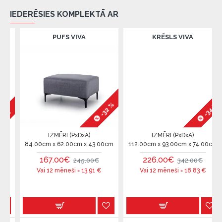
IEDERĒSIES KOMPLEKTĀ AR
PUFS VIVA
KRĒSLS VIVA
-32 %
-34 %
%
IZMĒRI (PxDxA)
IZMĒRI (PxDxA)
84.00cm x 62.00cm x 43.00cm
112.00cm x 93.00cm x 74.00cm
167.00€
226.00€
245.00€
342.00€
Vai 12 mēneši =
13.91
€
Vai 12 mēneši =
18.83
€