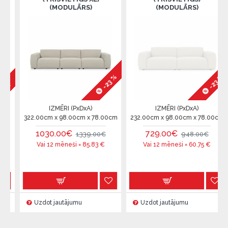
(MODULĀRS)
(MODULĀRS)
-23 %
-23 %
%
IZMĒRI (PxDxA)
IZMĒRI (PxDxA)
322.00cm x 98.00cm x 78.00cm
232.00cm x 98.00cm x 78.00cm
1030.00€
729.00€
1339.00€
948.00€
Vai 12 mēneši =
85.83
€
Vai 12 mēneši =
60.75
€
Uzdot jautājumu
Uzdot jautājumu