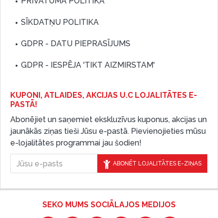
PRIVĀTUMA POLITIKA
SĪKDATŅU POLITIKA
GDPR - DATU PIEPRASĪJUMS
GDPR - IESPĒJA 'TIKT AIZMIRSTAM'
KUPONI, ATLAIDES, AKCIJAS U.C LOJALITĀTES E-
PASTĀ!
Abonējiet un saņemiet ekskluzīvus kuponus, akcijas un
jaunākās ziņas tieši Jūsu e-pastā. Pievienojieties mūsu
e-lojalitātes programmai jau šodien!
ABONĒT LOJALITĀTES E-ZIŅAS
SEKO MUMS SOCIĀLAJOS MEDIJOS