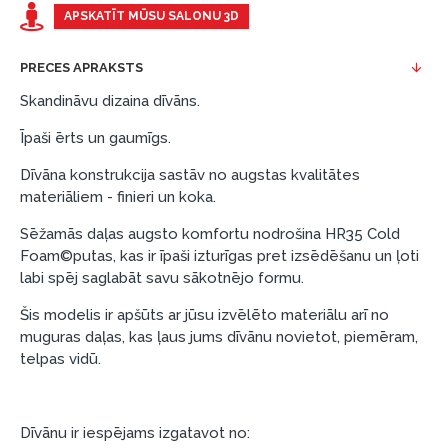
Piemērs: Preces cena 300 €, termiņš: 12 mēneši,
APSKATĪT MŪSU SALONU 3D
pirmā iemaksa: 0 €, ikmēneša maksājums: 25 €,
kopējā pārmaksa: 0 €.
PRECES APRAKSTS
Līzingu un nomaksu varat noformēt arī apmeklējot mūsu
Skandināvu dizaina dīvāns.
salonu Dārzciema ielā 91, Rīga, Latvija.
Īpaši ērts un gaumīgs.
Dokumentu prasības:
Dīvāna konstrukcija sastāv no augstas kvalitātes
ESTO LV AS (Dokumentu noformēšanai
materiāliem - finieri un koka.
nepieciešams Smart-ID, eParaksts eID, eParaksts
eID mobile, ESTO konts vai banka Swedbank,
Sēžamās daļas augsto komfortu nodrošina HR35 Cold
Foam©putas, kas ir īpaši izturīgas pret izsēdēšanu un ļoti
Luminor, SEB vai Citadele).
labi spēj saglabāt savu sākotnējo formu.
Līguma nosacījumi:
Šis modelis ir apšūts ar jūsu izvēlēto materiālu arī no
Līzinga līgumu drīkst parakstīt tikai tā persona,
muguras daļas, kas ļaus jums dīvānu novietot, piemēram,
kura ir norādīta kredīta saņemšanas līgumā.
telpas vidū.
Papildu informācija:
Pirms kredīta noformēšanas, lūdzam iepazīties ar
Dīvānu ir iespējams izgatavot no:
preču piegādes noteikumiem
, kā arī