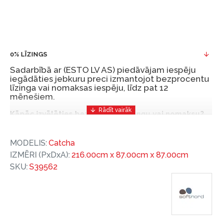
0% LĪZINGS
Sadarbībā ar (ESTO LV AS) piedāvājam iespēju
iegādāties jebkuru preci izmantojot bezprocentu
līzinga vai nomaksas iespēju, līdz pat 12
mēnešiem.
Kāpēc izvēlēties bezprocentu līzingu vai nomaksu?
Bezprocentu līzinga vai nomaksas iespēja ir ērts
MODELIS:
Catcha
un izdevīgs finansēšanas risinājums, lai iegādātos
IZMĒRI (PxDxA):
216.00cm x 87.00cm x 87.00cm
vajadzīgās preces tulīt, bet par tām norēķinoties
SKU:
S39562
vēlāk.
Ar ESTO iegūstiet bezprocentu līzinga vai nomaksas
priekšrocības bez pirmās iemaksas un ar nomaksas
termiņu līdz 12 mēnešiem.