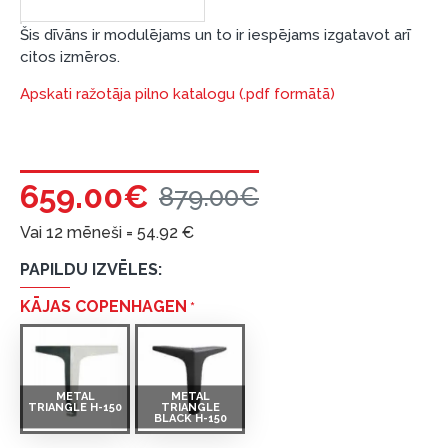
Šis dīvāns ir modulējams un to ir iespējams izgatavot arī
citos izmēros.
Apskati ražotāja pilno katalogu (.pdf formātā)
659.00€
879.00€
Vai 12 mēneši =
54.92
€
PAPILDU IZVĒLES:
KĀJAS COPENHAGEN
METAL
METAL
TRIANGLE H-150
TRIANGLE
BLACK H-150