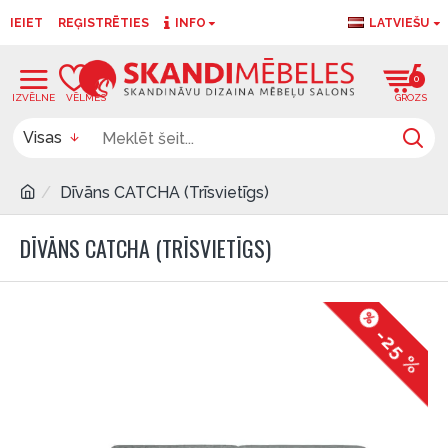
IEIET
REĢISTRĒTIES
INFO
LATVIEŠU
0
0
Visas
Dīvāns CATCHA (Trīsvietīgs)
DĪVĀNS CATCHA (TRĪSVIETĪGS)
-25 %