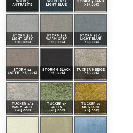
SOLID 7
SOLID 16/1
STORM 4 SAND
ANTRAZITE
LIGHT BLUE
(+65.00€)
STORM 3/1
STORM 3/3
STORM 16/1
LIGHT GREY
WARM GREY
LIGHT BLUE
(+65.00€)
(+65.00€)
(+65.00€)
STORM 14
STORM 6 BLACK
TUCKER 8 BEIGE
LATTE
(+65.00€)
(+65.00€)
(+65.00€)
TUCKER 3/3
TUCKER 17
TUCKER 21
WARM GREY
GREEN
MUSTARD
(+65.00€)
(+65.00€)
(+65.00€)