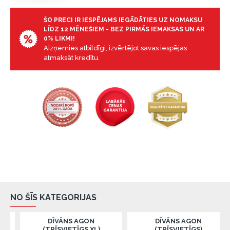
ŠO PRECI IR IESPĒJAMS IEGĀDĀTIES UZ NOMAKSU
LĪDZ 12 MĒNEŠIEM - BEZ PIRMĀS IEMAKSAS UN AR
0% LIKMI!
Aizņemies atbildīgi, izvērtējot savas iespējas
atmaksāt kredītu.
NO ŠĪS KATEGORIJAS
DĪVĀNS AGON
DĪVĀNS AGON
(TRĪSVIETĪGS XL)
(TRĪSVIETĪGS)