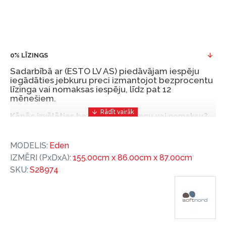
0% LĪZINGS
Sadarbībā ar (ESTO LV AS) piedāvājam iespēju
iegādāties jebkuru preci izmantojot bezprocentu
līzinga vai nomaksas iespēju, līdz pat 12
mēnešiem.
Kāpēc izvēlēties bezprocentu līzingu vai nomaksu?
Bezprocentu līzinga vai nomaksas iespēja ir ērts
MODELIS:
Eden
un izdevīgs finansēšanas risinājums, lai iegādātos
IZMĒRI (PxDxA):
155.00cm x 86.00cm x 87.00cm
vajadzīgās preces tulīt, bet par tām norēķinoties
SKU:
S28974
vēlāk.
Ar ESTO iegūstiet bezprocentu līzinga vai nomaksas
priekšrocības bez pirmās iemaksas un ar nomaksas
termiņu līdz 12 mēnešiem.