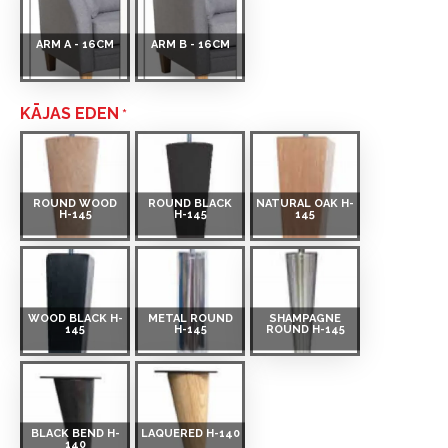
ARM A - 16CM
ARM B - 16CM
KĀJAS EDEN
ROUND WOOD
ROUND BLACK
NATURAL OAK H-
H-145
H-145
145
WOOD BLACK H-
METAL ROUND
SHAMPAGNE
145
H-145
ROUND H-145
BLACK BEND H-
LAQUERED H-140
140