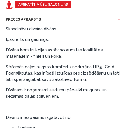
Piemērs: Preces cena 300 €, termiņš: 12 mēneši,
APSKATĪT MŪSU SALONU 3D
pirmā iemaksa: 0 €, ikmēneša maksājums: 25 €,
kopējā pārmaksa: 0 €.
PRECES APRAKSTS
Līzingu un nomaksu varat noformēt arī apmeklējot mūsu
Skandināvu dizaina dīvāns.
salonu Dārzciema ielā 91, Rīga, Latvija.
Īpaši ērts un gaumīgs.
Dokumentu prasības:
Dīvāna konstrukcija sastāv no augstas kvalitātes
ESTO LV AS (Dokumentu noformēšanai
materiāliem - finieri un koka.
nepieciešams Smart-ID, eParaksts eID, eParaksts
eID mobile, ESTO konts vai banka Swedbank,
Sēžamās daļas augsto komfortu nodrošina HR35 Cold
Foam©putas, kas ir īpaši izturīgas pret izsēdēšanu un ļoti
Luminor, SEB vai Citadele).
labi spēj saglabāt savu sākotnējo formu.
Līguma nosacījumi:
Dīvānam ir noņemami audumu pārvalki muguras un
Līzinga līgumu drīkst parakstīt tikai tā persona,
sēžamās daļas spilveniem.
kura ir norādīta kredīta saņemšanas līgumā.
Papildu informācija:
Dīvānu ir iespējams izgatavot no:
Pirms kredīta noformēšanas, lūdzam iepazīties ar
preču piegādes noteikumiem
, kā arī