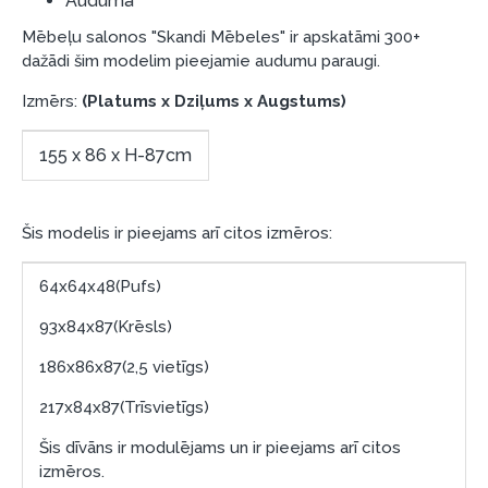
Auduma
garantijas un atgriesanas noteikumiem
.
Mēbeļu salonos "Skandi Mēbeles" ir apskatāmi 300+
Finansiālā atbildība:
dažādi šim modelim pieejamie audumu paraugi.
Aicinām aizņemties atbildīgi! Pirms aizņemties,
Izmērs:
(Platums x Dziļums x Augstums)
lūdzu, izvērtējiet savas finansiālās iespējas.
155 x 86 x H-87cm
Šis modelis ir pieejams arī citos izmēros:
64x64x48(Pufs)
93x84x87(Krēsls)
186x86x87(2,5 vietīgs)
217x84x87(Trīsvietīgs)
Šis dīvāns ir modulējams un ir pieejams arī citos
izmēros.