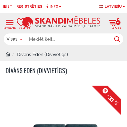
IEIET
REĢISTRĒTIES
INFO
LATVIEŠU
0
0
Visas
Dīvāns Eden (Divvietīgs)
DĪVĀNS EDEN (DIVVIETĪGS)
-33 %