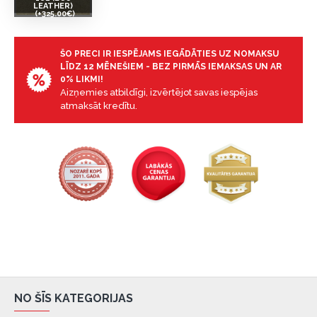
LEATHER)
(+325.00€)
ŠO PRECI IR IESPĒJAMS IEGĀDĀTIES UZ NOMAKSU
LĪDZ 12 MĒNEŠIEM - BEZ PIRMĀS IEMAKSAS UN AR
0% LIKMI!
Aizņemies atbildīgi, izvērtējot savas iespējas
atmaksāt kredītu.
NO ŠĪS KATEGORIJAS