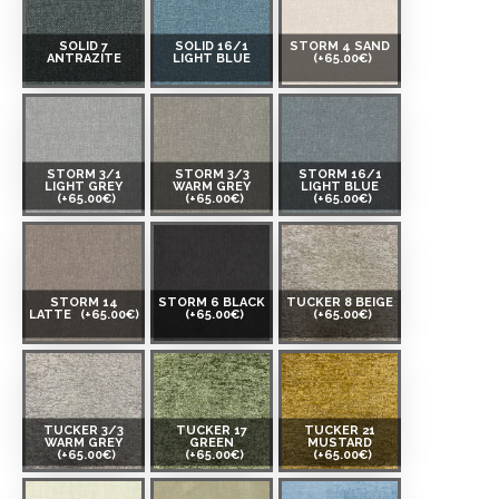
SOLID 7
SOLID 16/1
STORM 4 SAND
ANTRAZITE
LIGHT BLUE
(+65.00€)
STORM 3/1
STORM 3/3
STORM 16/1
LIGHT GREY
WARM GREY
LIGHT BLUE
(+65.00€)
(+65.00€)
(+65.00€)
STORM 14
STORM 6 BLACK
TUCKER 8 BEIGE
LATTE
(+65.00€)
(+65.00€)
(+65.00€)
TUCKER 3/3
TUCKER 17
TUCKER 21
WARM GREY
GREEN
MUSTARD
(+65.00€)
(+65.00€)
(+65.00€)