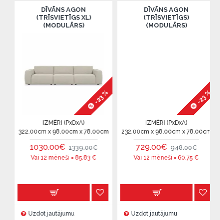
DĪVĀNS AGON
DĪVĀNS AGON
(TRĪSVIETĪGS XL)
(TRĪSVIETĪGS)
(MODULĀRS)
(MODULĀRS)
-23 %
-23 %
%
IZMĒRI (PxDxA)
IZMĒRI (PxDxA)
322.00cm x 98.00cm x 78.00cm
232.00cm x 98.00cm x 78.00cm
1030.00€
729.00€
1339.00€
948.00€
Vai 12 mēneši =
85.83
€
Vai 12 mēneši =
60.75
€
Uzdot jautājumu
Uzdot jautājumu