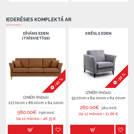
IEDERĒSIES KOMPLEKTĀ AR
DĪVĀNS EDEN
KRĒSLS EDEN
(TRĪSVIETĪGS)
-32 %
-27 %
IZMĒRI (PxDxA)
IZMĒRI (PxDxA)
93.00cm x 84.00cm x 84.00cm
217.00cm x 86.00cm x 84.00cm
260.00€
385.00€
580.00€
798.00€
Vai 12 mēneši =
21.66
€
Vai 12 mēneši =
48.33
€