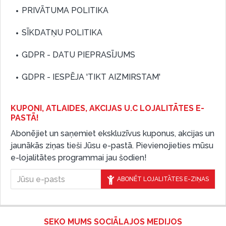
PRIVĀTUMA POLITIKA
SĪKDATŅU POLITIKA
GDPR - DATU PIEPRASĪJUMS
GDPR - IESPĒJA 'TIKT AIZMIRSTAM'
KUPONI, ATLAIDES, AKCIJAS U.C LOJALITĀTES E-
PASTĀ!
Abonējiet un saņemiet ekskluzīvus kuponus, akcijas un
jaunākās ziņas tieši Jūsu e-pastā. Pievienojieties mūsu
e-lojalitātes programmai jau šodien!
ABONĒT LOJALITĀTES E-ZIŅAS
SEKO MUMS SOCIĀLAJOS MEDIJOS