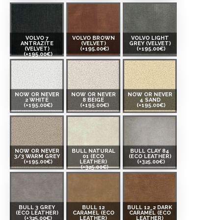
VOLVO 7
VOLVO BROWN
VOLVO LIGHT
ANTRAZITE
(VELVET)
GREY (VELVET)
(VELVET)
(+195.00€)
(+195.00€)
(+195.00€)
NOW OR NEVER
NOW OR NEVER
NOW OR NEVER
2 WHITE
8 BEIGE
4 SAND
(+195.00€)
(+195.00€)
(+195.00€)
NOW OR NEVER
BULL NATURAL
BULL CLAY 84
3/3 WARM GREY
01 (ECO
(ECO LEATHER)
(+195.00€)
LEATHER)
(+325.00€)
(+325.00€)
BULL 3 GREY
BULL 12
BULL 12_2 DARK
(ECO LEATHER)
CARAMEL (ECO
CARAMEL (ECO
(+325.00€)
LEATHER)
LEATHER)