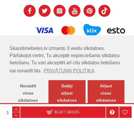
Skandimebeles.lv izmanto 3 veidu sīkdatnes.
Pārlūkojot vietni, Tu akceptē nepieciešamo sīkdatņu
lietošanu. Tu vari akceptēt arī citu sīkdatņu lietošanu
vai noraidīt tās.
PRIVĀTUMA POLITIKA
Noraidīt
Daļēji
Atļaut
visas
atļaut
visas
sīkdatnes
sīkdatnes
sīkdatnes
© SKANDIMĒBELES.LV | Skandināvu dizaina mēbeļu salons.
IELIKT GROZĀ