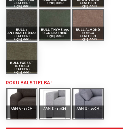
LEATHER)
(+325.00€)
LEATHER)
(+325.00€)
(+325.00€)
BULL 7
BULL THYME 205
BULL ALMOND
ANTRAZITE (ECO
(ECO LEATHER)
82 (ECO
LEATHER)
(+325.00€)
LEATHER)
(+325.00€)
(+325.00€)
BULL FOREST
162 (ECO
LEATHER)
(+325.00€)
ROKU BALSTI ELBA
ARM A - 17CM
ARM E - 19CM
ARM G - 20CM