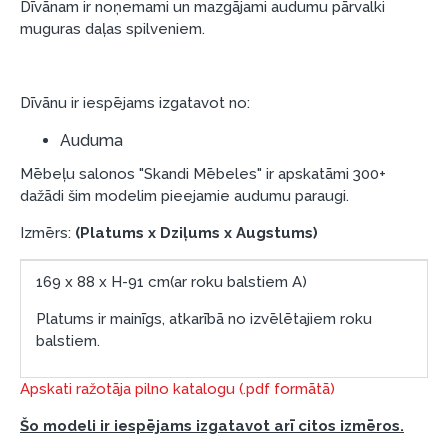
Dīvānam ir noņemami un mazgājami audumu pārvalki
garantijas un atgriesanas noteikumiem
.
muguras daļas spilveniem.
Finansiālā atbildība:
Aicinām aizņemties atbildīgi! Pirms aizņemties,
lūdzu, izvērtējiet savas finansiālās iespējas.
Dīvānu ir iespējams izgatavot no:
Auduma
Mēbeļu salonos "Skandi Mēbeles" ir apskatāmi 300+
dažādi šim modelim pieejamie audumu paraugi.
Izmērs:
(Platums x Dziļums x Augstums)
169 x 88 x H-91 cm(ar roku balstiem A)
Platums ir mainīgs, atkarībā no izvēlētajiem roku
balstiem.
Apskati ražotāja pilno katalogu (.pdf formātā)
Šo modeli ir iespējams izgatavot arī citos izmēros.