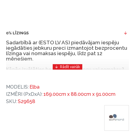
0% LĪZINGS
Sadarbībā ar (ESTO LV AS) piedāvājam iespēju
iegādāties jebkuru preci izmantojot bezprocentu
līzinga vai nomaksas iespēju, līdz pat 12
mēnešiem.
Kāpēc izvēlēties bezprocentu līzingu vai nomaksu?
Bezprocentu līzinga vai nomaksas iespēja ir ērts
MODELIS:
Elba
un izdevīgs finansēšanas risinājums, lai iegādātos
IZMĒRI (PxDxA):
169.00cm x 88.00cm x 91.00cm
vajadzīgās preces tulīt, bet par tām norēķinoties
SKU:
S29658
vēlāk.
Ar ESTO iegūstiet bezprocentu līzinga vai nomaksas
priekšrocības bez pirmās iemaksas un ar nomaksas
termiņu līdz 12 mēnešiem.