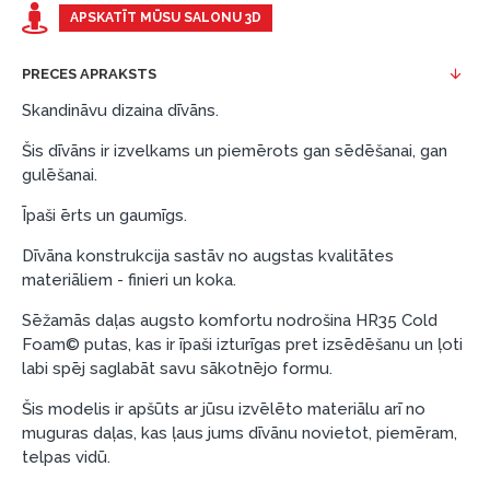
Piemērs: Preces cena 300 €, termiņš: 12 mēneši,
APSKATĪT MŪSU SALONU 3D
pirmā iemaksa: 0 €, ikmēneša maksājums: 25 €,
kopējā pārmaksa: 0 €.
PRECES APRAKSTS
Līzingu un nomaksu varat noformēt arī apmeklējot mūsu
Skandināvu dizaina dīvāns.
salonu Dārzciema ielā 91, Rīga, Latvija.
Šis dīvāns ir izvelkams un piemērots gan sēdēšanai, gan
Dokumentu prasības:
gulēšanai.
ESTO LV AS (Dokumentu noformēšanai
Īpaši ērts un gaumīgs.
nepieciešams Smart-ID, eParaksts eID, eParaksts
eID mobile, ESTO konts vai banka Swedbank,
Dīvāna konstrukcija sastāv no augstas kvalitātes
materiāliem - finieri un koka.
Luminor, SEB vai Citadele).
Līguma nosacījumi:
Sēžamās daļas augsto komfortu nodrošina HR35 Cold
Foam© putas, kas ir īpaši izturīgas pret izsēdēšanu un ļoti
Līzinga līgumu drīkst parakstīt tikai tā persona,
labi spēj saglabāt savu sākotnējo formu.
kura ir norādīta kredīta saņemšanas līgumā.
Šis modelis ir apšūts ar jūsu izvēlēto materiālu arī no
Papildu informācija:
muguras daļas, kas ļaus jums dīvānu novietot, piemēram,
telpas vidū.
Pirms kredīta noformēšanas, lūdzam iepazīties ar
preču piegādes noteikumiem
, kā arī