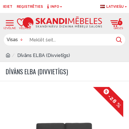
IEIET
REĢISTRĒTIES
INFO
LATVIEŠU
0
0
Visas
Dīvāns ELBA (Divvietīgs)
DĪVĀNS ELBA (DIVVIETĪGS)
-28 %