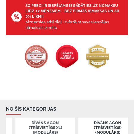
ŠO PRECI IR IESPĒJAMS IEGĀDĀTIES UZ NOMAKSU
LĪDZ 12 MĒNEŠIEM - BEZ PIRMĀS IEMAKSAS UN AR
0% LIKMI!
Aizņemies atbildīgi, izvērtējot savas iespējas
atmaksāt kredītu.
NO ŠĪS KATEGORIJAS
DĪVĀNS AGON
DĪVĀNS AGON
(TRĪSVIETĪGS XL)
(TRĪSVIETĪGS)
(MODULĀRS)
(MODULĀRS)