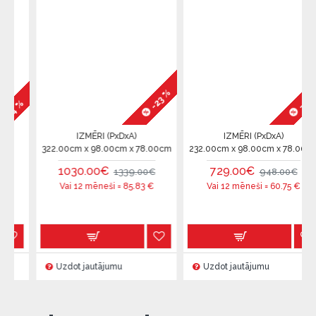
-23 %
-23 %
%
IZMĒRI (PxDxA)
IZMĒRI (PxDxA)
322.00cm x 98.00cm x 78.00cm
232.00cm x 98.00cm x 78.00cm
1030.00€
729.00€
1339.00€
948.00€
Vai 12 mēneši =
85.83
€
Vai 12 mēneši =
60.75
€
Uzdot jautājumu
Uzdot jautājumu