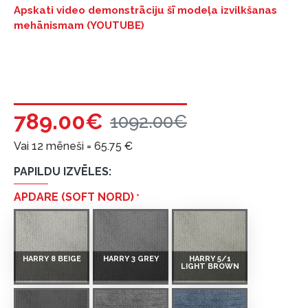
Apskati video demonstrāciju šī modeļa izvilkšanas
mehānismam (YOUTUBE)
789.00€
1092.00€
Vai 12 mēneši =
65.75
€
PAPILDU IZVĒLES:
APDARE (SOFT NORD)
HARRY 8 BEIGE
HARRY 3 GREY
HARRY 5/1
LIGHT BROWN