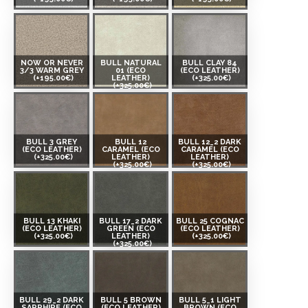
NOW OR NEVER
BULL NATURAL
BULL CLAY 84
3/3 WARM GREY
01 (ECO
(ECO LEATHER)
(+195.00€)
LEATHER)
(+325.00€)
(+325.00€)
BULL 3 GREY
BULL 12
BULL 12_2 DARK
(ECO LEATHER)
CARAMEL (ECO
CARAMEL (ECO
(+325.00€)
LEATHER)
LEATHER)
(+325.00€)
(+325.00€)
BULL 13 KHAKI
BULL 17_2 DARK
BULL 25 COGNAC
(ECO LEATHER)
GREEN (ECO
(ECO LEATHER)
(+325.00€)
LEATHER)
(+325.00€)
(+325.00€)
BULL 29_2 DARK
BULL 5 BROWN
BULL 5_1 LIGHT
SAPPHIRE (ECO
(ECO LEATHER)
BROWN (ECO