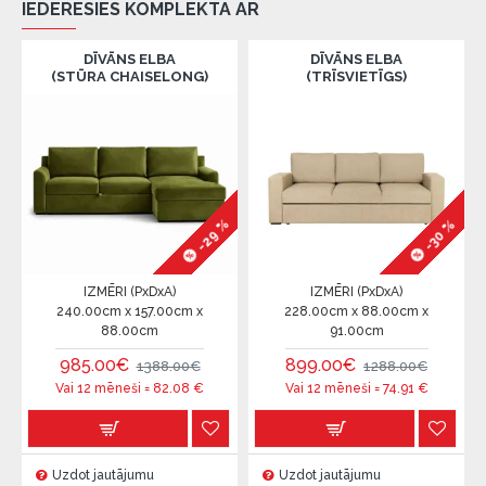
IEDERĒSIES KOMPLEKTĀ AR
DĪVĀNS ELBA
DĪVĀNS ELBA
(STŪRA CHAISELONG)
(TRĪSVIETĪGS)
-29 %
-30 %
IZMĒRI (PxDxA)
IZMĒRI (PxDxA)
240.00cm x 157.00cm x
228.00cm x 88.00cm x
88.00cm
91.00cm
985.00€
899.00€
1388.00€
1288.00€
Vai 12 mēneši =
82.08
€
Vai 12 mēneši =
74.91
€
Uzdot jautājumu
Uzdot jautājumu