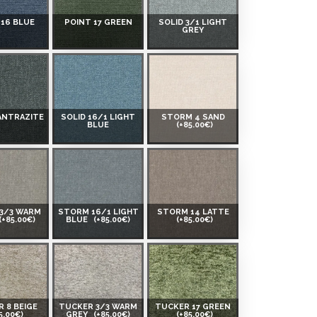
 16 BLUE
POINT 17 GREEN
SOLID 3/1 LIGHT
GREY
 ANTRAZITE
SOLID 16/1 LIGHT
STORM 4 SAND
BLUE
(+85.00€)
3/3 WARM
STORM 16/1 LIGHT
STORM 14 LATTE
(+85.00€)
BLUE
(+85.00€)
(+85.00€)
 8 BEIGE
TUCKER 3/3 WARM
TUCKER 17 GREEN
5.00€)
GREY
(+85.00€)
(+85.00€)