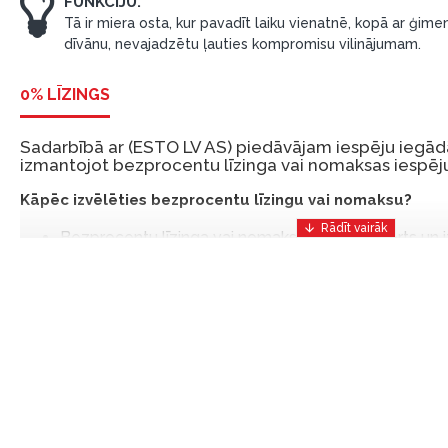
FUNKCIJU.
Tā ir miera osta, kur pavadīt laiku vienatnē, kopā ar ģimen
dīvānu, nevajadzētu ļauties kompromisu vilinājumam.
0% LĪZINGS
Sadarbībā ar (ESTO LV AS) piedāvājam iespēju iegādā
izmantojot bezprocentu līzinga vai nomaksas iespēju
Kāpēc izvēlēties bezprocentu līzingu vai nomaksu?
Bezprocentu līzinga vai nomaksas iespēja ir ērts un
risinājums, lai iegādātos vajadzīgās preces tulīt, bet
Ar ESTO iegūstiet bezprocentu līzinga vai nomaksas pr
iemaksas un ar nomaksas termiņu līdz 12 mēnešiem.
Piemērs: Preces cena 300 €, termiņš: 12 mēneši, pi
maksājums: 25 €, kopējā pārmaksa: 0 €.
Līzingu un nomaksu varat noformēt arī apmeklējot mūsu salon
Latvija.