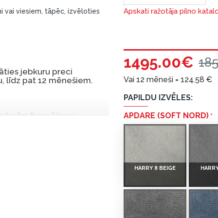
Apskati ražotāja pilno katal
i vai viesiem, tāpēc, izvēloties
1495.00€
18
ties jebkuru preci
Vai 12 mēneši =
124.58
€
, līdz pat 12 mēnešiem.
PAPILDU IZVĒLES:
 izdevīgs finansēšanas
APDARE (SOFT NORD)
 par tām norēķinoties vēlāk.
iekšrocības bez pirmās
HARRY 8 BEIGE
HARRY
rmā iemaksa: 0 €, ikmēneša
u Dārzciema ielā 91, Rīga,