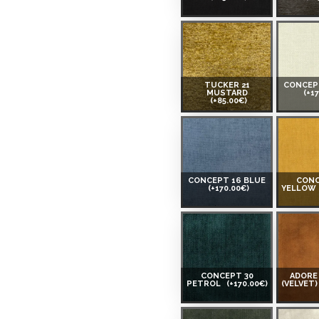
TUCKER 21
CONCEP
MUSTARD
(+1
(+85.00€)
CONCEPT 16 BLUE
CONC
(+170.00€)
YELLOW
CONCEPT 30
ADORE
PETROL
(+170.00€)
(VELVET