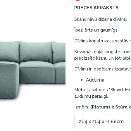
PRECES APRAKSTS
Skandināvu dizaina dīvāns.
Īpaši ērts un gaumīgs.
Dīvāna konstrukcija sastāv n
Sēžamās daļas augsto komfo
pret izsēdēšanu un ļoti lab
Dīvānu ir iespējams izgatav
Auduma
Mēbeļu salonos "Skandi Mēb
audumu paraugi.
Izmērs:
(Platums x Stūra 
264 x 264 x H-88cm