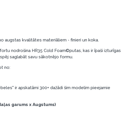
o augstas kvalitātes materiāliem - finieri un koka.
rtu nodrošina HR35 Cold Foam©putas, kas ir īpaši izturīgas
i spēj saglabāt savu sākotnējo formu.
ot no:
eles" ir apskatāmi 300+ dažādi šim modelim pieejamie
daļas garums x Augstums)