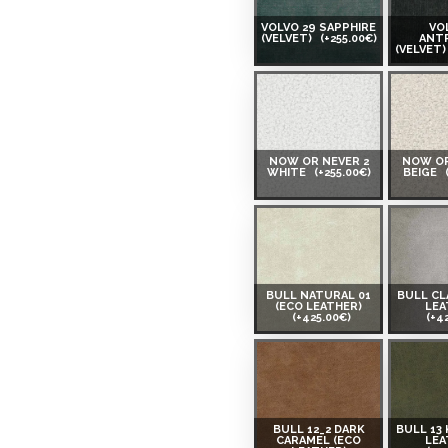
VOLVO 29 SAPPHIRE
VO
(VELVET)
(+255.00€)
ANT
(VELVET
NOW OR NEVER 2
NOW OR
WHITE
(+255.00€)
BEIGE
BULL NATURAL 01
BULL CL
(ECO LEATHER)
LEA
(+425.00€)
(+4
BULL 12_2 DARK
BULL 13 
CARAMEL (ECO
LEA