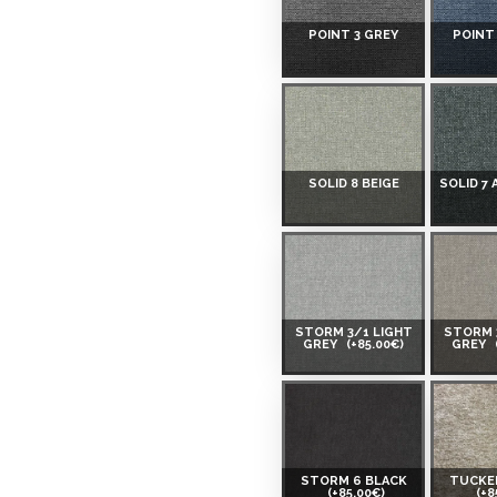
POINT 3 GREY
POINT
 Smart-ID, eParaksts eID,
nk, Luminor, SEB vai
SOLID 8 BEIGE
SOLID 7
 ir norādīta kredīta saņemšanas
eču piegādes noteikumiem
,
STORM 3/1 LIGHT
STORM 
GREY
(+85.00€)
GREY
 izvērtējiet savas finansiālās
STORM 6 BLACK
TUCKER
(+85.00€)
(+8