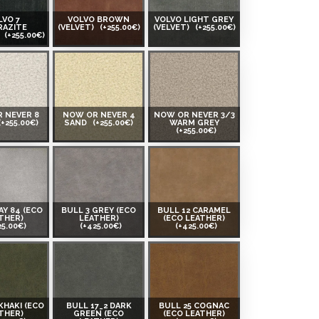
LVO 7
VOLVO BROWN
VOLVO LIGHT GREY
RAZITE
(VELVET)
(+255.00€)
(VELVET)
(+255.00€)
)
(+255.00€)
 NEVER 8
NOW OR NEVER 4
NOW OR NEVER 3/3
(+255.00€)
SAND
(+255.00€)
WARM GREY
(+255.00€)
AY 84 (ECO
BULL 3 GREY (ECO
BULL 12 CARAMEL
THER)
LEATHER)
(ECO LEATHER)
25.00€)
(+425.00€)
(+425.00€)
KHAKI (ECO
BULL 17_2 DARK
BULL 25 COGNAC
THER)
GREEN (ECO
(ECO LEATHER)