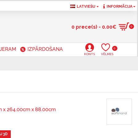
LATVIEŠU
INFORMĀCIJA
0 prece(s) - 0.00€
0
RJERAM
IZPĀRDOŠANA
0
KONTS
VĒLMES
 x 264.00cm x 88.00cm
U 3D