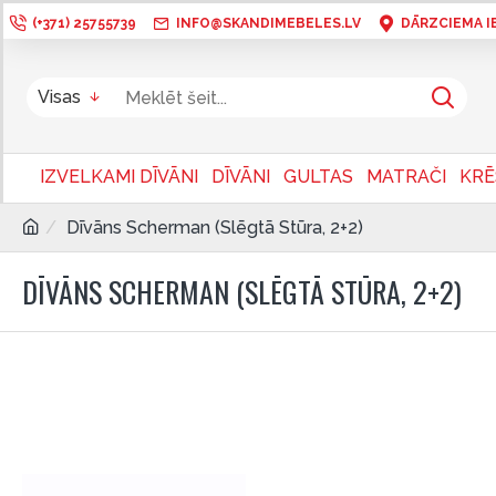
(+371) 25755739
INFO@SKANDIMEBELES.LV
DĀRZCIEMA IEL
Visas
IZVELKAMI DĪVĀNI
DĪVĀNI
GULTAS
MATRAČI
KRĒ
Dīvāns Scherman (Slēgtā Stūra, 2+2)
DĪVĀNS SCHERMAN (SLĒGTĀ STŪRA, 2+2)