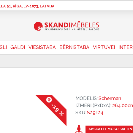
A 91, RĪGA, LV-1073, LATVIJA
SLI
GALDI
VIESISTABA
BĒRNISTABA
VIRTUVEI
INTE
MODELIS:
Scherman
-19 %
IZMĒRI (PxDxA):
264.00cm
SKU:
S29124
APSKATĪT MŪSU SALON