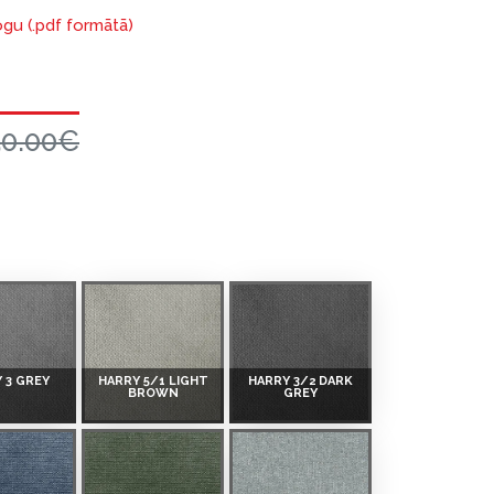
ogu (.pdf formātā)
50.00€
 3 GREY
HARRY 5/1 LIGHT
HARRY 3/2 DARK
BROWN
GREY