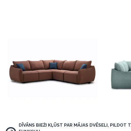
DĪVĀNS BIEŽI KĻŪST PAR MĀJAS DVĒSELI, PILDOT 