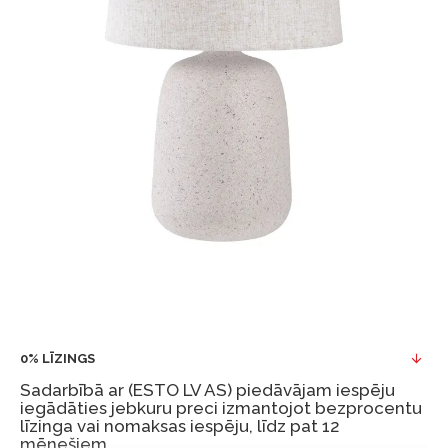
0% LĪZINGS
Sadarbībā ar (ESTO LV AS) piedāvājam iespēju
iegādāties jebkuru preci izmantojot bezprocentu
līzinga vai nomaksas iespēju, līdz pat 12
mēnešiem.