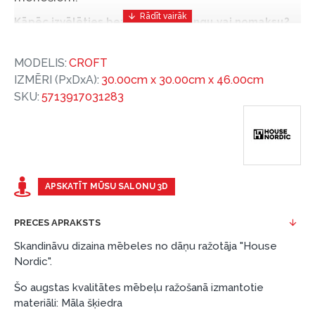
Kāpēc izvēlēties bezprocentu līzingu vai nomaksu?
Bezprocentu līzinga vai nomaksas iespēja ir ērts
MODELIS:
CROFT
un izdevīgs finansēšanas risinājums, lai iegādātos
IZMĒRI (PxDxA):
30.00cm x 30.00cm x 46.00cm
vajadzīgās preces tulīt, bet par tām norēķinoties
SKU:
5713917031283
vēlāk.
Ar ESTO iegūstiet bezprocentu līzinga vai nomaksas
priekšrocības bez pirmās iemaksas un ar nomaksas
termiņu līdz 12 mēnešiem.
Piemērs: Preces cena 300 €, termiņš: 12 mēneši,
APSKATĪT MŪSU SALONU 3D
pirmā iemaksa: 0 €, ikmēneša maksājums: 25 €,
kopējā pārmaksa: 0 €.
PRECES APRAKSTS
Līzingu un nomaksu varat noformēt arī apmeklējot mūsu
Skandināvu dizaina mēbeles no dāņu ražotāja "House
salonu Dārzciema ielā 91, Rīga, Latvija.
Nordic".
Dokumentu prasības:
Šo augstas kvalitātes mēbeļu ražošanā izmantotie
materiāli: Māla šķiedra
ESTO LV AS (Dokumentu noformēšanai