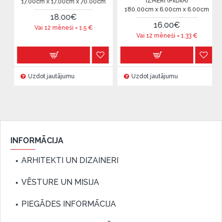
IZMĒRI (PxDxA)
cm x 17.00cm x 70.00cm
31.00cm x 
180.00cm x 6.00cm x 6.00cm
18.00€
16.00€
ai 12 mēneši =
1.5
€
Vai 12
Vai 12 mēneši =
1.33
€
ot jautājumu
Uzdot jautājumu
Uzdot ja
INFORMĀCIJA
ARHITEKTI UN DIZAINERI
VĒSTURE UN MISIJA
PIEGĀDES INFORMĀCIJA