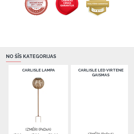
NO ŠĪS KATEGORIJAS
CARLISLE LAMPA
CARLISLE LED VIRTENE
CEPURU 
GAISMAS
IZMĒRI (PxDxA)
IZM