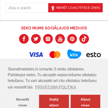
ABONĒT LOJALITĀTES E-ZIŅAS
SEKO MUMS SOCIĀLAJOS MEDIJOS
Skandimebeles.lv izmanto 3 veidu sīkdatnes.
Pārlūkojot vietni, Tu akceptē nepieciešamo sīkdatņu
lietošanu. Tu vari akceptēt arī citu sīkdatņu lietošanu
vai noraidīt tās.
PRIVĀTUMA POLITIKA
Noraidīt
Daļēji
Atļaut
visas
atļaut
visas