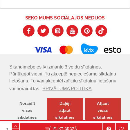
SEKO MUMS SOCIĀLAJOS MEDIJOS
Skandimebeles.lv izmanto 3 veidu sīkdatnes.
Pārlūkojot vietni, Tu akceptē nepieciešamo sīkdatņu
lietošanu. Tu vari akceptēt arī citu sīkdatņu lietošanu
vai noraidīt tās.
PRIVĀTUMA POLITIKA
Noraidīt
Daļēji
Atļaut
visas
atļaut
visas
sīkdatnes
sīkdatnes
sīkdatnes
© SKANDIMĒBELES.LV | Skandināvu dizaina mēbeļu salons.
IELIKT GROZĀ