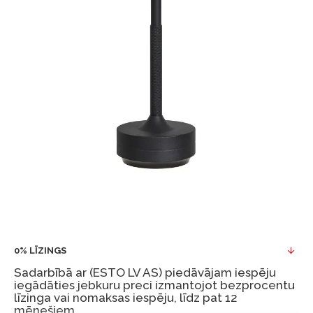
0% LĪZINGS
Sadarbībā ar (ESTO LV AS) piedāvājam iespēju
iegādāties jebkuru preci izmantojot bezprocentu
līzinga vai nomaksas iespēju, līdz pat 12
mēnešiem.