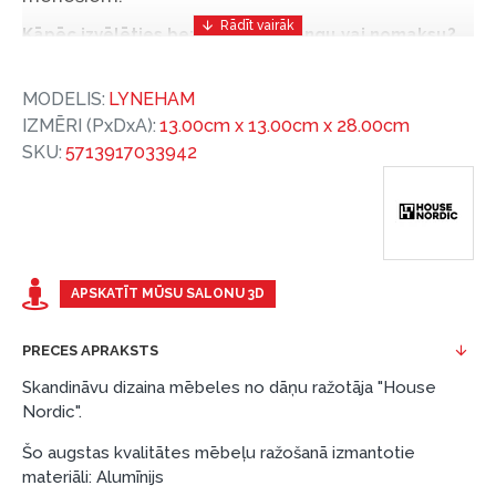
Kāpēc izvēlēties bezprocentu līzingu vai nomaksu?
Bezprocentu līzinga vai nomaksas iespēja ir ērts
MODELIS:
LYNEHAM
un izdevīgs finansēšanas risinājums, lai iegādātos
IZMĒRI (PxDxA):
13.00cm x 13.00cm x 28.00cm
vajadzīgās preces tulīt, bet par tām norēķinoties
SKU:
5713917033942
vēlāk.
Ar ESTO iegūstiet bezprocentu līzinga vai nomaksas
priekšrocības bez pirmās iemaksas un ar nomaksas
termiņu līdz 12 mēnešiem.
Piemērs: Preces cena 300 €, termiņš: 12 mēneši,
APSKATĪT MŪSU SALONU 3D
pirmā iemaksa: 0 €, ikmēneša maksājums: 25 €,
kopējā pārmaksa: 0 €.
PRECES APRAKSTS
Līzingu un nomaksu varat noformēt arī apmeklējot mūsu
Skandināvu dizaina mēbeles no dāņu ražotāja "House
salonu Dārzciema ielā 91, Rīga, Latvija.
Nordic".
Dokumentu prasības:
Šo augstas kvalitātes mēbeļu ražošanā izmantotie
materiāli: Alumīnijs
ESTO LV AS (Dokumentu noformēšanai