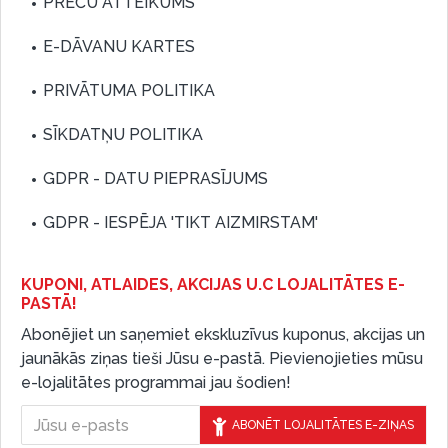
PREČU ATTEIKUMS
E-DĀVANU KARTES
PRIVĀTUMA POLITIKA
SĪKDATŅU POLITIKA
GDPR - DATU PIEPRASĪJUMS
GDPR - IESPĒJA 'TIKT AIZMIRSTAM'
KUPONI, ATLAIDES, AKCIJAS U.C LOJALITĀTES E-
PASTĀ!
Abonējiet un saņemiet ekskluzīvus kuponus, akcijas un
jaunākās ziņas tieši Jūsu e-pastā. Pievienojieties mūsu
e-lojalitātes programmai jau šodien!
ABONĒT LOJALITĀTES E-ZIŅAS