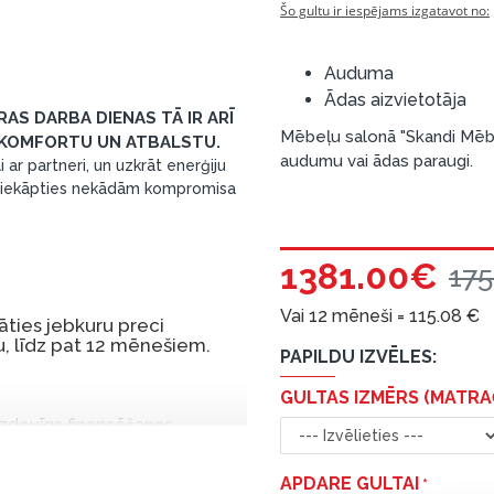
Šo gultu ir iespējams izgatavot no:
Auduma
Ādas aizvietotāja
RAS DARBA DIENAS TĀ IR ARĪ
Mēbeļu salonā "Skandi Mēbe
 KOMFORTU UN ATBALSTU.
audumu vai ādas paraugi.
i ar partneri, un uzkrāt enerģiju
u piekāpties nekādām kompromisa
1381.00€
17
Vai 12 mēneši =
115.08
€
ties jebkuru preci
, līdz pat 12 mēnešiem.
PAPILDU IZVĒLES:
GULTAS IZMĒRS (MATRAČ
 izdevīgs finansēšanas
 par tām norēķinoties vēlāk.
APDARE GULTAI
iekšrocības bez pirmās