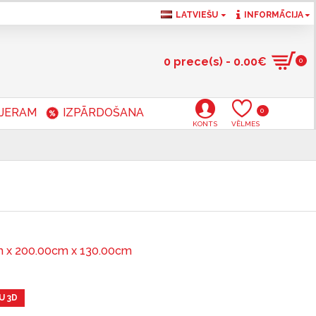
LATVIEŠU
INFORMĀCIJA
0 prece(s) - 0.00€
0
RJERAM
IZPĀRDOŠANA
0
KONTS
VĒLMES
 x 200.00cm x 130.00cm
U 3D