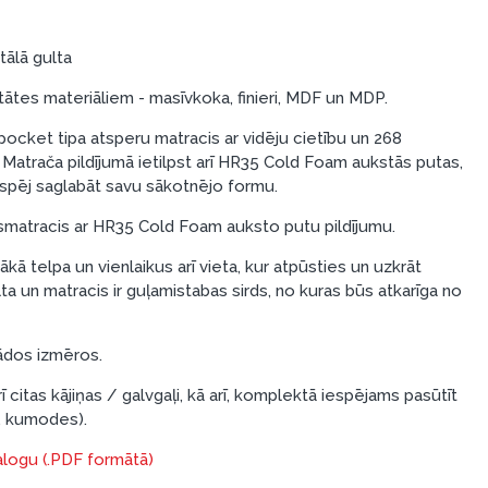
tālā gulta
tātes materiāliem - masīvkoka, finieri, MDF un MDP.
pocket tipa atsperu matracis ar vidēju cietību un 268
Matrača pildījumā ietilpst arī HR35 Cold Foam aukstās putas,
bi spēj saglabāt savu sākotnējo formu.
irsmatracis ar HR35 Cold Foam auksto putu pildījumu.
ākā telpa un vienlaikus arī vieta, kur atpūsties un uzkrāt
ta un matracis ir guļamistabas sirds, no kuras būs atkarīga no
žādos izmēros.
 citas kājiņas / galvgaļi, kā arī, komplektā iespējams pasūtīt
, kumodes).
talogu (.PDF formātā)