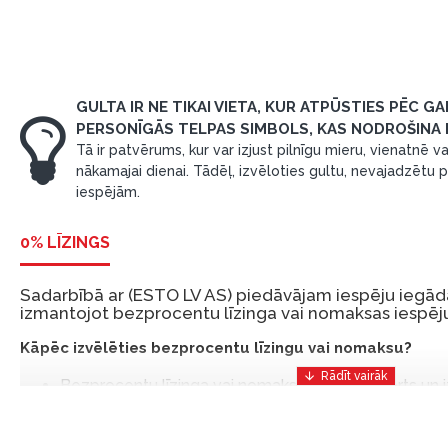
GULTA IR NE TIKAI VIETA, KUR ATPŪSTIES PĒC GA
PERSONĪGĀS TELPAS SIMBOLS, KAS NODROŠINA
Tā ir patvērums, kur var izjust pilnīgu mieru, vienatnē va
nākamajai dienai. Tādēļ, izvēloties gultu, nevajadzēt
iespējām.
0% LĪZINGS
Sadarbībā ar (ESTO LV AS) piedāvājam iespēju iegādā
izmantojot bezprocentu līzinga vai nomaksas iespēju
Kāpēc izvēlēties bezprocentu līzingu vai nomaksu?
Bezprocentu līzinga vai nomaksas iespēja ir ērts un
risinājums, lai iegādātos vajadzīgās preces tulīt, bet
Ar ESTO iegūstiet bezprocentu līzinga vai nomaksas pr