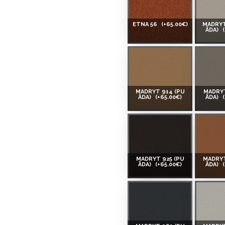
ETNA 56
(+65.00€)
MADRYT
ĀDA)
MADRYT 914 (PU
MADRYT
ĀDA)
(+65.00€)
ĀDA)
MADRYT 925 (PU
MADRYT
ĀDA)
(+65.00€)
ĀDA)