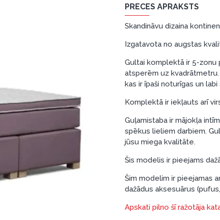
PRECES APRAKSTS
Skandināvu dizaina kontinen
Izgatavota no augstas kvali
Gultai komplektā ir 5-zonu 
atsperēm uz kvadrātmetru. 
kas ir īpaši noturīgas un la
Komplektā ir iekļauts arī v
Guļamistaba ir mājokļa intīm
spēkus lieliem darbiem. Gul
jūsu miega kvalitāte.
Šis modelis ir pieejams da
Šim modelim ir pieejamas arī
dažādus aksesuārus (pufus
Apskati pilno šī ražotāja ka