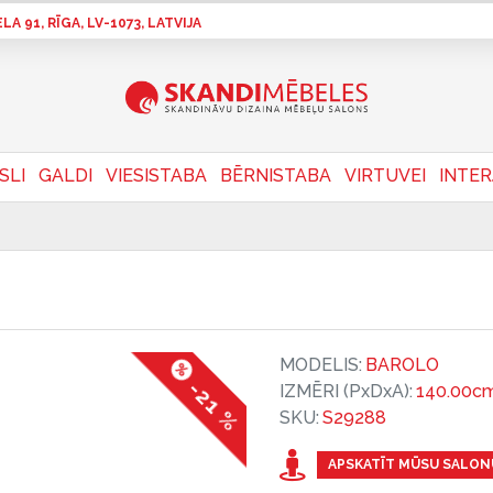
A 91, RĪGA, LV-1073, LATVIJA
SLI
GALDI
VIESISTABA
BĒRNISTABA
VIRTUVEI
INTE
MODELIS:
BAROLO
-21 %
IZMĒRI (PxDxA):
140.00cm
SKU:
S29288
APSKATĪT MŪSU SALON