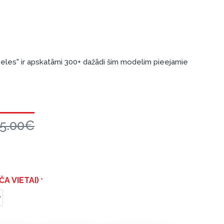
les" ir apskatāmi 300+ dažādi šim modelim pieejamie
55.00€
A VIETAI)