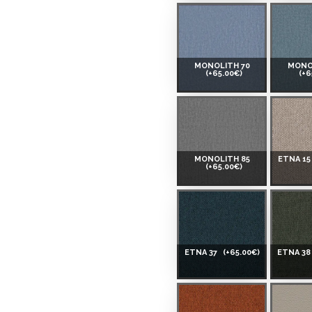
MONOLITH 70
MONO
(+65.00€)
(+6
MONOLITH 85
ETNA 1
(+65.00€)
ETNA 37
(+65.00€)
ETNA 3