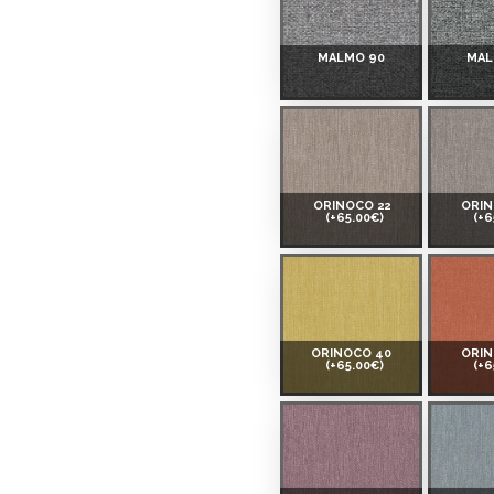
 izvērtējiet savas finansiālās
MALMO 90
MAL
ORINOCO 22
ORIN
(+65.00€)
(+6
ORINOCO 40
ORIN
(+65.00€)
(+6