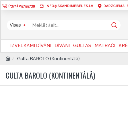
(+371) 25755739
INFO@SKANDIMEBELES.LV
DĀRZCIEMA IEL
Visas
IZVELKAMI DĪVĀNI
DĪVĀNI
GULTAS
MATRAČI
KRĒ
Gulta BAROLO (Kontinentālā)
GULTA BAROLO (KONTINENTĀLĀ)