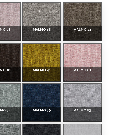
MO 08
MALMO 16
MALMO 23
MO 28
MALMO 41
MALMO 61
MO 72
MALMO 79
MALMO 83