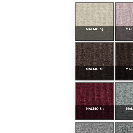
rmā iemaksa: 0 €, ikmēneša
MALMO 05
MAL
u Dārzciema ielā 91, Rīga,
 Smart-ID, eParaksts eID,
nk, Luminor, SEB vai
MALMO 26
MAL
 ir norādīta kredīta saņemšanas
MALMO 63
MAL
eču piegādes noteikumiem
,