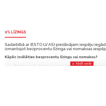
0% LĪZINGS
Sadarbībā ar (ESTO LV AS) piedāvājam iespēju iegādā
izmantojot bezprocentu līzinga vai nomaksas iespēju
Kāpēc izvēlēties bezprocentu līzingu vai nomaksu?
Bezprocentu līzinga vai nomaksas iespēja ir ērts un
risinājums, lai iegādātos vajadzīgās preces tulīt, bet
Ar ESTO iegūstiet bezprocentu līzinga vai nomaksas pr
iemaksas un ar nomaksas termiņu līdz 12 mēnešiem.
Piemērs: Preces cena 300 €, termiņš: 12 mēneši, pi
maksājums: 25 €, kopējā pārmaksa: 0 €.