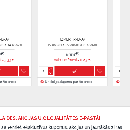
ZMĒRI (PxDxA)
IZMĒRI (PxDxA)
x 13.00cm x 12.00cm
20.00cm x 21.00cm x 21.00cm
23.99€
42.00€
12 mēneši =
1.99
€
Vai 12 mēneši =
3.5
€
ājumu par šo preci
Uzdot jautājumu par šo preci
LAIDES, AKCIJAS U.C LOJALITĀTES E-PASTĀ!
 saņemiet ekskluzīvus kuponus, akcijas un jaunākās ziņas