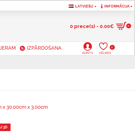
LATVIEŠU
INFORMĀCIJA
0 prece(s) - 0.00€
0
RJERAM
IZPĀRDOŠANA
0
KONTS
VĒLMES
 x 30.00cm x 3.00cm
U 3D