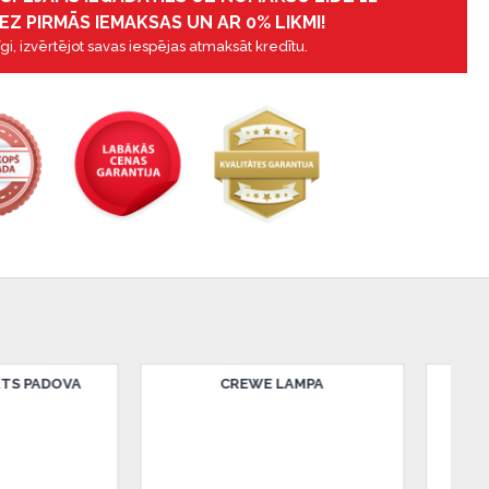
EZ PIRMĀS IEMAKSAS UN AR 0% LIKMI!
gi, izvērtējot savas iespējas atmaksāt kredītu.
RY LED LAMPA
DERRY LED LAMPA