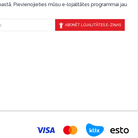
-pastā. Pievienojieties mūsu e-lojalitātes programmai jau
ABONĒT LOJALITĀTES E-ZIŅAS