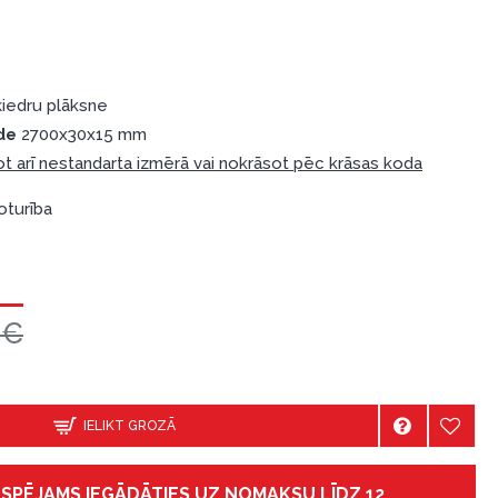
iedru plāksne
de
2700x30x15 mm
t arī nestandarta izmērā vai nokrāsot pēc krāsas koda
oturība
0€
IELIKT GROZĀ
IESPĒJAMS IEGĀDĀTIES UZ NOMAKSU LĪDZ 12