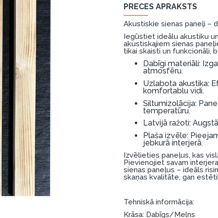
PRECES APRAKSTS
Akustiskie sienas paneļi – 
Iegūstiet ideālu akustiku u
akustiskajiem sienas paneļie
tikai skaisti un funkcionāli, b
Dabīgi materiāli: Izg
atmosfēru.
Uzlabota akustika: Ef
komfortablu vidi.
Siltumizolācija: Pane
temperatūru.
Latvijā ražoti: Augst
Plaša izvēle: Pieejami
jebkurā interjerā.
Izvēlieties paneļus, kas vis
Pievienojiet savam interjer
sienas paneļus – ideāls risi
skaņas kvalitāte, gan estēti
Tehniskā informācija:
Krāsa: Dabīgs/Melns