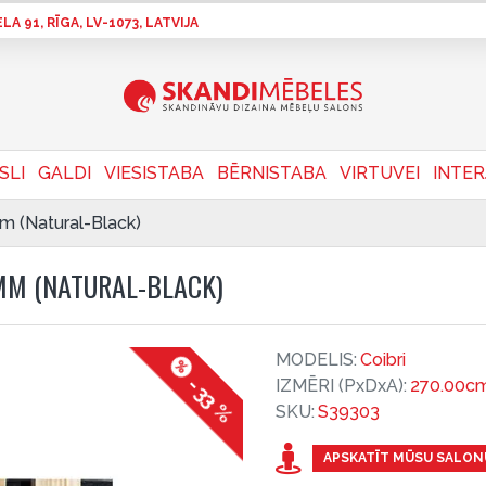
A 91, RĪGA, LV-1073, LATVIJA
SLI
GALDI
VIESISTABA
BĒRNISTABA
VIRTUVEI
INTE
m (Natural-Black)
MM (NATURAL-BLACK)
MODELIS:
Coibri
-33 %
IZMĒRI (PxDxA):
270.00cm
SKU:
S39303
APSKATĪT MŪSU SALON