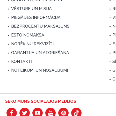
VĒSTURE UN MISIJA
R
PIEGĀDES INFORMĀCIJA
V
BEZPROCENTU MAKSĀJUMS
N
ESTO NOMAKSA
P
NORĒĶINU REKVIZĪTI
E
GARANTIJA UN ATGRIEŠANA
P
KONTAKTI
S
NOTEIKUMI UN NOSACĪJUMI
G
G
SEKO MUMS SOCIĀLAJOS MEDIJOS