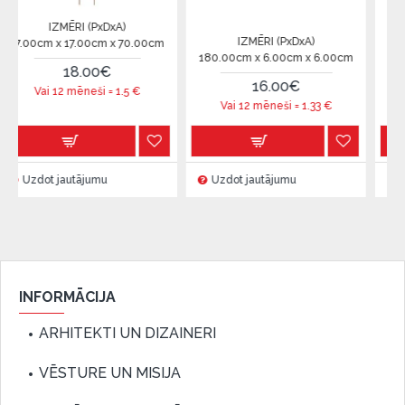
ĒRI (PxDxA)
IZMĒRI (
IZMĒRI (PxDxA)
17.00cm x 70.00cm
31.00cm x 78.0
180.00cm x 6.00cm x 6.00cm
18.00€
90.
16.00€
 mēneši =
1.5
€
Vai 12 mēne
Vai 12 mēneši =
1.33
€
utājumu
Uzdot jautājumu
Uzdot jautāj
INFORMĀCIJA
ARHITEKTI UN DIZAINERI
VĒSTURE UN MISIJA