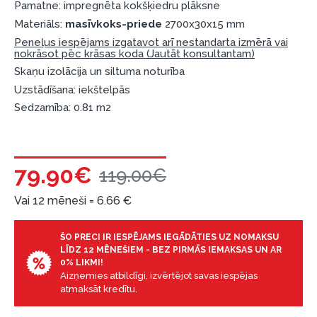
Pamatne: impregnēta kokšķiedru plāksne
Materiāls:
masīvkoks-priede
2700x30x15 mm
Peneļus iespējams izgatavot arī nestandarta izmērā vai
nokrāsot pēc krāsas koda (Jautāt konsultantam)
Skaņu izolācija un siltuma noturība
Uzstādīšana: iekštelpās
Sedzamība: 0.81 m2
79.90€
119.00€
Vai 12 mēneši =
6.66
€
ŠO PRECI IR IESPĒJAMS IEGĀDĀTIES UZ NOMAKSU
LĪDZ 12 MĒNEŠIEM - BEZ PIRMĀS IEMAKSAS UN AR
0% LIKMI!
Aizņemies atbildīgi, izvērtējot savas iespējas
atmaksāt kredītu.