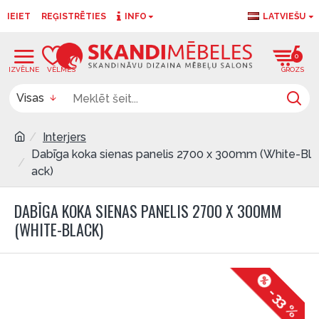
IEIET
REĢISTRĒTIES
INFO
LATVIEŠU
0
0
Visas
Interjers
Dabīga koka sienas panelis 2700 x 300mm (White-Bl
ack)
DABĪGA KOKA SIENAS PANELIS 2700 X 300MM
(WHITE-BLACK)
-33 %