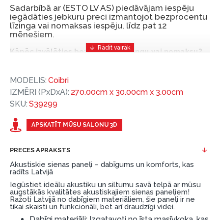
Sadarbībā ar (ESTO LV AS) piedāvājam iespēju
iegādāties jebkuru preci izmantojot bezprocentu
līzinga vai nomaksas iespēju, līdz pat 12
mēnešiem.
Kāpēc izvēlēties bezprocentu līzingu vai nomaksu?
Bezprocentu līzinga vai nomaksas iespēja ir ērts
MODELIS:
Coibri
un izdevīgs finansēšanas risinājums, lai iegādātos
IZMĒRI (PxDxA):
270.00cm x 30.00cm x 3.00cm
vajadzīgās preces tulīt, bet par tām norēķinoties
SKU:
S39299
vēlāk.
Ar ESTO iegūstiet bezprocentu līzinga vai nomaksas
APSKATĪT MŪSU SALONU 3D
priekšrocības bez pirmās iemaksas un ar nomaksas
termiņu līdz 12 mēnešiem.
PRECES APRAKSTS
Piemērs: Preces cena 300 €, termiņš: 12 mēneši,
Akustiskie sienas paneļi – dabīgums un komforts, kas
radīts Latvijā
pirmā iemaksa: 0 €, ikmēneša maksājums: 25 €,
Iegūstiet ideālu akustiku un siltumu savā telpā ar mūsu
kopējā pārmaksa: 0 €.
augstākās kvalitātes akustiskajiem sienas paneļiem!
Ražoti Latvijā no dabīgiem materiāliem, šie paneļi ir ne
Līzingu un nomaksu varat noformēt arī apmeklējot mūsu
tikai skaisti un funkcionāli, bet arī draudzīgi videi.
salonu Dārzciema ielā 91, Rīga, Latvija.
Dabīgi materiāli: Izgatavoti no īsta masīvkoka, kas