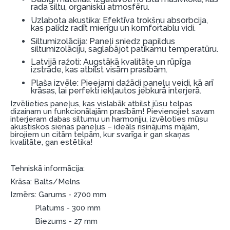
rada siltu, organisku atmosfēru.
Dokumentu prasības:
Uzlabota akustika: Efektīva trokšņu absorbcija,
kas palīdz radīt mierīgu un komfortablu vidi.
ESTO LV AS (Dokumentu noformēšanai
Siltumizolācija: Paneļi sniedz papildus
nepieciešams Smart-ID, eParaksts eID, eParaksts
siltumizolāciju, saglabājot patīkamu temperatūru.
eID mobile, ESTO konts vai banka Swedbank,
Latvijā ražoti: Augstākā kvalitāte un rūpīga
Luminor, SEB vai Citadele).
izstrāde, kas atbilst visām prasībām.
Plaša izvēle: Pieejami dažādi paneļu veidi, kā arī
Līguma nosacījumi:
krāsas, lai perfekti iekļautos jebkurā interjerā.
Izvēlieties paneļus, kas vislabāk atbilst jūsu telpas
Līzinga līgumu drīkst parakstīt tikai tā persona,
dizainam un funkcionālajām prasībām! Pievienojiet savam
kura ir norādīta kredīta saņemšanas līgumā.
interjeram dabas siltumu un harmoniju, izvēloties mūsu
akustiskos sienas paneļus – ideāls risinājums mājām,
Papildu informācija:
birojiem un citām telpām, kur svarīga ir gan skaņas
kvalitāte, gan estētika!
Pirms kredīta noformēšanas, lūdzam iepazīties ar
preču piegādes noteikumiem
, kā arī
Tehniskā informācija:
garantijas un atgriesanas noteikumiem
.
Krāsa: Balts/Melns
Finansiālā atbildība:
Izmērs: Garums - 2700 mm
Aicinām aizņemties atbildīgi! Pirms aizņemties,
Platums - 300 mm
lūdzu, izvērtējiet savas finansiālās iespējas.
Biezums - 27 mm