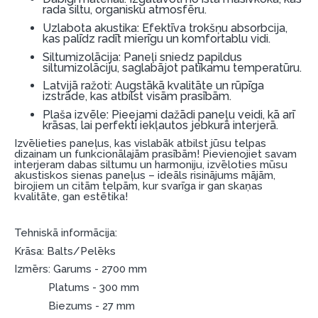
rada siltu, organisku atmosfēru.
Dokumentu prasības:
Uzlabota akustika: Efektīva trokšņu absorbcija,
kas palīdz radīt mierīgu un komfortablu vidi.
ESTO LV AS (Dokumentu noformēšanai
Siltumizolācija: Paneļi sniedz papildus
nepieciešams Smart-ID, eParaksts eID, eParaksts
siltumizolāciju, saglabājot patīkamu temperatūru.
eID mobile, ESTO konts vai banka Swedbank,
Latvijā ražoti: Augstākā kvalitāte un rūpīga
Luminor, SEB vai Citadele).
izstrāde, kas atbilst visām prasībām.
Plaša izvēle: Pieejami dažādi paneļu veidi, kā arī
Līguma nosacījumi:
krāsas, lai perfekti iekļautos jebkurā interjerā.
Izvēlieties paneļus, kas vislabāk atbilst jūsu telpas
Līzinga līgumu drīkst parakstīt tikai tā persona,
dizainam un funkcionālajām prasībām! Pievienojiet savam
kura ir norādīta kredīta saņemšanas līgumā.
interjeram dabas siltumu un harmoniju, izvēloties mūsu
akustiskos sienas paneļus – ideāls risinājums mājām,
Papildu informācija:
birojiem un citām telpām, kur svarīga ir gan skaņas
kvalitāte, gan estētika!
Pirms kredīta noformēšanas, lūdzam iepazīties ar
preču piegādes noteikumiem
, kā arī
Tehniskā informācija:
garantijas un atgriesanas noteikumiem
.
Krāsa: Balts/Pelēks
Finansiālā atbildība:
Izmērs: Garums - 2700 mm
Aicinām aizņemties atbildīgi! Pirms aizņemties,
Platums - 300 mm
lūdzu, izvērtējiet savas finansiālās iespējas.
Biezums - 27 mm