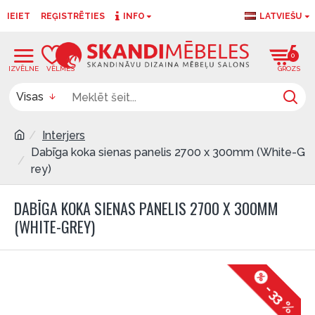
IEIET
REĢISTRĒTIES
INFO
LATVIEŠU
0
0
Visas
Interjers
Dabīga koka sienas panelis 2700 x 300mm (White-G
rey)
DABĪGA KOKA SIENAS PANELIS 2700 X 300MM
(WHITE-GREY)
-33 %