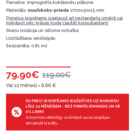
Pamatne: impregnēta kokšķiedru plāksne
Materiāls:
masīvkoks-priede
2700x30x15 mm
Peneļus iespējams izgatavot arī nestandarta izmērā vai
nokrāsot pēc krāsas koda (Jautāt konsultantam)
Skaņu izolācija un siltuma noturība
Uzstādīšana: iekštelpās
Sedzamība: 0.81 m2
79.90€
119.00€
Vai 12 mēneši =
6.66
€
ŠO PRECI IR IESPĒJAMS IEGĀDĀTIES UZ NOMAKSU
LĪDZ 12 MĒNEŠIEM - BEZ PIRMĀS IEMAKSAS UN AR
0% LIKMI!
Aizņemies atbildīgi, izvērtējot savas iespējas
atmaksāt kredītu.