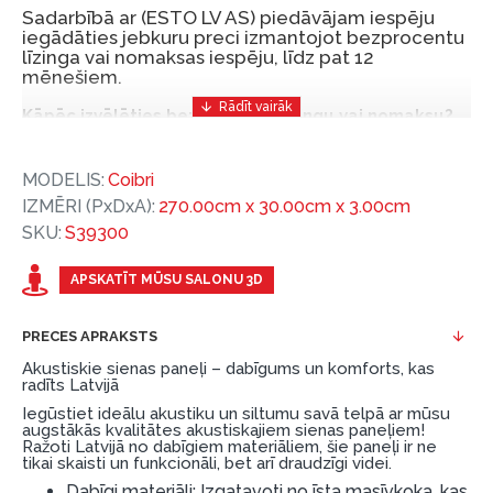
Sadarbībā ar (ESTO LV AS) piedāvājam iespēju
iegādāties jebkuru preci izmantojot bezprocentu
līzinga vai nomaksas iespēju, līdz pat 12
mēnešiem.
Kāpēc izvēlēties bezprocentu līzingu vai nomaksu?
Bezprocentu līzinga vai nomaksas iespēja ir ērts
MODELIS:
Coibri
un izdevīgs finansēšanas risinājums, lai iegādātos
IZMĒRI (PxDxA):
270.00cm x 30.00cm x 3.00cm
vajadzīgās preces tulīt, bet par tām norēķinoties
SKU:
S39300
vēlāk.
Ar ESTO iegūstiet bezprocentu līzinga vai nomaksas
APSKATĪT MŪSU SALONU 3D
priekšrocības bez pirmās iemaksas un ar nomaksas
termiņu līdz 12 mēnešiem.
PRECES APRAKSTS
Piemērs: Preces cena 300 €, termiņš: 12 mēneši,
Akustiskie sienas paneļi – dabīgums un komforts, kas
radīts Latvijā
pirmā iemaksa: 0 €, ikmēneša maksājums: 25 €,
Iegūstiet ideālu akustiku un siltumu savā telpā ar mūsu
kopējā pārmaksa: 0 €.
augstākās kvalitātes akustiskajiem sienas paneļiem!
Ražoti Latvijā no dabīgiem materiāliem, šie paneļi ir ne
Līzingu un nomaksu varat noformēt arī apmeklējot mūsu
tikai skaisti un funkcionāli, bet arī draudzīgi videi.
salonu Dārzciema ielā 91, Rīga, Latvija.
Dabīgi materiāli: Izgatavoti no īsta masīvkoka, kas