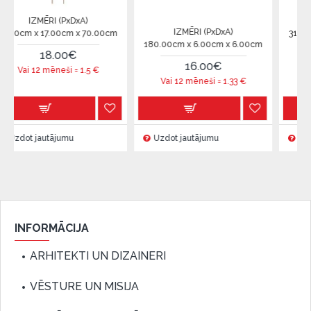
RI (PxDxA)
IZMĒRI (P
IZMĒRI (PxDxA)
7.00cm x 70.00cm
31.00cm x 78.00c
180.00cm x 6.00cm x 6.00cm
8.00€
90.0
16.00€
mēneši =
1.5
€
Vai 12 mēneš
Vai 12 mēneši =
1.33
€
tājumu
Uzdot jautājumu
Uzdot jautājum
INFORMĀCIJA
ARHITEKTI UN DIZAINERI
VĒSTURE UN MISIJA