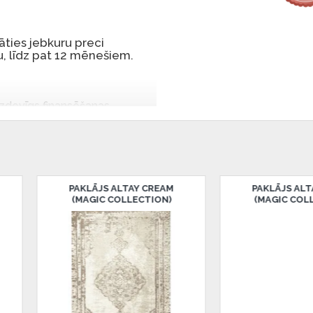
ties jebkuru preci
, līdz pat 12 mēnešiem.
 izdevīgs finansēšanas
 par tām norēķinoties vēlāk.
iekšrocības bez pirmās
rmā iemaksa: 0 €, ikmēneša
PAKLĀJS ALTO BLUE
PAKLĀJS ALTO G
(ART DECO COLLECTION)
(ART DECO COLLEC
u Dārzciema ielā 91, Rīga,
 Smart-ID, eParaksts eID,
nk, Luminor, SEB vai