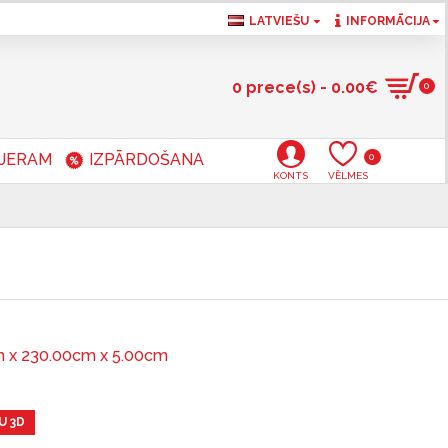
LATVIEŠU
INFORMĀCIJA
0 prece(s) - 0.00€
0
RJERAM
IZPĀRDOŠANA
0
KONTS
VĒLMES
 x 230.00cm x 5.00cm
U 3D