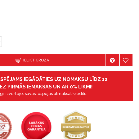
IELIKT GROZĀ
IESPĒJAMS IEGĀDĀTIES UZ NOMAKSU LĪDZ 12
EZ PIRMĀS IEMAKSAS UN AR 0% LIKMI!
gi, izvērtējot savas iespējas atmaksāt kredītu.