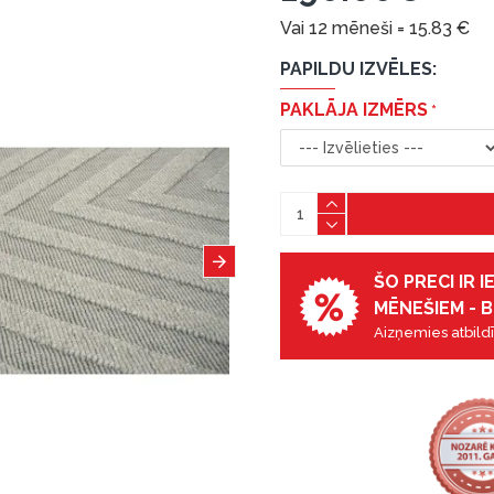
Vai 12 mēneši =
15.83
€
PAPILDU IZVĒLES:
PAKLĀJA IZMĒRS
ŠO PRECI IR 
MĒNEŠIEM - B
Aizņemies atbildī