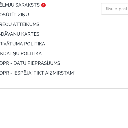
ĒLMJU SARAKSTS
0
OSŪTĪT ZIŅU
REČU ATTEIKUMS
-DĀVANU KARTES
RIVĀTUMA POLITIKA
ĪKDATŅU POLITIKA
DPR - DATU PIEPRASĪJUMS
DPR - IESPĒJA 'TIKT AIZMIRSTAM'