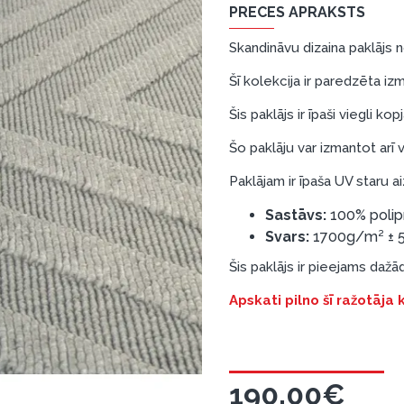
PRECES APRAKSTS
Skandināvu dizaina paklājs
Šī kolekcija ir paredzēta iz
Šis paklājs ir īpaši viegli ko
Šo paklāju var izmantot arī 
Paklājam ir īpaša UV staru a
Sastāvs:
100% polip
Svars:
1700g/m² ± 
Šis paklājs ir pieejams daž
Apskati pilno šī ražotāja
190.00€