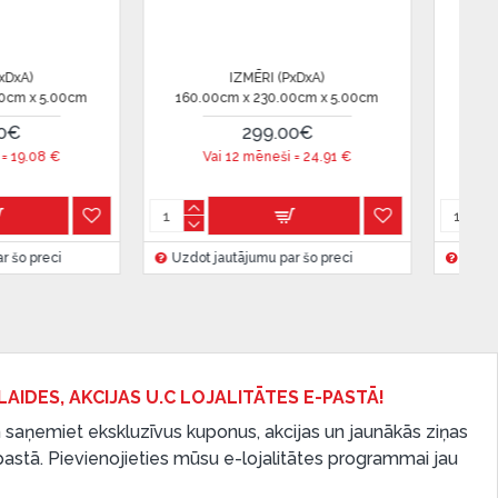
IZMĒRI (PxDxA)
IZ
 5.00cm
160.00cm x 230.00cm x 5.00cm
160.00cm x
165.00€
1
€
Vai 12 mēneši =
13.75
€
Vai 12
reci
Uzdot jautājumu par šo preci
Uzdot jautā
LAIDES, AKCIJAS U.C LOJALITĀTES E-PASTĀ!
 saņemiet ekskluzīvus kuponus, akcijas un jaunākās ziņas
-pastā. Pievienojieties mūsu e-lojalitātes programmai jau