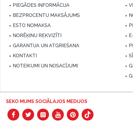
PIEGĀDES INFORMĀCIJA
V
BEZPROCENTU MAKSĀJUMS
N
ESTO NOMAKSA
P
NORĒĶINU REKVIZĪTI
E
GARANTIJA UN ATGRIEŠANA
P
KONTAKTI
S
NOTEIKUMI UN NOSACĪJUMI
G
G
SEKO MUMS SOCIĀLAJOS MEDIJOS