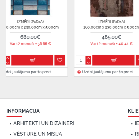
Citadele).
Līguma nosacījumi:
IZMĒRI (PxDxA)
IZMĒRI (PxDxA)
00cm x 230.00cm x 5.00cm
160.00cm x 230.00cm x 5.00cm
Līzinga līgumu drīkst parakstīt tikai tā persona, kura
līgumā.
229.00€
229.00€
ai 12 mēneši =
19.08
€
Vai 12 mēneši =
19.08
€
Papildu informācija:
Pirms kredīta noformēšanas, lūdzam iepazīties ar
pr
kā arī
garantijas un atgriesanas noteikumiem
.
 jautājumu par šo preci
Uzdot jautājumu par šo preci
Finansiālā atbildība:
Aicinām aizņemties atbildīgi! Pirms aizņemties, lūdzu,
iespējas.
INFORMĀCIJA
KLI
ARHITEKTI UN DIZAINERI
I
VĒSTURE UN MISIJA
R