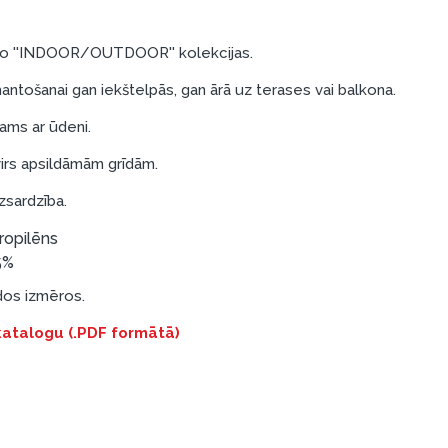
 no ''INDOOR/OUTDOOR'' kolekcijas.
mantošanai gan iekštelpās, gan ārā uz terases vai balkona.
pjams ar ūdeni.
virs apsildāmām grīdām.
izsardzība.
ropilēns
5%
ādos izmēros.
 katalogu (.PDF formātā)