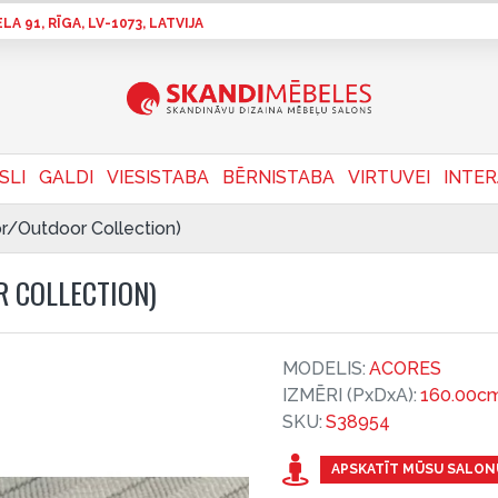
A 91, RĪGA, LV-1073, LATVIJA
SLI
GALDI
VIESISTABA
BĒRNISTABA
VIRTUVEI
INTE
r/Outdoor Collection)
R COLLECTION)
MODELIS:
ACORES
IZMĒRI (PxDxA):
160.00cm
SKU:
S38954
APSKATĪT MŪSU SALON