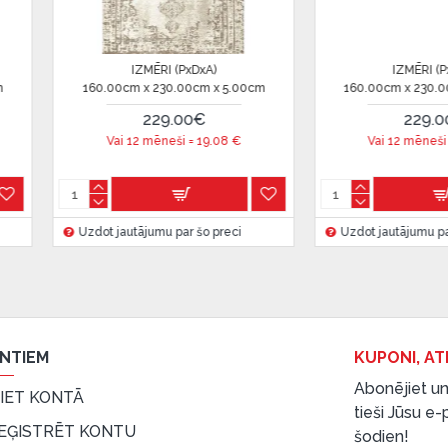
IZMĒRI (PxDxA)
IZMĒRI (PxDxA)
160.00cm x 230.00cm x 5.00cm
160.00cm x 230.00cm x
 ir norādīta kredīta saņemšanas
299.00€
299.00€
Vai 12 mēneši =
24.91
€
Vai 12 mēneši =
24.9
eču piegādes noteikumiem
,
Uzdot jautājumu par šo preci
Uzdot jautājumu par šo p
 izvērtējiet savas finansiālās
ENTIEM
KUPONI, AT
Abonējiet un
EIET KONTĀ
tieši Jūsu e
EĢISTRĒT KONTU
šodien!