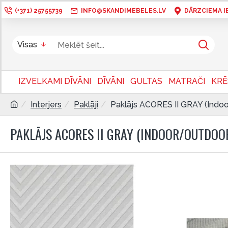
(+371) 25755739
INFO@SKANDIMEBELES.LV
DĀRZCIEMA IEL
Visas
IZVELKAMI DĪVĀNI
DĪVĀNI
GULTAS
MATRAČI
KRĒ
Interjers
Paklāji
Paklājs ACORES II GRAY (Indoo
PAKLĀJS ACORES II GRAY (INDOOR/OUTDOO