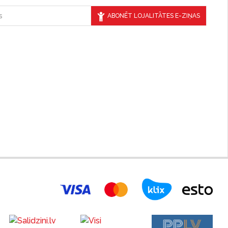
ABONĒT LOJALITĀTES E-ZIŅAS