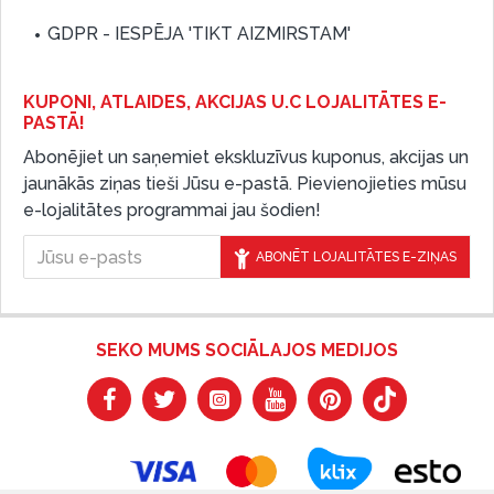
GDPR - IESPĒJA 'TIKT AIZMIRSTAM'
KUPONI, ATLAIDES, AKCIJAS U.C LOJALITĀTES E-
PASTĀ!
Abonējiet un saņemiet ekskluzīvus kuponus, akcijas un
jaunākās ziņas tieši Jūsu e-pastā. Pievienojieties mūsu
e-lojalitātes programmai jau šodien!
ABONĒT LOJALITĀTES E-ZIŅAS
SEKO MUMS SOCIĀLAJOS MEDIJOS