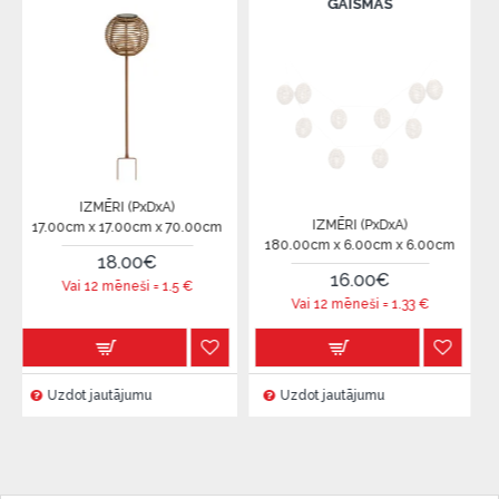
GAISMAS
IZMĒRI (PxDxA)
IZMĒ
IZMĒRI (PxDxA)
m x 17.00cm x 70.00cm
31.00cm x 
180.00cm x 6.00cm x 6.00cm
18.00€
9
16.00€
i 12 mēneši =
1.5
€
Vai 12
Vai 12 mēneši =
1.33
€
t jautājumu
Uzdot jautājumu
Uzdot ja