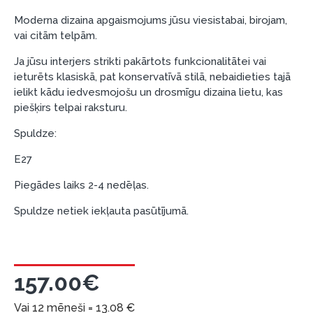
Piemērs: Preces cena 300 €, termiņš: 12 mēneši,
Moderna dizaina apgaismojums jūsu viesistabai, birojam,
pirmā iemaksa: 0 €, ikmēneša maksājums: 25 €,
vai citām telpām.
kopējā pārmaksa: 0 €.
Līzingu un nomaksu varat noformēt arī apmeklējot mūsu
Ja jūsu interjers strikti pakārtots funkcionalitātei vai
salonu Dārzciema ielā 91, Rīga, Latvija.
ieturēts klasiskā, pat konservatīvā stilā, nebaidieties tajā
ielikt kādu iedvesmojošu un drosmīgu dizaina lietu, kas
Dokumentu prasības:
piešķirs telpai raksturu.
ESTO LV AS (Dokumentu noformēšanai
Spuldze:
nepieciešams Smart-ID, eParaksts eID, eParaksts
E27
eID mobile, ESTO konts vai banka Swedbank,
Luminor, SEB vai Citadele).
Piegādes laiks 2-4 nedēļas.
Līguma nosacījumi:
Spuldze netiek iekļauta pasūtījumā.
Līzinga līgumu drīkst parakstīt tikai tā persona,
kura ir norādīta kredīta saņemšanas līgumā.
Papildu informācija:
157.00€
Pirms kredīta noformēšanas, lūdzam iepazīties ar
Vai 12 mēneši =
13.08
€
preču piegādes noteikumiem
, kā arī