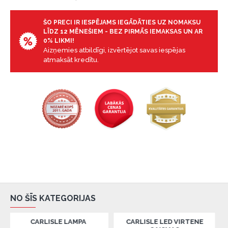
garantijas un atgriesanas noteikumiem
.
ŠO PRECI IR IESPĒJAMS IEGĀDĀTIES UZ NOMAKSU
Finansiālā atbildība:
LĪDZ 12 MĒNEŠIEM - BEZ PIRMĀS IEMAKSAS UN AR
Aicinām aizņemties atbildīgi! Pirms aizņemties,
0% LIKMI!
Aizņemies atbildīgi, izvērtējot savas iespējas
lūdzu, izvērtējiet savas finansiālās iespējas.
atmaksāt kredītu.
NO ŠĪS KATEGORIJAS
ARLISLE LAMPA
CARLISLE LED VIRTENE
CEPURU P