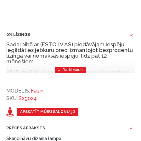
0% LĪZINGS
Sadarbībā ar (ESTO LV AS) piedāvājam iespēju
iegādāties jebkuru preci izmantojot bezprocentu
līzinga vai nomaksas iespēju, līdz pat 12
mēnešiem.
Kāpēc izvēlēties bezprocentu līzingu vai nomaksu?
Bezprocentu līzinga vai nomaksas iespēja ir ērts
MODELIS:
Falun
un izdevīgs finansēšanas risinājums, lai iegādātos
SKU:
S29024
vajadzīgās preces tulīt, bet par tām norēķinoties
vēlāk.
APSKATĪT MŪSU SALONU 3D
Ar ESTO iegūstiet bezprocentu līzinga vai nomaksas
priekšrocības bez pirmās iemaksas un ar nomaksas
PRECES APRAKSTS
termiņu līdz 12 mēnešiem.
Skandināvu dizaina lampa.