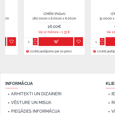
Citadele).
Līguma nosacījumi:
IZMĒRI (PxDxA)
IZMĒRI (PxD
15.00cm x 45.00cm x 25.00cm
78.00cm x 32.00cm
Līzinga līgumu drīkst parakstīt tikai tā persona, kura
25.00€
40.00
līgumā.
Vai 12 mēneši =
2.08
€
Vai 12 mēneši 
Papildu informācija:
Pirms kredīta noformēšanas, lūdzam iepazīties ar
pr
Uzdot jautājumu par šo preci
Uzdot jautājumu par 
kā arī
garantijas un atgriesanas noteikumiem
.
Finansiālā atbildība:
Aicinām aizņemties atbildīgi! Pirms aizņemties, lūdzu,
iespējas.
INFORMĀCIJA
KLI
ARHITEKTI UN DIZAINERI
I
VĒSTURE UN MISIJA
R
PIEGĀDES INFORMĀCIJA
V