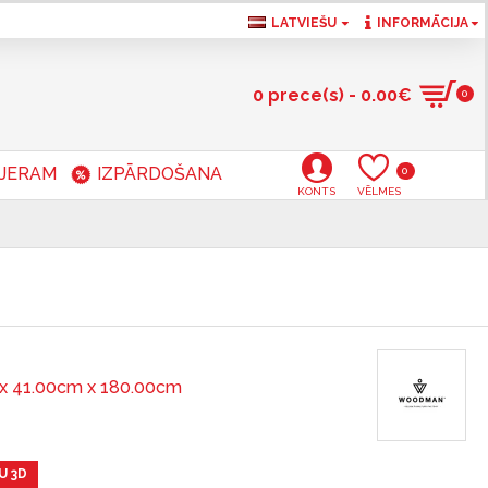
LATVIEŠU
INFORMĀCIJA
0 prece(s) - 0.00€
0
RJERAM
IZPĀRDOŠANA
0
KONTS
VĒLMES
x 41.00cm x 180.00cm
U 3D