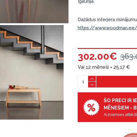
Igaunijā.
Dažādus interjera risinājumus
https://www.woodman.ee/e
302.00€
363
Vai 12 mēneši =
25.17
€
ŠO PRECI IR 
MĒNEŠIEM - B
Aizņemies atbildī