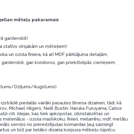
ellan mēteļu pakaramais
avā garderobē!
ka statīvs virsjakām un mēteļiem!
ka un ozola finiera, kā arī MDF pārklājuma detaļām;
 garderobē, gan koridoros, gan priekštelpās ciemiņiem;
(Platums/Dziļums/Augstums)
strādē piedalās vairāki pasaules līmeņa dizaineri, tādi, kā
rov, Michael Hilgers, Neill Bustin, Haruka Furuyama, Carlos
zi citi. Idejas, kas tiek apkopotas, izkristalizētas un
s materiālus - ozola masīvkoku, finieri, melamīnu, mdf, metālu
onāls serviss no pieredzējušas komandas ļauj sasniegt
rtus un būt par lielāko dizaina korpusa mēbeļu rūpnīcu