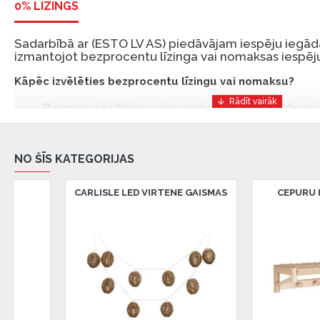
0% LĪZINGS
Sadarbībā ar (ESTO LV AS) piedāvājam iespēju iegādā
izmantojot bezprocentu līzinga vai nomaksas iespēju
Kāpēc izvēlēties bezprocentu līzingu vai nomaksu?
Bezprocentu līzinga vai nomaksas iespēja ir ērts un
risinājums, lai iegādātos vajadzīgās preces tulīt, bet
Ar ESTO iegūstiet bezprocentu līzinga vai nomaksas pr
NO ŠĪS KATEGORIJAS
iemaksas un ar nomaksas termiņu līdz 12 mēnešiem.
Piemērs: Preces cena 300 €, termiņš: 12 mēneši, pi
CEPURU PLAUKTS FEIRA
CEPURU PLAUKT
maksājums: 25 €, kopējā pārmaksa: 0 €.
Līzingu un nomaksu varat noformēt arī apmeklējot mūsu salon
Latvija.
Dokumentu prasības:
ESTO LV AS (Dokumentu noformēšanai nepieciešams
eParaksts eID mobile, ESTO konts vai banka Swedba