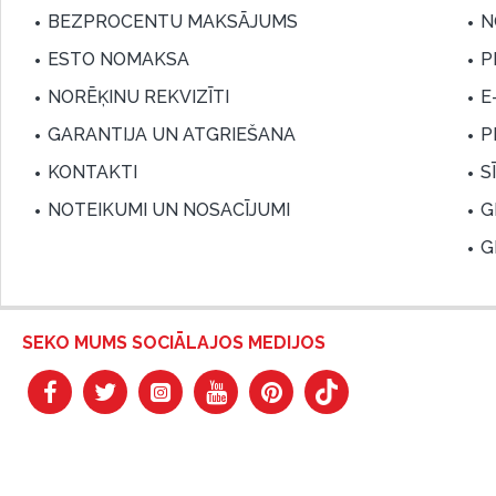
BEZPROCENTU MAKSĀJUMS
N
ESTO NOMAKSA
P
NORĒĶINU REKVIZĪTI
E
GARANTIJA UN ATGRIEŠANA
P
KONTAKTI
S
NOTEIKUMI UN NOSACĪJUMI
G
G
SEKO MUMS SOCIĀLAJOS MEDIJOS