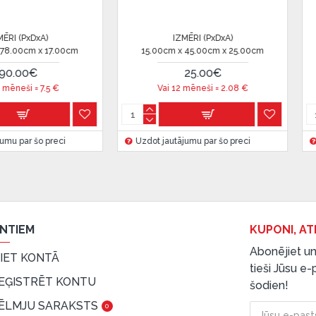
xA)
IZMĒRI (PxDxA)
 x 34.00cm
15.00cm x 15.00cm x 15.00cm
13.00
 ir norādīta kredīta saņemšanas
€
9.99€
=
3.33
€
Vai 12 mēneši =
0.83
€
Va
eču piegādes noteikumiem
,
šo preci
Uzdot jautājumu par šo preci
Uzdot j
 izvērtējiet savas finansiālās
ENTIEM
KUPONI, AT
Abonējiet un
EIET KONTĀ
tieši Jūsu e
EĢISTRĒT KONTU
šodien!
ĒLMJU SARAKSTS
0