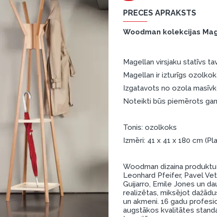
PRECES APRAKSTS
Woodman kolekcijas Mag
Magellan virsjaku statīvs t
Magellan ir izturīgs ozolko
Izgatavots no ozola masīvko
Noteikti būs piemērots gan
Tonis: ozolkoks
Izmēri: 41 x 41 x 180 cm 
Woodman dizaina produktu iz
Leonhard Pfeifer, Pavel Vet
Guijarro, Emile Jones un daud
realizētas, miksējot dažādu
un akmeni. 16 gadu profesi
augstākos kvalitātes standa