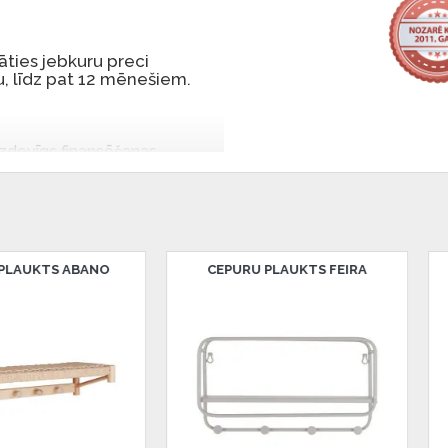
ties jebkuru preci
, līdz pat 12 mēnešiem.
 izdevīgs finansēšanas
 par tām norēķinoties vēlāk.
iekšrocības bez pirmās
rmā iemaksa: 0 €, ikmēneša
S PADOVA
CREWE LAMPA
D
u Dārzciema ielā 91, Rīga,
 Smart-ID, eParaksts eID,
nk, Luminor, SEB vai