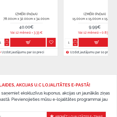
IZMĒRI (PxDxA)
IZMĒRI (PxDxA)
cm x 13.00cm x 12.00cm
20.00cm x 21.00cm x 21.00cm
23.99€
42.00€
i 12 mēneši =
1.99
€
Vai 12 mēneši =
3.5
€
autājumu par šo preci
Uzdot jautājumu par šo preci
LAIDES, AKCIJAS U.C LOJALITĀTES E-PASTĀ!
 saņemiet ekskluzīvus kuponus, akcijas un jaunākās ziņas
-pastā. Pievienojieties mūsu e-lojalitātes programmai jau
ABONĒT LOJALITĀTES E-ZIŅAS