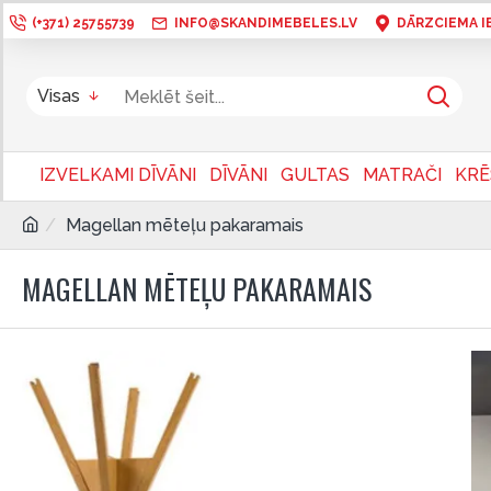
(+371) 25755739
INFO@SKANDIMEBELES.LV
DĀRZCIEMA IEL
Visas
IZVELKAMI DĪVĀNI
DĪVĀNI
GULTAS
MATRAČI
KRĒ
Magellan mēteļu pakaramais
MAGELLAN MĒTEĻU PAKARAMAIS