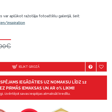
 var aplūkot ražotāja fotoattēlu galerijā, šeit:
n/inspiration
.00€
IELIKT GROZĀ
IESPĒJAMS IEGĀDĀTIES UZ NOMAKSU LĪDZ 12
EZ PIRMĀS IEMAKSAS UN AR 0% LIKMI!
gi, izvērtējot savas iespējas atmaksāt kredītu.