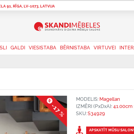
A 91, RĪGA, LV-1073, LATVIJA
SLI
GALDI
VIESISTABA
BĒRNISTABA
VIRTUVEI
INTE
MODELIS:
Magellan
-17 %
IZMĒRI (PxDxA):
41.00cm 
SKU:
S34929
APSKATĪT MŪSU SALON