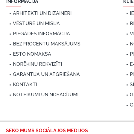
INFORMĀCIJA
KLI
ARHITEKTI UN DIZAINERI
I
VĒSTURE UN MISIJA
R
PIEGĀDES INFORMĀCIJA
V
BEZPROCENTU MAKSĀJUMS
N
ESTO NOMAKSA
P
NORĒĶINU REKVIZĪTI
E
GARANTIJA UN ATGRIEŠANA
P
KONTAKTI
S
NOTEIKUMI UN NOSACĪJUMI
G
G
SEKO MUMS SOCIĀLAJOS MEDIJOS