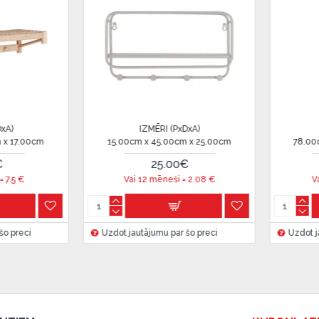
u Dārzciema ielā 91, Rīga,
 Smart-ID, eParaksts eID,
nk, Luminor, SEB vai
IZMĒRI (PxDxA)
IZMĒRI (PxDxA)
0cm x 32.00cm x 34.00cm
15.00cm x 15.00cm x 15.00cm
 ir norādīta kredīta saņemšanas
40.00€
9.99€
Vai 12 mēneši =
3.33
€
Vai 12 mēneši =
0.83
€
eču piegādes noteikumiem
,
jautājumu par šo preci
Uzdot jautājumu par šo preci
 izvērtējiet savas finansiālās