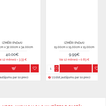
IZMĒRI (PxDxA)
IZMĒRI (PxDxA)
13.00cm x 13.00cm x 12.00cm
20.00cm x 21.00cm x 2
23.99€
42.00€
Vai 12 mēneši =
1.99
€
Vai 12 mēneši =
3.5
Uzdot jautājumu par šo preci
Uzdot jautājumu par šo pr