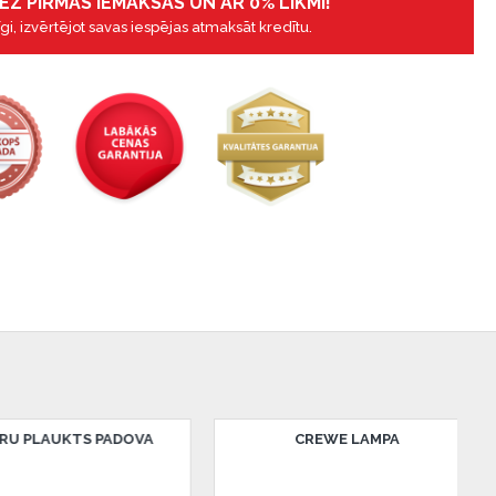
EZ PIRMĀS IEMAKSAS UN AR 0% LIKMI!
gi, izvērtējot savas iespējas atmaksāt kredītu.
DERRY LED LAMPA
DERRY LED LAMP