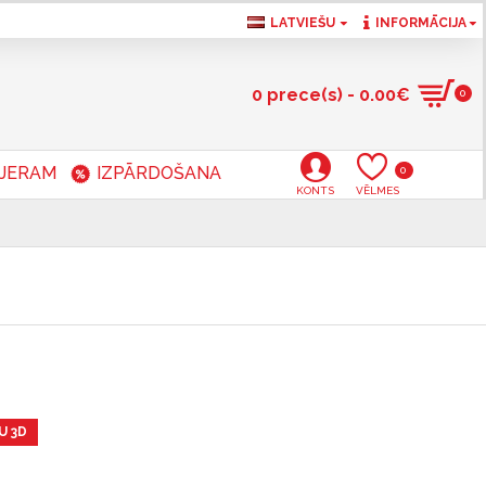
LATVIEŠU
INFORMĀCIJA
0 prece(s) - 0.00€
0
RJERAM
IZPĀRDOŠANA
0
KONTS
VĒLMES
U 3D