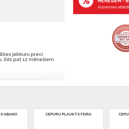
MĒNEŠIEM - B
Aizņemies atbildī
ties jebkuru preci
, līdz pat 12 mēnešiem.
 izdevīgs finansēšanas
 par tām norēķinoties vēlāk.
iekšrocības bez pirmās
rmā iemaksa: 0 €, ikmēneša
URU PLAUKTS PADOVA
CREWE LAMPA