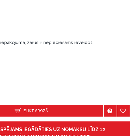
iepakojuma, zarus ir nepieciešams ieveidot.
IELIKT GROZĀ
IESPĒJAMS IEGĀDĀTIES UZ NOMAKSU LĪDZ 12