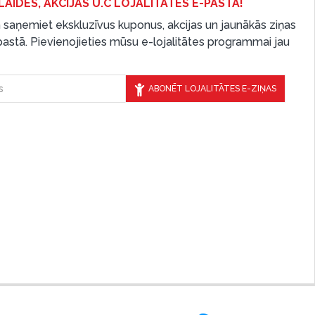
LAIDES, AKCIJAS U.C LOJALITĀTES E-PASTĀ!
 saņemiet ekskluzīvus kuponus, akcijas un jaunākās ziņas
-pastā. Pievienojieties mūsu e-lojalitātes programmai jau
ABONĒT LOJALITĀTES E-ZIŅAS