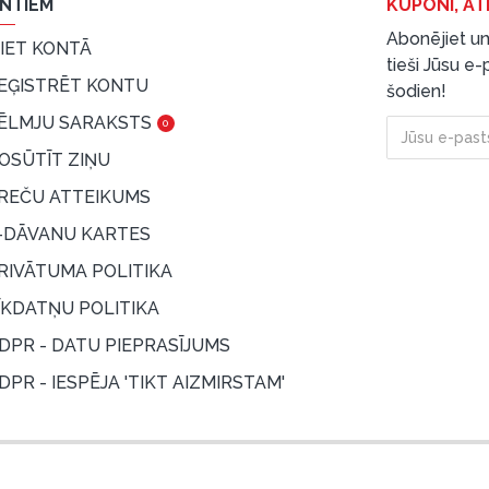
ENTIEM
KUPONI, AT
Abonējiet un
EIET KONTĀ
tieši Jūsu e
EĢISTRĒT KONTU
šodien!
ĒLMJU SARAKSTS
0
OSŪTĪT ZIŅU
REČU ATTEIKUMS
-DĀVANU KARTES
RIVĀTUMA POLITIKA
ĪKDATŅU POLITIKA
DPR - DATU PIEPRASĪJUMS
DPR - IESPĒJA 'TIKT AIZMIRSTAM'