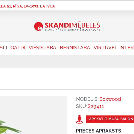
A 91, RĪGA, LV-1073, LATVIJA
SLI
GALDI
VIESISTABA
BĒRNISTABA
VIRTUVEI
INTE
MODELIS:
Boxwood
SKU:
S29411
APSKATĪT MŪSU SALON
PRECES APRAKSTS