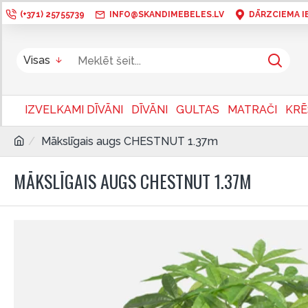
(+371) 25755739
INFO@SKANDIMEBELES.LV
DĀRZCIEMA IEL
Visas
IZVELKAMI DĪVĀNI
DĪVĀNI
GULTAS
MATRAČI
KRĒ
Mākslīgais augs CHESTNUT 1.37m
MĀKSLĪGAIS AUGS CHESTNUT 1.37M