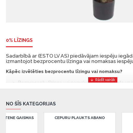
0% LĪZINGS
Sadarbībā ar (ESTO LV AS) piedāvājam iespēju iegādā
izmantojot bezprocentu līzinga vai nomaksas iespēju
Kāpēc izvēlēties bezprocentu līzingu vai nomaksu?
Bezprocentu līzinga vai nomaksas iespēja ir ērts un
risinājums, lai iegādātos vajadzīgās preces tulīt, bet
Ar ESTO iegūstiet bezprocentu līzinga vai nomaksas pr
NO ŠĪS KATEGORIJAS
iemaksas un ar nomaksas termiņu līdz 12 mēnešiem.
Piemērs: Preces cena 300 €, termiņš: 12 mēneši, pi
CEPURU PLAUKTS FEIRA
CEPURU PLAU
maksājums: 25 €, kopējā pārmaksa: 0 €.