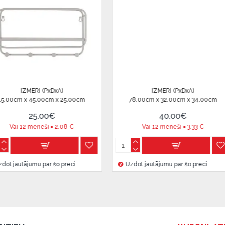
u Dārzciema ielā 91, Rīga,
 Smart-ID, eParaksts eID,
nk, Luminor, SEB vai
PxDxA)
IZMĒRI (PxDxA)
cm x 34.00cm
15.00cm x 15.00cm x 15.00cm
13.
 ir norādīta kredīta saņemšanas
0€
9.99€
i =
3.33
€
Vai 12 mēneši =
0.83
€
eču piegādes noteikumiem
,
r šo preci
Uzdot jautājumu par šo preci
Uzdot
 izvērtējiet savas finansiālās