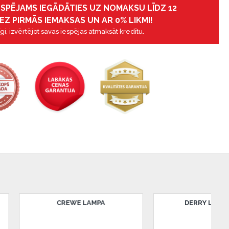
IESPĒJAMS IEGĀDĀTIES UZ NOMAKSU LĪDZ 12
EZ PIRMĀS IEMAKSAS UN AR 0% LIKMI!
gi, izvērtējot savas iespējas atmaksāt kredītu.
DERRY LED LAMPA
DERRY LED LAMPA