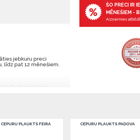
ŠO PRECI IR 
MĒNEŠIEM - B
Aizņemies atbildī
ties jebkuru preci
, līdz pat 12 mēnešiem.
 izdevīgs finansēšanas
 par tām norēķinoties vēlāk.
iekšrocības bez pirmās
rmā iemaksa: 0 €, ikmēneša
KTS PADOVA
CREWE LAMPA