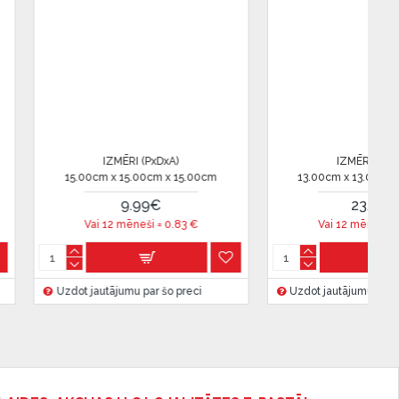
IZMĒRI (PxDxA)
IZMĒRI (PxDxA)
00cm x 13.00cm x 12.00cm
20.00cm x 21.00cm x 21.00cm
23.99€
42.00€
Vai 12 mēneši =
1.99
€
Vai 12 mēneši =
3.5
€
 jautājumu par šo preci
Uzdot jautājumu par šo preci