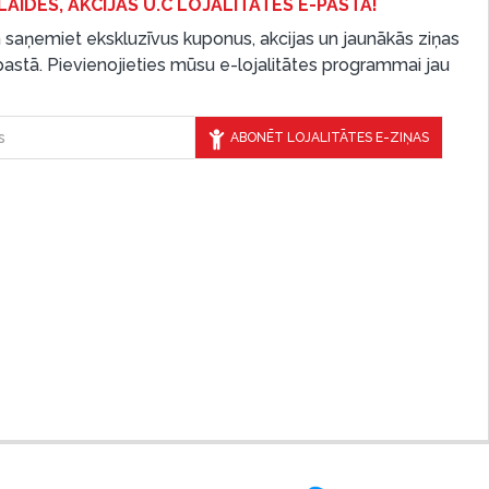
LAIDES, AKCIJAS U.C LOJALITĀTES E-PASTĀ!
 saņemiet ekskluzīvus kuponus, akcijas un jaunākās ziņas
-pastā. Pievienojieties mūsu e-lojalitātes programmai jau
ABONĒT LOJALITĀTES E-ZIŅAS