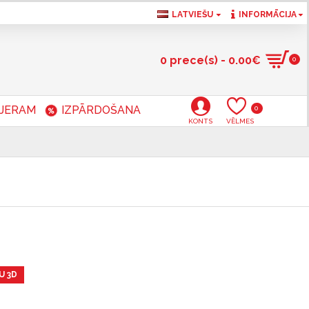
LATVIEŠU
INFORMĀCIJA
0 prece(s) - 0.00€
0
RJERAM
IZPĀRDOŠANA
0
KONTS
VĒLMES
U 3D