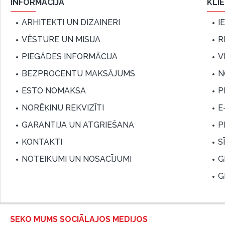
INFORMĀCIJA
KLI
ARHITEKTI UN DIZAINERI
I
VĒSTURE UN MISIJA
R
PIEGĀDES INFORMĀCIJA
V
BEZPROCENTU MAKSĀJUMS
N
ESTO NOMAKSA
P
NORĒĶINU REKVIZĪTI
E
GARANTIJA UN ATGRIEŠANA
P
KONTAKTI
S
NOTEIKUMI UN NOSACĪJUMI
G
G
SEKO MUMS SOCIĀLAJOS MEDIJOS