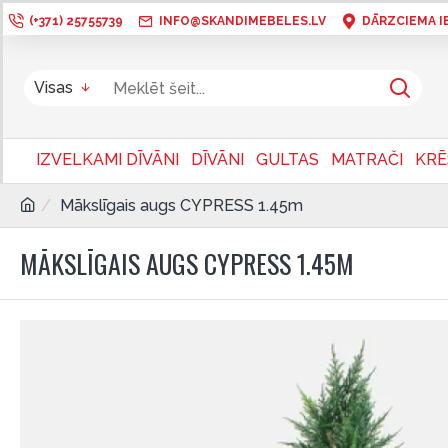
(+371) 25755739
INFO@SKANDIMEBELES.LV
DĀRZCIEMA IEL
Visas
IZVELKAMI DĪVĀNI
DĪVĀNI
GULTAS
MATRAČI
KRĒ
Mākslīgais augs CYPRESS 1.45m
MĀKSLĪGAIS AUGS CYPRESS 1.45M