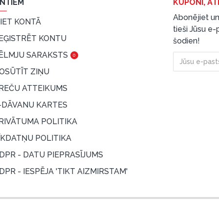
ENTIEM
KUPONI, AT
Abonējiet un
EIET KONTĀ
tieši Jūsu e
EĢISTRĒT KONTU
šodien!
ĒLMJU SARAKSTS
0
OSŪTĪT ZIŅU
REČU ATTEIKUMS
-DĀVANU KARTES
RIVĀTUMA POLITIKA
ĪKDATŅU POLITIKA
DPR - DATU PIEPRASĪJUMS
DPR - IESPĒJA 'TIKT AIZMIRSTAM'