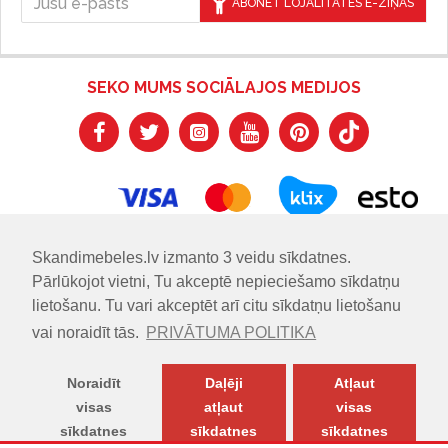
ABONĒT LOJALITĀTES E-ZIŅAS
SEKO MUMS SOCIĀLAJOS MEDIJOS
Skandimebeles.lv izmanto 3 veidu sīkdatnes.
Pārlūkojot vietni, Tu akceptē nepieciešamo sīkdatņu
lietošanu. Tu vari akceptēt arī citu sīkdatņu lietošanu
vai noraidīt tās.
PRIVĀTUMA POLITIKA
Noraidīt
Daļēji
Atļaut
visas
atļaut
visas
sīkdatnes
sīkdatnes
sīkdatnes