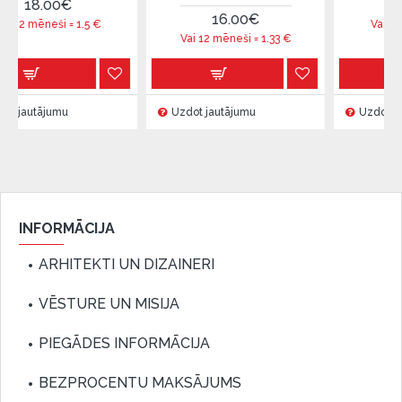
€
90.00€
16.00€
 =
1.5
€
Vai 12 mēneši =
7.5
Vai 12 mēneši =
1.33
€
u
Uzdot jautājumu
Uzdot jautājumu
INFORMĀCIJA
ARHITEKTI UN DIZAINERI
VĒSTURE UN MISIJA
PIEGĀDES INFORMĀCIJA
BEZPROCENTU MAKSĀJUMS