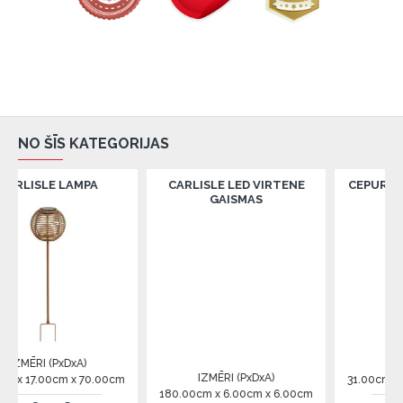
NO ŠĪS KATEGORIJAS
LAMPA
CARLISLE LED VIRTENE
CEPURU PLAUKTS 
GAISMAS
DxA)
IZMĒRI (PxDxA)
IZMĒRI (PxDxA)
m x 70.00cm
31.00cm x 78.00cm x 1
180.00cm x 6.00cm x 6.00cm