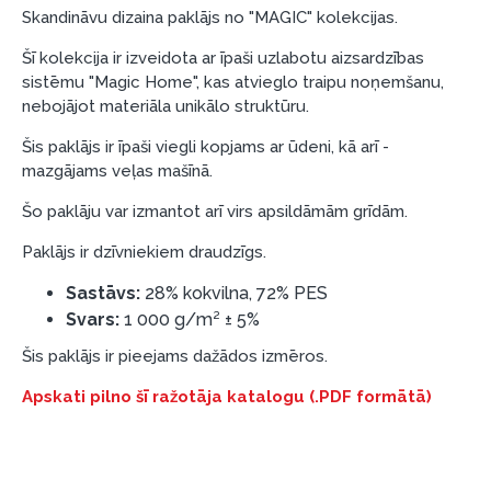
Piemērs: Preces cena 300 €, termiņš: 12 mēneši,
Skandināvu dizaina paklājs no "MAGIC" kolekcijas.
pirmā iemaksa: 0 €, ikmēneša maksājums: 25 €,
Šī kolekcija ir izveidota ar īpaši uzlabotu aizsardzības
kopējā pārmaksa: 0 €.
sistēmu "Magic Home", kas atvieglo traipu noņemšanu,
Līzingu un nomaksu varat noformēt arī apmeklējot mūsu
nebojājot materiāla unikālo struktūru.
salonu Dārzciema ielā 91, Rīga, Latvija.
Šis paklājs ir īpaši viegli kopjams ar ūdeni, kā arī -
Dokumentu prasības:
mazgājams veļas mašīnā.
ESTO LV AS (Dokumentu noformēšanai
Šo paklāju var izmantot arī virs apsildāmām grīdām.
nepieciešams Smart-ID, eParaksts eID, eParaksts
Paklājs ir dzīvniekiem draudzīgs.
eID mobile, ESTO konts vai banka Swedbank,
Luminor, SEB vai Citadele).
Sastāvs:
28% kokvilna, 72% PES
Līguma nosacījumi:
Svars:
1 000 g/m² ± 5%
Šis paklājs ir pieejams dažādos izmēros.
Līzinga līgumu drīkst parakstīt tikai tā persona,
kura ir norādīta kredīta saņemšanas līgumā.
Apskati pilno šī ražotāja katalogu (.PDF formātā)
Papildu informācija:
Pirms kredīta noformēšanas, lūdzam iepazīties ar
preču piegādes noteikumiem
, kā arī