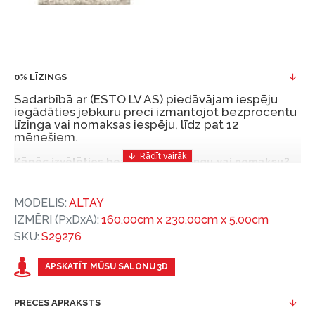
0% LĪZINGS
Sadarbībā ar (ESTO LV AS) piedāvājam iespēju
iegādāties jebkuru preci izmantojot bezprocentu
līzinga vai nomaksas iespēju, līdz pat 12
mēnešiem.
Kāpēc izvēlēties bezprocentu līzingu vai nomaksu?
Bezprocentu līzinga vai nomaksas iespēja ir ērts
MODELIS:
ALTAY
un izdevīgs finansēšanas risinājums, lai iegādātos
IZMĒRI (PxDxA):
160.00cm x 230.00cm x 5.00cm
vajadzīgās preces tulīt, bet par tām norēķinoties
SKU:
S29276
vēlāk.
Ar ESTO iegūstiet bezprocentu līzinga vai nomaksas
APSKATĪT MŪSU SALONU 3D
priekšrocības bez pirmās iemaksas un ar nomaksas
termiņu līdz 12 mēnešiem.
PRECES APRAKSTS