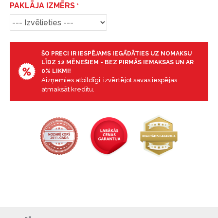
PAKLĀJA IZMĒRS
ŠO PRECI IR IESPĒJAMS IEGĀDĀTIES UZ NOMAKSU
LĪDZ 12 MĒNEŠIEM - BEZ PIRMĀS IEMAKSAS UN AR
0% LIKMI!
Aizņemies atbildīgi, izvērtējot savas iespējas
atmaksāt kredītu.