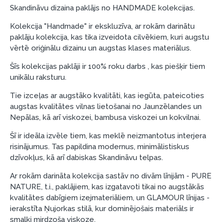
Piemērs: Preces cena 300 €, termiņš: 12 mēneši,
Skandināvu dizaina paklājs no HANDMADE kolekcijas.
pirmā iemaksa: 0 €, ikmēneša maksājums: 25 €,
Kolekcija "Handmade" ir ekskluzīva, ar rokām darinātu
kopējā pārmaksa: 0 €.
paklāju kolekcija, kas tika izveidota cilvēkiem, kuri augstu
Līzingu un nomaksu varat noformēt arī apmeklējot mūsu
vērtē oriģinālu dizainu un augstas klases materiālus.
salonu Dārzciema ielā 91, Rīga, Latvija.
Šīs kolekcijas paklāji ir 100% roku darbs , kas piešķir tiem
Dokumentu prasības:
unikālu raksturu.
ESTO LV AS (Dokumentu noformēšanai
Tie izceļas ar augstāko kvalitāti, kas iegūta, pateicoties
nepieciešams Smart-ID, eParaksts eID, eParaksts
augstas kvalitātes vilnas lietošanai no Jaunzēlandes un
eID mobile, ESTO konts vai banka Swedbank,
Nepālas, kā arī viskozei, bambusa viskozei un kokvilnai.
Luminor, SEB vai Citadele).
Šī ir ideāla izvēle tiem, kas meklē neizmantotus interjera
Līguma nosacījumi:
risinājumus. Tas papildina modernus, minimālistiskus
dzīvokļus, kā arī dabiskas Skandināvu telpas.
Līzinga līgumu drīkst parakstīt tikai tā persona,
kura ir norādīta kredīta saņemšanas līgumā.
Ar rokām darināta kolekcija sastāv no divām līnijām - PURE
NATURE, t.i., paklājiem, kas izgatavoti tikai no augstākās
Papildu informācija:
kvalitātes dabīgiem izejmateriāliem, un GLAMOUR līnijas -
ierakstīta Ņujorkas stilā, kur dominējošais materiāls ir
Pirms kredīta noformēšanas, lūdzam iepazīties ar
smalki mirdzoša viskoze.
preču piegādes noteikumiem
, kā arī