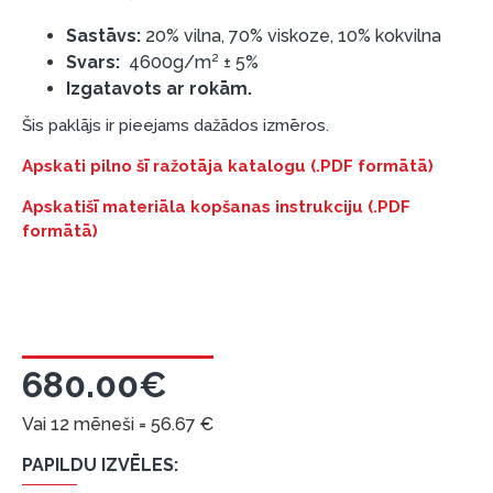
garantijas un atgriesanas noteikumiem
.
Sastāvs:
20% vilna, 70% viskoze, 10% kokvilna
Finansiālā atbildība:
Svars:
4600g/m² ± 5%
Aicinām aizņemties atbildīgi! Pirms aizņemties,
Izgatavots ar rokām.
lūdzu, izvērtējiet savas finansiālās iespējas.
Šis paklājs ir pieejams dažādos izmēros.
Apskati pilno šī ražotāja katalogu (.PDF formātā)
Apskatišī materiāla kopšanas instrukciju (.PDF
formātā)
680.00€
Vai 12 mēneši =
56.67
€
PAPILDU IZVĒLES: