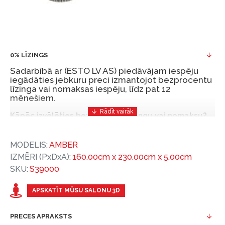
0% LĪZINGS
Sadarbībā ar (ESTO LV AS) piedāvājam iespēju
iegādāties jebkuru preci izmantojot bezprocentu
līzinga vai nomaksas iespēju, līdz pat 12
mēnešiem.
Kāpēc izvēlēties bezprocentu līzingu vai nomaksu?
Bezprocentu līzinga vai nomaksas iespēja ir ērts
MODELIS:
AMBER
un izdevīgs finansēšanas risinājums, lai iegādātos
IZMĒRI (PxDxA):
160.00cm x 230.00cm x 5.00cm
vajadzīgās preces tulīt, bet par tām norēķinoties
SKU:
S39000
vēlāk.
Ar ESTO iegūstiet bezprocentu līzinga vai nomaksas
APSKATĪT MŪSU SALONU 3D
priekšrocības bez pirmās iemaksas un ar nomaksas
termiņu līdz 12 mēnešiem.
PRECES APRAKSTS