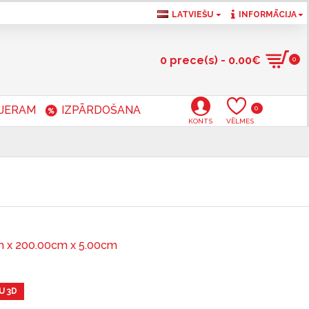
LATVIEŠU
INFORMĀCIJA
0 prece(s) - 0.00€
0
RJERAM
IZPĀRDOŠANA
0
KONTS
VĒLMES
 x 200.00cm x 5.00cm
U 3D