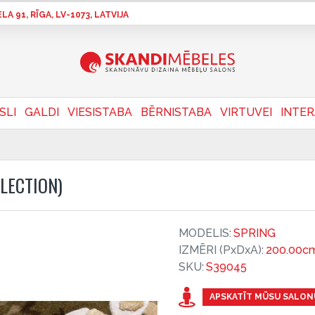
A 91, RĪGA, LV-1073, LATVIJA
SLI
GALDI
VIESISTABA
BĒRNISTABA
VIRTUVEI
INTE
LECTION)
MODELIS:
SPRING
IZMĒRI (PxDxA):
200.00cm
SKU:
S39045
APSKATĪT MŪSU SALON