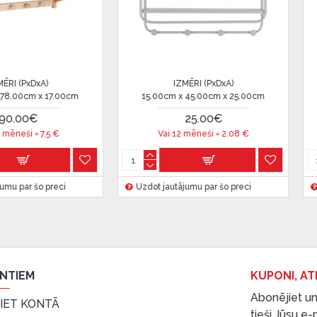
 ir norādīta kredīta saņemšanas
IZMĒRI (PxDxA)
IZMĒRI (P
15.00cm x 15.00cm x 15.00cm
13.00cm x 13.00
9.99€
23.9
eču piegādes noteikumiem
,
Vai 12 mēneši =
0.83
€
Vai 12 mēneš
Uzdot jautājumu par šo preci
Uzdot jautājumu pa
 izvērtējiet savas finansiālās
ENTIEM
KUPONI, AT
Abonējiet un
EIET KONTĀ
tieši Jūsu e