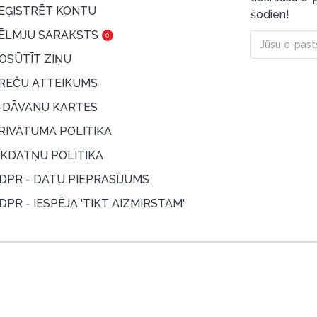
EĢISTRĒT KONTU
šodien!
ĒLMJU SARAKSTS
0
OSŪTĪT ZIŅU
REČU ATTEIKUMS
-DĀVANU KARTES
RIVĀTUMA POLITIKA
ĪKDATŅU POLITIKA
DPR - DATU PIEPRASĪJUMS
DPR - IESPĒJA 'TIKT AIZMIRSTAM'