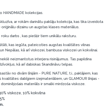
 no HANDMADE kolekcijas.
luzīva, ar rokām darinātu paklāju kolekcija, kas tika izveidota
 oriģinālu dizainu un augstas klases materiālus.
% roku darbs , kas piešķir tiem unikālu raksturu.
itāti, kas iegūta, pateicoties augstas kvalitātes vilnas
un Nepālas, kā arī viskozei, bambusa viskozei un kokvilnai.
s meklē neizmantotus interjera risinājumus. Tas papildina
zīvokļus, kā arī dabiskas Skandināvu telpas.
sastāv no divām līnijām - PURE NATURE, t.i., paklājiem, kas
ās kvalitātes dabīgiem izejmateriāliem, un GLAMOUR līnijas -
ur dominējošais materiāls ir smalki mirdzoša viskoze.
 30% viskoze, 10% kokvilna
 5%
m.