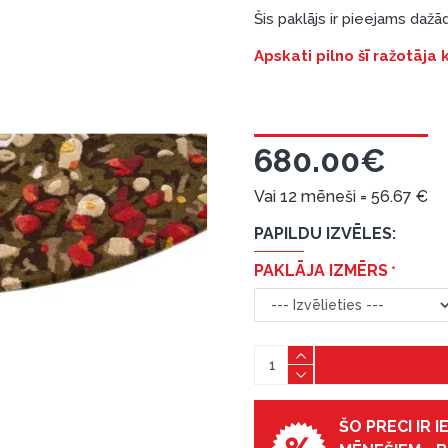
Šis paklājs ir pieejams daž
Apskati pilno šī ražotāja
680.00€
Vai 12 mēneši =
56.67
€
PAPILDU IZVĒLES:
PAKLĀJA IZMĒRS
ŠO PRECI IR 