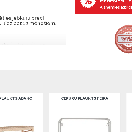
MĒNEŠIEM - B
Aizņemies atbildī
ties jebkuru preci
, līdz pat 12 mēnešiem.
 izdevīgs finansēšanas
 par tām norēķinoties vēlāk.
iekšrocības bez pirmās
rmā iemaksa: 0 €, ikmēneša
u Dārzciema ielā 91, Rīga,
CREWE LAMPA
DERRY LED
 Smart-ID, eParaksts eID,
nk, Luminor, SEB vai