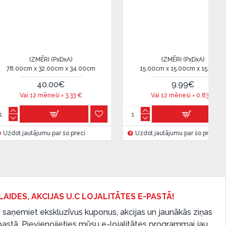
xDxA)
IZMĒRI (PxDxA)
cm x 12.00cm
20.00cm x 21.00cm x 21.00cm
95.0
9€
42.00€
i =
1.99
€
Vai 12 mēneši =
3.5
€
r šo preci
Uzdot jautājumu par šo preci
Uzdot
LAIDES, AKCIJAS U.C LOJALITĀTES E-PASTĀ!
 saņemiet ekskluzīvus kuponus, akcijas un jaunākās ziņas
-pastā. Pievienojieties mūsu e-lojalitātes programmai jau