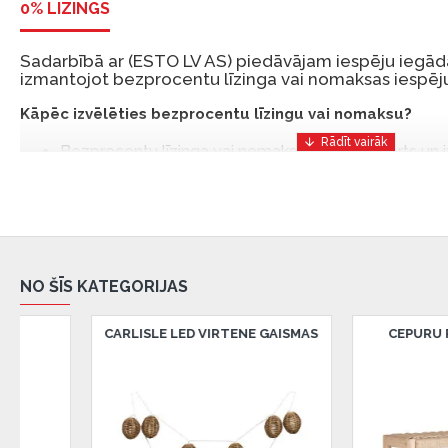
0% LĪZINGS
Sadarbībā ar (ESTO LV AS) piedāvājam iespēju iegādā
izmantojot bezprocentu līzinga vai nomaksas iespēju
Kāpēc izvēlēties bezprocentu līzingu vai nomaksu?
Bezprocentu līzinga vai nomaksas iespēja ir ērts un
risinājums, lai iegādātos vajadzīgās preces tulīt, bet
Ar ESTO iegūstiet bezprocentu līzinga vai nomaksas pr
iemaksas un ar nomaksas termiņu līdz 12 mēnešiem.
Piemērs: Preces cena 300 €, termiņš: 12 mēneši, pi
NO ŠĪS KATEGORIJAS
maksājums: 25 €, kopējā pārmaksa: 0 €.
Līzingu un nomaksu varat noformēt arī apmeklējot mūsu salon
CEPURU PLAUKTS FEIRA
CEPURU PLAUKTS PADOVA
Latvija.
Dokumentu prasības:
ESTO LV AS (Dokumentu noformēšanai nepieciešams
eParaksts eID mobile, ESTO konts vai banka Swedba