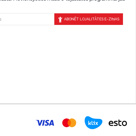
ABONĒT LOJALITĀTES E-ZIŅAS