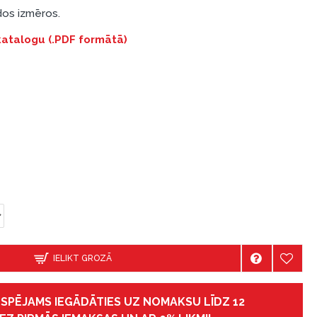
ādos izmēros.
 katalogu (.PDF formātā)
IELIKT GROZĀ
IESPĒJAMS IEGĀDĀTIES UZ NOMAKSU LĪDZ 12