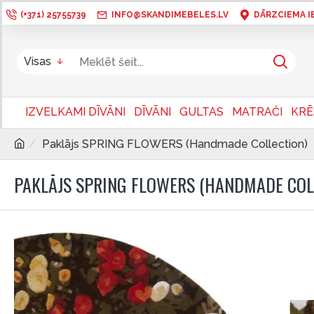
(+371) 25755739
INFO@SKANDIMEBELES.LV
DĀRZCIEMA IEL
Visas
IZVELKAMI DĪVĀNI
DĪVĀNI
GULTAS
MATRAČI
KRĒ
Paklājs SPRING FLOWERS (Handmade Collection)
PAKLĀJS SPRING FLOWERS (HANDMADE COL