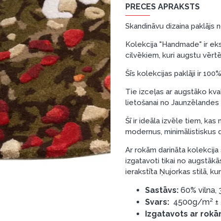
PRECES APRAKSTS
Skandināvu dizaina paklājs
Kolekcija "Handmade" ir eksk
cilvēkiem, kuri augstu vērtē
Šīs kolekcijas paklāji ir 100
Tie izceļas ar augstāko kval
lietošanai no Jaunzēlandes 
Šī ir ideāla izvēle tiem, ka
modernus, minimālistiskus d
Ar rokām darināta kolekcija 
izgatavoti tikai no augstāk
ierakstīta Ņujorkas stilā, k
Sastāvs:
60% vilna,
Svars:
4500g/m² ±
Izgatavots ar rokā