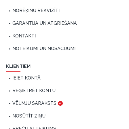
NORĒĶINU REKVIZĪTI
GARANTIJA UN ATGRIEŠANA
KONTAKTI
NOTEIKUMI UN NOSACĪJUMI
KLIENTIEM
IEIET KONTĀ
REĢISTRĒT KONTU
VĒLMJU SARAKSTS
0
NOSŪTĪT ZIŅU
PREČU ATTEIKUMS