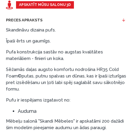
Piemērs: Preces cena 300 €, termiņš: 12 mēneši,
APSKATĪT MŪSU SALONU 3D
pirmā iemaksa: 0 €, ikmēneša maksājums: 25 €,
kopējā pārmaksa: 0 €.
PRECES APRAKSTS
Līzingu un nomaksu varat noformēt arī apmeklējot mūsu
Skandināvu dizaina pufs.
salonu Dārzciema ielā 91, Rīga, Latvija.
Īpaši ērts un gaumīgs.
Dokumentu prasības:
Pufa konstrukcija sastāv no augstas kvalitātes
ESTO LV AS (Dokumentu noformēšanai
materiāliem - finieri un koka.
nepieciešams Smart-ID, eParaksts eID, eParaksts
eID mobile, ESTO konts vai banka Swedbank,
Sēžamās daļas augsto komfortu nodrošina HR35 Cold
Foam©putas, putnu spalvas un dūnas, kas ir īpaši izturīgas
Luminor, SEB vai Citadele).
pret izsēdēšanu un ļoti labi spēj saglabāt savu sākotnējo
Līguma nosacījumi:
formu.
Līzinga līgumu drīkst parakstīt tikai tā persona,
Pufu ir iespējams izgatavot no:
kura ir norādīta kredīta saņemšanas līgumā.
Auduma
Papildu informācija:
Mēbeļu salonā "Skandi Mēbeles" ir apskatāmi 200 dažādi
Pirms kredīta noformēšanas, lūdzam iepazīties ar
šim modelim pieejamie audumu un ādas paraugi.
preču piegādes noteikumiem
, kā arī