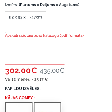
Izmērs:
(Platums x Dziļums x Augstums)
garantijas un atgriesanas noteikumiem
.
Finansiālā atbildība:
92 x 92 x H-47cm
Aicinām aizņemties atbildīgi! Pirms aizņemties,
lūdzu, izvērtējiet savas finansiālās iespējas.
Apskati ražotāja pilno katalogu (.pdf formātā)
302.00€
435.00€
Vai 12 mēneši =
25.17
€
PAPILDU IZVĒLES:
KĀJAS COMFY