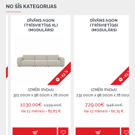
NO ŠĪS KATEGORIJAS
DĪVĀNS AGON
DĪVĀNS AGON
(TRĪSVIETĪGS XL)
(TRĪSVIETĪGS)
(MODULĀRS)
(MODULĀRS)
-23 %
-23 %
%
IZMĒRI (PxDxA)
IZMĒRI (PxDxA)
322.00cm x 98.00cm x 78.00cm
232.00cm x 98.00cm x 78.00cm
1030.00€
729.00€
1339.00€
948.00€
Vai 12 mēneši =
85.83
€
Vai 12 mēneši =
60.75
€