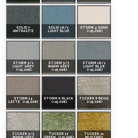
SOLID 7
SOLID 16/1
STORM 4 SAND
ANTRAZITE
LIGHT BLUE
(+25.00€)
STORM 3/1
STORM 3/3
STORM 16/1
LIGHT GREY
WARM GREY
LIGHT BLUE
(+25.00€)
(+25.00€)
(+25.00€)
STORM 14
STORM 6 BLACK
TUCKER 8 BEIGE
LATTE
(+25.00€)
(+25.00€)
(+25.00€)
TUCKER 3/3
TUCKER 17
TUCKER 21
WARM GREY
GREEN
(+25.00€)
MUSTARD