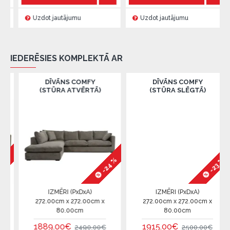
Uzdot jautājumu
Uzdot jautājumu
IEDERĒSIES KOMPLEKTĀ AR
DĪVĀNS COMFY
DĪVĀNS COMFY
(STŪRA ATVĒRTĀ)
(STŪRA SLĒGTĀ)
-24 %
%
-23 %
IZMĒRI (PxDxA)
IZMĒRI (PxDxA)
272.00cm x 272.00cm x
272.00cm x 272.00cm x
80.00cm
80.00cm
1889.00€
1915.00€
2490.00€
2500.00€