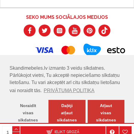
SEKO MUMS SOCIĀLAJOS MEDIJOS
Skandimebeles.lv izmanto 3 veidu sīkdatnes.
Pārlūkojot vietni, Tu akceptē nepieciešamo sīkdatņu
lietošanu. Tu vari akceptēt arī citu sīkdatņu lietošanu
vai noraidīt tās.
PRIVĀTUMA POLITIKA
Noraidīt
Daļēji
Atļaut
visas
atļaut
visas
sīkdatnes
sīkdatnes
sīkdatnes
© SKANDIMĒBELES.LV | Skandināvu dizaina mēbeļu salons.
IELIKT GROZĀ