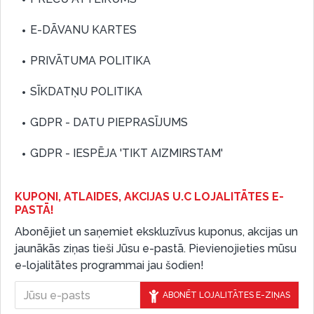
E-DĀVANU KARTES
PRIVĀTUMA POLITIKA
SĪKDATŅU POLITIKA
GDPR - DATU PIEPRASĪJUMS
GDPR - IESPĒJA 'TIKT AIZMIRSTAM'
KUPONI, ATLAIDES, AKCIJAS U.C LOJALITĀTES E-
PASTĀ!
Abonējiet un saņemiet ekskluzīvus kuponus, akcijas un
jaunākās ziņas tieši Jūsu e-pastā. Pievienojieties mūsu
e-lojalitātes programmai jau šodien!
ABONĒT LOJALITĀTES E-ZIŅAS