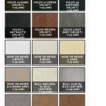
VOLVO 13 KHAKI
VOLVO 17 GREEN
VOLVO 29
(VELVET)
(VELVET)
SAPPHIRE
(+75.00€)
(+75.00€)
(VELVET)
(+75.00€)
VOLVO 7
VOLVO BROWN
VOLVO LIGHT
ANTRAZITE
(VELVET)
GREY (VELVET)
(VELVET)
(+75.00€)
(+75.00€)
(+75.00€)
NOW OR NEVER
NOW OR NEVER
NOW OR NEVER
2 WHITE
8 BEIGE
4 SAND
(+75.00€)
(+75.00€)
(+75.00€)
NOW OR NEVER
BULL NATURAL
BULL CLAY 84
3/3 WARM GREY
01 (ECO
(ECO LEATHER)
(+75.00€)
LEATHER)
(+125.00€)
(+125.00€)