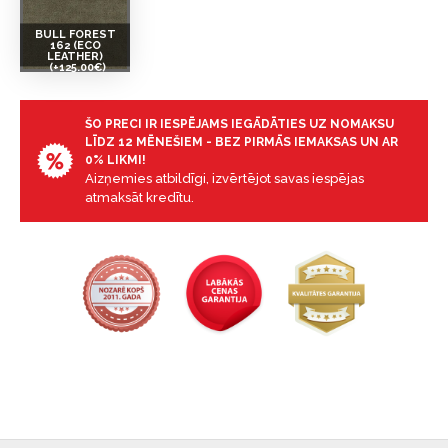
BULL FOREST
162 (ECO
LEATHER)
(+125.00€)
ŠO PRECI IR IESPĒJAMS IEGĀDĀTIES UZ NOMAKSU
LĪDZ 12 MĒNEŠIEM - BEZ PIRMĀS IEMAKSAS UN AR
0% LIKMI!
Aizņemies atbildīgi, izvērtējot savas iespējas
atmaksāt kredītu.