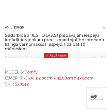
0% LĪZINGS
Sadarbībā ar (ESTO LV AS) piedāvājam iespēju
iegādāties jebkuru preci izmantojot bezprocentu
līzinga vai nomaksas iespēju, līdz pat 12
mēnešiem.
Kāpēc izvēlēties bezprocentu līzingu vai nomaksu?
Bezprocentu līzinga vai nomaksas iespēja ir ērts
MODELIS:
Comfy
un izdevīgs finansēšanas risinājums, lai iegādātos
IZMĒRI (PxDxA):
92.00cm x 92.00cm x 47.00cm
vajadzīgās preces tulīt, bet par tām norēķinoties
SKU:
S30142
vēlāk.
Ar ESTO iegūstiet bezprocentu līzinga vai nomaksas
priekšrocības bez pirmās iemaksas un ar nomaksas
termiņu līdz 12 mēnešiem.