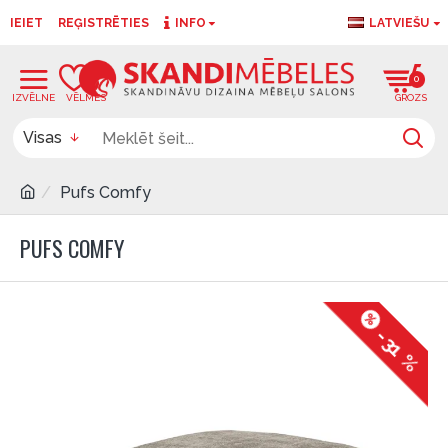
IEIET
REĢISTRĒTIES
INFO
LATVIEŠU
0
0
Visas
Pufs Comfy
PUFS COMFY
-31 %