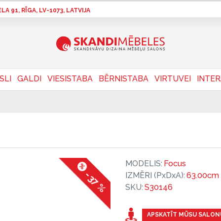
A 91, RĪGA, LV-1073, LATVIJA
SLI
GALDI
VIESISTABA
BĒRNISTABA
VIRTUVEI
INTE
MODELIS:
Focus
-37 %
IZMĒRI (PxDxA):
63.00cm 
SKU:
S30146
APSKATĪT MŪSU SALON