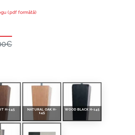
ogu (.pdf formātā)
00€
T H-145
NATURAL OAK H-
WOOD BLACK H-145
145