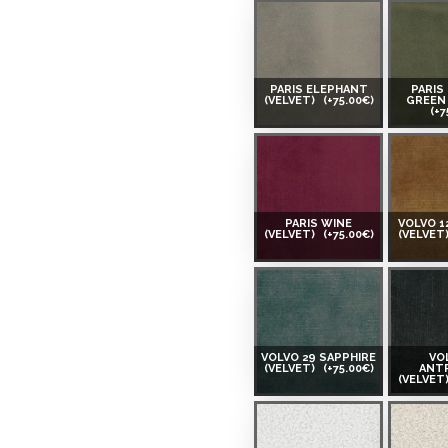
PARIS ELEPHANT
PARIS
(VELVET)
(+75.00€)
GREEN 
(+7
PARIS WINE
VOLVO 1
(VELVET)
(+75.00€)
(VELVET
VOLVO 29 SAPPHIRE
VO
(VELVET)
(+75.00€)
ANT
(VELVET