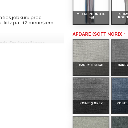
METAL ROUND H-
SHA
ties jebkuru preci
145
ROUN
, līdz pat 12 mēnešiem.
APDARE (SOFT NORD)
 izdevīgs finansēšanas
 par tām norēķinoties vēlāk.
iekšrocības bez pirmās
HARRY 8 BEIGE
HARRY
rmā iemaksa: 0 €, ikmēneša
u Dārzciema ielā 91, Rīga,
POINT 3 GREY
POINT
 Smart-ID, eParaksts eID,
nk, Luminor, SEB vai