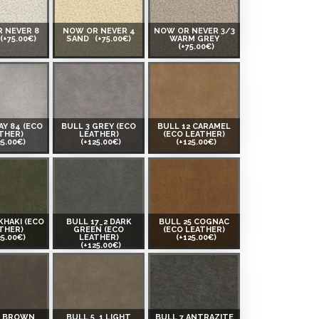
 NEVER 8
NOW OR NEVER 4
NOW OR NEVER 3/3
(+75.00€)
SAND
(+75.00€)
WARM GREY
(+75.00€)
AY 84 (ECO
BULL 3 GREY (ECO
BULL 12 CARAMEL
THER)
LEATHER)
(ECO LEATHER)
25.00€)
(+125.00€)
(+125.00€)
KHAKI (ECO
BULL 17_2 DARK
BULL 25 COGNAC
THER)
GREEN (ECO
(ECO LEATHER)
25.00€)
LEATHER)
(+125.00€)
(+125.00€)
5 BROWN
BULL 5_1 LIGHT
BULL 7 ANTRAZITE