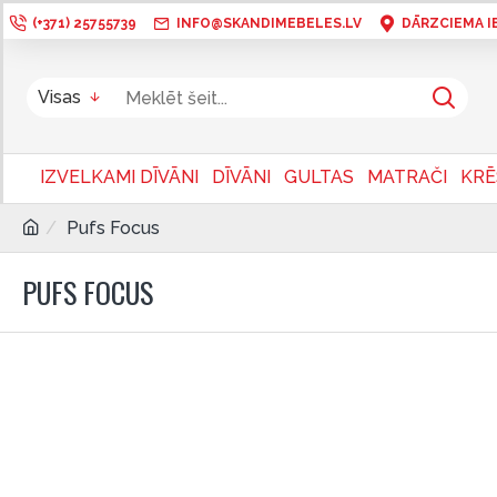
(+371) 25755739
INFO@SKANDIMEBELES.LV
DĀRZCIEMA IEL
Visas
IZVELKAMI DĪVĀNI
DĪVĀNI
GULTAS
MATRAČI
KRĒ
Pufs Focus
PUFS FOCUS