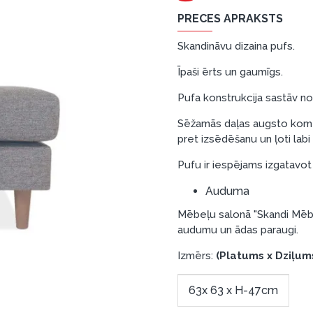
PRECES APRAKSTS
Skandināvu dizaina pufs.
Īpaši ērts un gaumīgs.
Pufa konstrukcija sastāv no 
Sēžamās daļas augsto komfo
pret izsēdēšanu un ļoti lab
Pufu ir iespējams izgatavot
Auduma
Mēbeļu salonā "Skandi Mēbe
audumu un ādas paraugi.
Izmērs:
(Platums x Dziļum
63x 63 x H-47cm