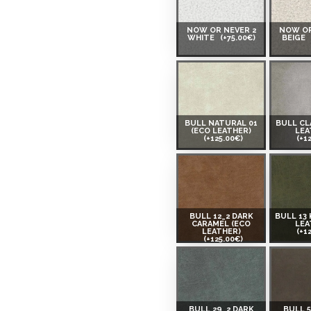
NOW OR NEVER 2
NOW OR
WHITE
(+75.00€)
BEIGE
BULL NATURAL 01
BULL CL
(ECO LEATHER)
LEA
(+125.00€)
(+1
BULL 12_2 DARK
BULL 13 
CARAMEL (ECO
LEA
LEATHER)
(+1
(+125.00€)
BULL 29_2 DARK
BULL 