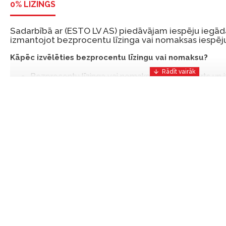
0% LĪZINGS
Sadarbībā ar (ESTO LV AS) piedāvājam iespēju iegādā
izmantojot bezprocentu līzinga vai nomaksas iespēju
Kāpēc izvēlēties bezprocentu līzingu vai nomaksu?
Bezprocentu līzinga vai nomaksas iespēja ir ērts un
risinājums, lai iegādātos vajadzīgās preces tulīt, bet
Ar ESTO iegūstiet bezprocentu līzinga vai nomaksas pr
iemaksas un ar nomaksas termiņu līdz 12 mēnešiem.
Piemērs: Preces cena 300 €, termiņš: 12 mēneši, pi
maksājums: 25 €, kopējā pārmaksa: 0 €.
Līzingu un nomaksu varat noformēt arī apmeklējot mūsu salon
Latvija.
Dokumentu prasības:
ESTO LV AS (Dokumentu noformēšanai nepieciešams
eParaksts eID mobile, ESTO konts vai banka Swedba