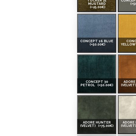
TUCKER 21
CONCEP
MUSTARD
(+5
(+25.00€)
CONCEPT 16 BLUE
CONC
(+50.00€)
YELLO
CONCEPT 30
ADORE
PETROL
(+50.00€)
(VELVET
ADORE HUNTER
ADORE
(VELVET)
(+75.00€)
(VELVET