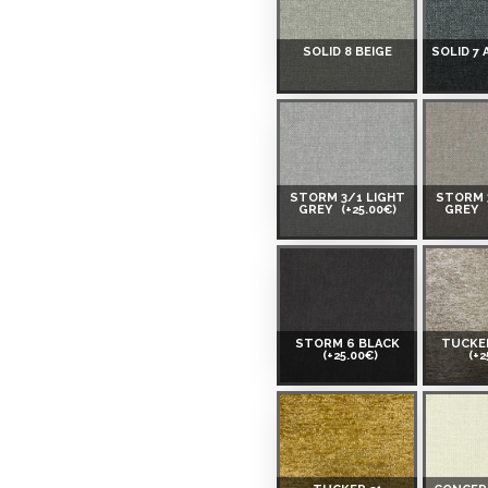
SOLID 8 BEIGE
SOLID 7
 ir norādīta kredīta saņemšanas
STORM 3/1 LIGHT
STORM 
eču piegādes noteikumiem
,
GREY
(+25.00€)
GREY
 izvērtējiet savas finansiālās
STORM 6 BLACK
TUCKER
(+25.00€)
(+2