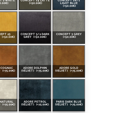
T 2 WHITE
CONCEPT 14 LATTE
CONCEPT 16/1
0.00€)
(+50.00€)
LIGHT BLUE
(+50.00€)
EPT 23
CONCEPT 3/2 DARK
CONCEPT 3 GREY
W
(+50.00€)
GREY
(+50.00€)
(+50.00€)
 COGNAC
ADORE DOLPHIN
ADORE GOLD
)
(+75.00€)
(VELVET)
(+75.00€)
(VELVET)
(+75.00€)
 NATURAL
ADORE PETROL
PARIS DARK BLUE
)
(+75.00€)
(VELVET)
(+75.00€)
(VELVET)
(+75.00€)