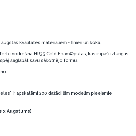
augstas kvalitātes materiāliem - finieri un koka.
rtu nodrošina HR35 Cold Foam©putas, kas ir īpaši izturīgas
i spēj saglabāt savu sākotnējo formu.
 no:
les" ir apskatāmi 200 dažādi šim modelim pieejamie
s x Augstums)