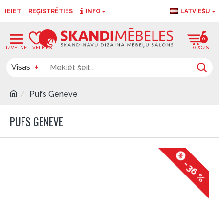
IEIET
REĢISTRĒTIES
INFO
LATVIEŠU
0
0
Visas
Pufs Geneve
PUFS GENEVE
-36 %