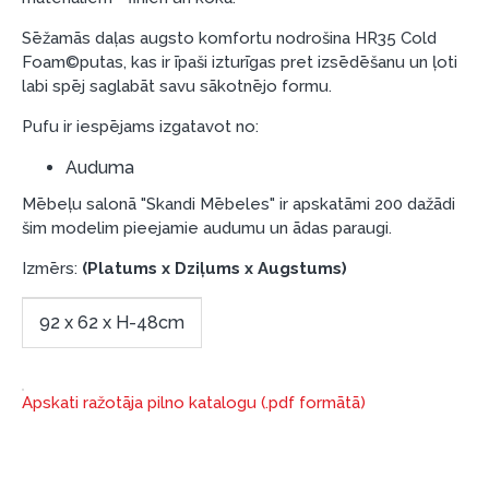
nepieciešams Smart-ID, eParaksts eID, eParaksts
eID mobile, ESTO konts vai banka Swedbank,
Sēžamās daļas augsto komfortu nodrošina HR35 Cold
Foam©putas, kas ir īpaši izturīgas pret izsēdēšanu un ļoti
Luminor, SEB vai Citadele).
labi spēj saglabāt savu sākotnējo formu.
Līguma nosacījumi:
Pufu ir iespējams izgatavot no:
Līzinga līgumu drīkst parakstīt tikai tā persona,
kura ir norādīta kredīta saņemšanas līgumā.
Auduma
Papildu informācija:
Mēbeļu salonā "Skandi Mēbeles" ir apskatāmi 200 dažādi
šim modelim pieejamie audumu un ādas paraugi.
Pirms kredīta noformēšanas, lūdzam iepazīties ar
Izmērs:
(Platums x Dziļums x Augstums)
preču piegādes noteikumiem
, kā arī
garantijas un atgriesanas noteikumiem
.
92 x 62 x H-48cm
Finansiālā atbildība:
Aicinām aizņemties atbildīgi! Pirms aizņemties,
lūdzu, izvērtējiet savas finansiālās iespējas.
Apskati ražotāja pilno katalogu (.pdf formātā)