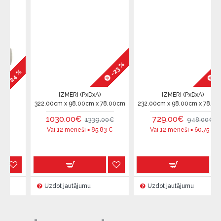
-23 %
-23 %
%
IZMĒRI (PxDxA)
IZMĒRI (PxDxA)
322.00cm x 98.00cm x 78.00cm
232.00cm x 98.00cm x 78.00cm
1030.00€
729.00€
1339.00€
948.00€
Vai 12 mēneši =
85.83
€
Vai 12 mēneši =
60.75
€
Uzdot jautājumu
Uzdot jautājumu