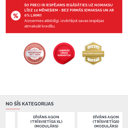
ŠO PRECI IR IESPĒJAMS IEGĀDĀTIES UZ NOMAKSU
LĪDZ 12 MĒNEŠIEM - BEZ PIRMĀS IEMAKSAS UN AR
0% LIKMI!
Aizņemies atbildīgi, izvērtējot savas iespējas
atmaksāt kredītu.
NO ŠĪS KATEGORIJAS
DĪVĀNS AGON
DĪVĀNS AGON
(TRĪSVIETĪGS XL)
(TRĪSVIETĪGS)
(MODULĀRS)
(MODULĀRS)