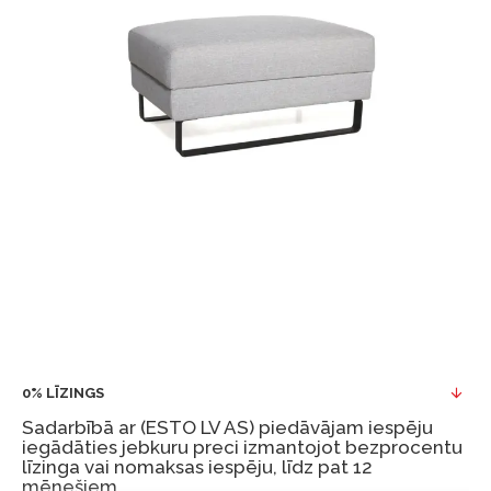
0% LĪZINGS
Sadarbībā ar (ESTO LV AS) piedāvājam iespēju
iegādāties jebkuru preci izmantojot bezprocentu
līzinga vai nomaksas iespēju, līdz pat 12
mēnešiem.