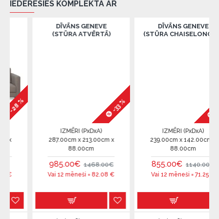
IEDERĒSIES KOMPLEKTĀ AR
DĪVĀNS GENEVE
DĪVĀNS GENEVE
(STŪRA ATVĒRTĀ)
(STŪRA CHAISELONGUE)
%
-25 %
-33 %
IZMĒRI (PxDxA)
IZMĒRI (PxDxA)
287.00cm x 213.00cm x
239.00cm x 142.00cm x
88.00cm
88.00cm
985.00€
855.00€
1468.00€
1140.00€
Vai 12 mēneši =
82.08
€
Vai 12 mēneši =
71.25
€