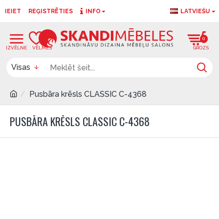
IEIET
REĢISTRĒTIES
INFO
LATVIEŠU
0
0
Visas
Pusbāra krēsls CLASSIC C-4368
PUSBĀRA KRĒSLS CLASSIC C-4368