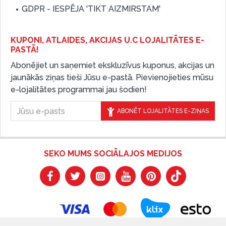
GDPR - IESPĒJA 'TIKT AIZMIRSTAM'
KUPONI, ATLAIDES, AKCIJAS U.C LOJALITĀTES E-
PASTĀ!
Abonējiet un saņemiet ekskluzīvus kuponus, akcijas un
jaunākās ziņas tieši Jūsu e-pastā. Pievienojieties mūsu
e-lojalitātes programmai jau šodien!
ABONĒT LOJALITĀTES E-ZIŅAS
SEKO MUMS SOCIĀLAJOS MEDIJOS