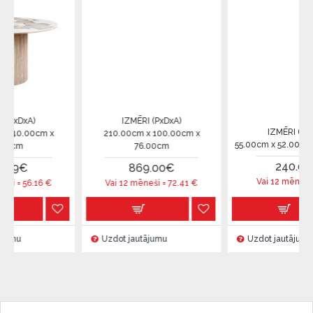
IZMĒRI (PxDxA)
IZMĒRI (PxDxA)
m x
210.00cm x 100.00cm x
55.00cm x 52.00cm x 107.00c
76.00cm
240.00€
869.00€
Vai 12 mēneši =
20
€
€
Vai 12 mēneši =
72.41
€
Uzdot jautājumu
Uzdot jautājumu