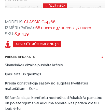
Kāpēc izvēlēties bezprocentu līzingu vai nomaksu?
Bezprocentu līzinga vai nomaksas iespēja ir ērts
MODELIS:
CLASSIC C-4368
un izdevīgs finansēšanas risinājums, lai iegādātos
IZMĒRI (PxDxA):
68.00cm x 37.00cm x 37.00cm
vajadzīgās preces tulīt, bet par tām norēķinoties
SKU:
S30439
vēlāk.
Ar ESTO iegūstiet bezprocentu līzinga vai nomaksas
APSKATĪT MŪSU SALONU 3D
priekšrocības bez pirmās iemaksas un ar nomaksas
termiņu līdz 12 mēnešiem.
PRECES APRAKSTS
Piemērs: Preces cena 300 €, termiņš: 12 mēneši,
Skandināvu dizaina pusbāra krēsls.
pirmā iemaksa: 0 €, ikmēneša maksājums: 25 €,
Īpaši ērts un gaumīgs.
kopējā pārmaksa: 0 €.
Līzingu un nomaksu varat noformēt arī apmeklējot mūsu
Krēsla konstrukcija sastāv no augstas kvalitātes
salonu Dārzciema ielā 91, Rīga, Latvija.
materiāliem - Koka.
Dokumentu prasības:
Sēžamās daļas komfortu nodrošina dižskabārža pamatne
un polsterējums vai auduma apdare, kas padara krēslu
ESTO LV AS (Dokumentu noformēšanai
īpaši ērtu.