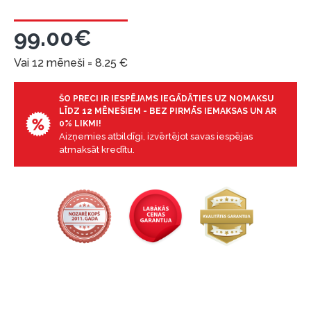
garantijas un atgriesanas noteikumiem
.
99.00€
Finansiālā atbildība:
Aicinām aizņemties atbildīgi! Pirms aizņemties,
Vai 12 mēneši =
8.25
€
lūdzu, izvērtējiet savas finansiālās iespējas.
ŠO PRECI IR IESPĒJAMS IEGĀDĀTIES UZ NOMAKSU
LĪDZ 12 MĒNEŠIEM - BEZ PIRMĀS IEMAKSAS UN AR
0% LIKMI!
Aizņemies atbildīgi, izvērtējot savas iespējas
atmaksāt kredītu.