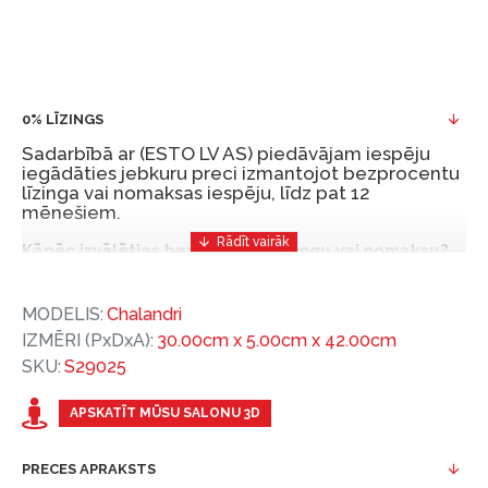
0% LĪZINGS
Sadarbībā ar (ESTO LV AS) piedāvājam iespēju
iegādāties jebkuru preci izmantojot bezprocentu
līzinga vai nomaksas iespēju, līdz pat 12
mēnešiem.
Kāpēc izvēlēties bezprocentu līzingu vai nomaksu?
Bezprocentu līzinga vai nomaksas iespēja ir ērts
MODELIS:
Chalandri
un izdevīgs finansēšanas risinājums, lai iegādātos
IZMĒRI (PxDxA):
30.00cm x 5.00cm x 42.00cm
vajadzīgās preces tulīt, bet par tām norēķinoties
SKU:
S29025
vēlāk.
Ar ESTO iegūstiet bezprocentu līzinga vai nomaksas
APSKATĪT MŪSU SALONU 3D
priekšrocības bez pirmās iemaksas un ar nomaksas
termiņu līdz 12 mēnešiem.
PRECES APRAKSTS