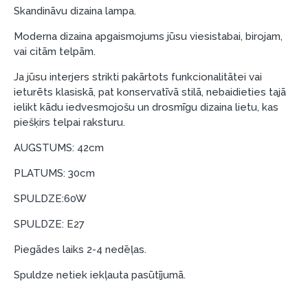
Piemērs: Preces cena 300 €, termiņš: 12 mēneši,
Skandināvu dizaina lampa.
pirmā iemaksa: 0 €, ikmēneša maksājums: 25 €,
Moderna dizaina apgaismojums jūsu viesistabai, birojam,
kopējā pārmaksa: 0 €.
vai citām telpām.
Līzingu un nomaksu varat noformēt arī apmeklējot mūsu
salonu Dārzciema ielā 91, Rīga, Latvija.
Ja jūsu interjers strikti pakārtots funkcionalitātei vai
ieturēts klasiskā, pat konservatīvā stilā, nebaidieties tajā
Dokumentu prasības:
ielikt kādu iedvesmojošu un drosmīgu dizaina lietu, kas
piešķirs telpai raksturu.
ESTO LV AS (Dokumentu noformēšanai
nepieciešams Smart-ID, eParaksts eID, eParaksts
AUGSTUMS: 42cm
eID mobile, ESTO konts vai banka Swedbank,
PLATUMS: 30cm
Luminor, SEB vai Citadele).
SPULDZE:60W
Līguma nosacījumi:
SPULDZE: E27
Līzinga līgumu drīkst parakstīt tikai tā persona,
kura ir norādīta kredīta saņemšanas līgumā.
Piegādes laiks 2-4 nedēļas.
Papildu informācija:
Spuldze netiek iekļauta pasūtījumā.
Pirms kredīta noformēšanas, lūdzam iepazīties ar
preču piegādes noteikumiem
, kā arī