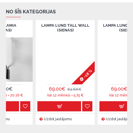
NO ŠĪS KATEGORIJAS
IA
LAMPA LUND TALL WALL
LAMPA LUND WIDE W
(SIENAS)
(SIENAS)
-18 %
€
69.00€
69.00€
84.66€
84.66€
0.16
€
Vai 12 mēneši =
5.75
€
Vai 12 mēneši =
5.75
Uzdot jautājumu
Uzdot jautājumu