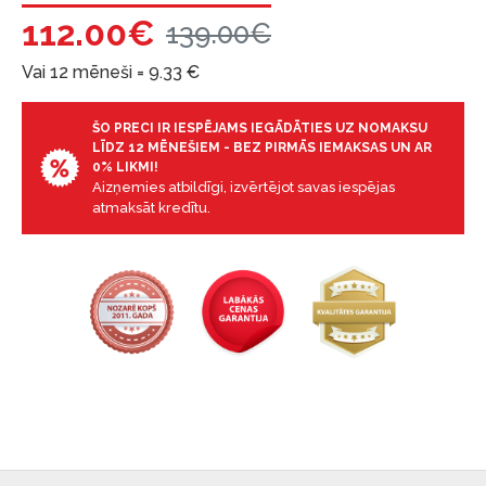
112.00€
garantijas un atgriesanas noteikumiem
.
139.00€
Finansiālā atbildība:
Vai 12 mēneši =
9.33
€
Aicinām aizņemties atbildīgi! Pirms aizņemties,
lūdzu, izvērtējiet savas finansiālās iespējas.
ŠO PRECI IR IESPĒJAMS IEGĀDĀTIES UZ NOMAKSU
LĪDZ 12 MĒNEŠIEM - BEZ PIRMĀS IEMAKSAS UN AR
0% LIKMI!
Aizņemies atbildīgi, izvērtējot savas iespējas
atmaksāt kredītu.