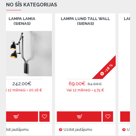
NO ŠĪS KATEGORIJAS
A LAMIA
LAMPA LUND TALL WALL
LAMPA LUND W
IENAS)
(SIENAS)
(SIENAS
-18 %
2.00€
69.00€
69.00€
84.66€
8
neši =
20.16
€
Vai 12 mēneši =
5.75
€
Vai 12 mēneši 
ājumu
Uzdot jautājumu
Uzdot jautājum