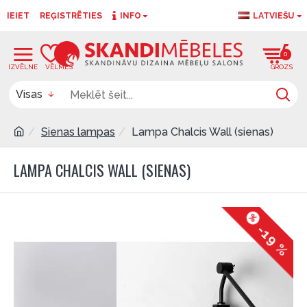
IEIET
REĢISTRĒTIES
INFO
LATVIEŠU
0
0
Visas
Sienas lampas
Lampa Chalcis Wall (sienas)
LAMPA CHALCIS WALL (SIENAS)
-19 %