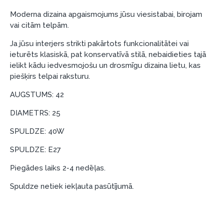
Piemērs: Preces cena 300 €, termiņš: 12 mēneši,
Moderna dizaina apgaismojums jūsu viesistabai, birojam
pirmā iemaksa: 0 €, ikmēneša maksājums: 25 €,
vai citām telpām.
kopējā pārmaksa: 0 €.
Līzingu un nomaksu varat noformēt arī apmeklējot mūsu
Ja jūsu interjers strikti pakārtots funkcionalitātei vai
salonu Dārzciema ielā 91, Rīga, Latvija.
ieturēts klasiskā, pat konservatīvā stilā, nebaidieties tajā
ielikt kādu iedvesmojošu un drosmīgu dizaina lietu, kas
Dokumentu prasības:
piešķirs telpai raksturu.
ESTO LV AS (Dokumentu noformēšanai
AUGSTUMS: 42
nepieciešams Smart-ID, eParaksts eID, eParaksts
DIAMETRS: 25
eID mobile, ESTO konts vai banka Swedbank,
Luminor, SEB vai Citadele).
SPULDZE: 40W
Līguma nosacījumi:
SPULDZE: E27
Līzinga līgumu drīkst parakstīt tikai tā persona,
Piegādes laiks 2-4 nedēļas.
kura ir norādīta kredīta saņemšanas līgumā.
Spuldze netiek iekļauta pasūtījumā.
Papildu informācija:
Pirms kredīta noformēšanas, lūdzam iepazīties ar
preču piegādes noteikumiem
, kā arī