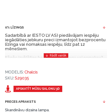
0% LĪZINGS
Sadarbībā ar (ESTO LV AS) piedāvājam iespēju
iegādāties jebkuru preci izmantojot bezprocentu
līzinga vai nomaksas iespēju, līdz pat 12
mēnešiem.
Kāpēc izvēlēties bezprocentu līzingu vai nomaksu?
Bezprocentu līzinga vai nomaksas iespēja ir ērts
MODELIS:
Chalcis
un izdevīgs finansēšanas risinājums, lai iegādātos
SKU:
S29035
vajadzīgās preces tulīt, bet par tām norēķinoties
vēlāk.
APSKATĪT MŪSU SALONU 3D
Ar ESTO iegūstiet bezprocentu līzinga vai nomaksas
priekšrocības bez pirmās iemaksas un ar nomaksas
PRECES APRAKSTS
termiņu līdz 12 mēnešiem.
Skandināvu dizaina lampa.