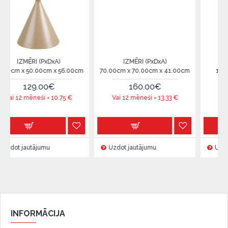
 (PxDxA)
IZMĒRI (PxDxA)
IZMĒRI (PxD
00cm x 56.00cm
70.00cm x 70.00cm x 41.00cm
140.00cm x 140
76.00cm
.00€
160.00€
673.99
eši =
10.75
€
Vai 12 mēneši =
13.33
€
Vai 12 mēneši =
jumu
Uzdot jautājumu
Uzdot jautājumu
INFORMĀCIJA