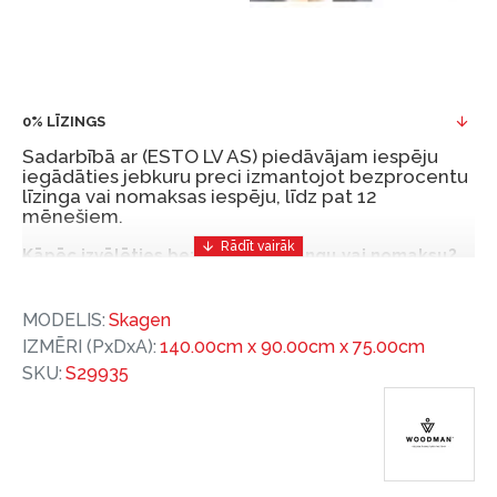
0% LĪZINGS
Sadarbībā ar (ESTO LV AS) piedāvājam iespēju
iegādāties jebkuru preci izmantojot bezprocentu
līzinga vai nomaksas iespēju, līdz pat 12
mēnešiem.
Kāpēc izvēlēties bezprocentu līzingu vai nomaksu?
Bezprocentu līzinga vai nomaksas iespēja ir ērts
MODELIS:
Skagen
un izdevīgs finansēšanas risinājums, lai iegādātos
IZMĒRI (PxDxA):
140.00cm x 90.00cm x 75.00cm
vajadzīgās preces tulīt, bet par tām norēķinoties
SKU:
S29935
vēlāk.
Ar ESTO iegūstiet bezprocentu līzinga vai nomaksas
priekšrocības bez pirmās iemaksas un ar nomaksas
termiņu līdz 12 mēnešiem.