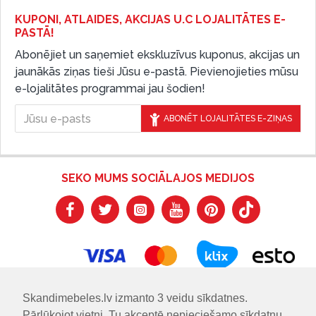
KUPONI, ATLAIDES, AKCIJAS U.C LOJALITĀTES E-
PASTĀ!
Abonējiet un saņemiet ekskluzīvus kuponus, akcijas un
jaunākās ziņas tieši Jūsu e-pastā. Pievienojieties mūsu
e-lojalitātes programmai jau šodien!
ABONĒT LOJALITĀTES E-ZIŅAS
SEKO MUMS SOCIĀLAJOS MEDIJOS
Skandimebeles.lv izmanto 3 veidu sīkdatnes.
Pārlūkojot vietni, Tu akceptē nepieciešamo sīkdatņu