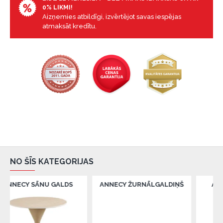
0% LIKMI!
Aizņemies atbildīgi, izvērtējot savas iespējas
atmaksāt kredītu.
NO ŠĪS KATEGORIJAS
ĀNU GALDS
ANNECY ŽURNĀLGALDIŅŠ
ATHENS ĒDAM