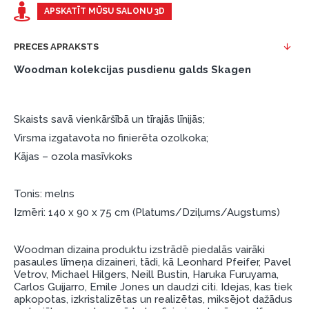
Piemērs: Preces cena 300 €, termiņš: 12 mēneši,
APSKATĪT MŪSU SALONU 3D
pirmā iemaksa: 0 €, ikmēneša maksājums: 25 €,
kopējā pārmaksa: 0 €.
PRECES APRAKSTS
Līzingu un nomaksu varat noformēt arī apmeklējot mūsu
Woodman kolekcijas pusdienu galds Skagen
salonu Dārzciema ielā 91, Rīga, Latvija.
Dokumentu prasības:
Skaists savā vienkāršībā un tīrajās līnijās;
ESTO LV AS (Dokumentu noformēšanai
Virsma izgatavota no finierēta ozolkoka;
nepieciešams Smart-ID, eParaksts eID, eParaksts
Kājas – ozola masīvkoks
eID mobile, ESTO konts vai banka Swedbank,
Luminor, SEB vai Citadele).
Tonis: melns
Līguma nosacījumi:
Izmēri: 140 x 90 x 75 cm (Platums/Dziļums/Augstums)
Līzinga līgumu drīkst parakstīt tikai tā persona,
kura ir norādīta kredīta saņemšanas līgumā.
Woodman dizaina produktu izstrādē piedalās vairāki
pasaules līmeņa dizaineri, tādi, kā Leonhard Pfeifer, Pavel
Papildu informācija:
Vetrov, Michael Hilgers, Neill Bustin, Haruka Furuyama,
Carlos Guijarro, Emile Jones un daudzi citi. Idejas, kas tiek
Pirms kredīta noformēšanas, lūdzam iepazīties ar
apkopotas, izkristalizētas un realizētas, miksējot dažādus
preču piegādes noteikumiem
, kā arī