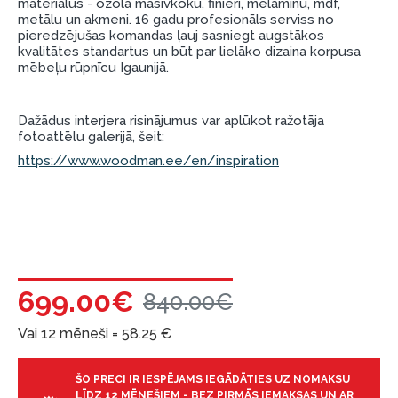
materiālus - ozola masīvkoku, finieri, melamīnu, mdf,
metālu un akmeni. 16 gadu profesionāls serviss no
garantijas un atgriesanas noteikumiem
.
pieredzējušas komandas ļauj sasniegt augstākos
Finansiālā atbildība:
kvalitātes standartus un būt par lielāko dizaina korpusa
mēbeļu rūpnīcu Igaunijā.
Aicinām aizņemties atbildīgi! Pirms aizņemties,
lūdzu, izvērtējiet savas finansiālās iespējas.
Dažādus interjera risinājumus var aplūkot ražotāja
fotoattēlu galerijā, šeit:
https://www.woodman.ee/en/inspiration
699.00€
840.00€
Vai 12 mēneši =
58.25
€
ŠO PRECI IR IESPĒJAMS IEGĀDĀTIES UZ NOMAKSU
LĪDZ 12 MĒNEŠIEM - BEZ PIRMĀS IEMAKSAS UN AR