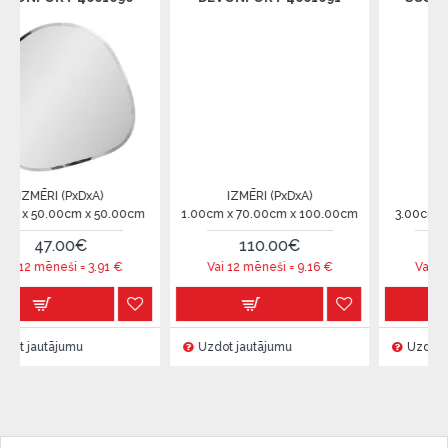
xDxA)
IZMĒRI (PxDxA)
IZMĒRI (PxDxA)
m x 50.00cm
1.00cm x 70.00cm x 100.00cm
3.00cm x 45.00cm x 7
0€
110.00€
55.00€
 =
3.91
€
Vai 12 mēneši =
9.16
€
Vai 12 mēneši =
4.5
mu
Uzdot jautājumu
Uzdot jautājumu