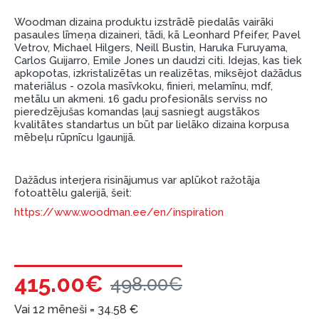
garantijas un atgriesanas noteikumiem
.
Woodman dizaina produktu izstrādē piedalās vairāki
pasaules līmeņa dizaineri, tādi, kā Leonhard Pfeifer, Pavel
Finansiālā atbildība:
Vetrov, Michael Hilgers, Neill Bustin, Haruka Furuyama,
Aicinām aizņemties atbildīgi! Pirms aizņemties,
Carlos Guijarro, Emile Jones un daudzi citi. Idejas, kas tiek
lūdzu, izvērtējiet savas finansiālās iespējas.
apkopotas, izkristalizētas un realizētas, miksējot dažādus
materiālus - ozola masīvkoku, finieri, melamīnu, mdf,
metālu un akmeni. 16 gadu profesionāls serviss no
pieredzējušas komandas ļauj sasniegt augstākos
kvalitātes standartus un būt par lielāko dizaina korpusa
mēbeļu rūpnīcu Igaunijā.
Dažādus interjera risinājumus var aplūkot ražotāja
fotoattēlu galerijā, šeit:
https://www.woodman.ee/en/inspiration
415.00€
498.00€
Vai 12 mēneši =
34.58
€