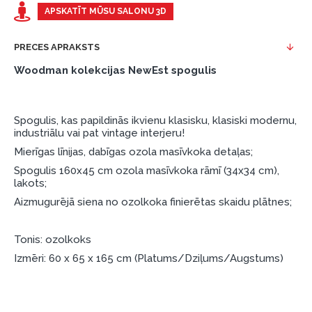
Piemērs: Preces cena 300 €, termiņš: 12 mēneši,
APSKATĪT MŪSU SALONU 3D
pirmā iemaksa: 0 €, ikmēneša maksājums: 25 €,
kopējā pārmaksa: 0 €.
PRECES APRAKSTS
Līzingu un nomaksu varat noformēt arī apmeklējot mūsu
Woodman kolekcijas NewEst spogulis
salonu Dārzciema ielā 91, Rīga, Latvija.
Dokumentu prasības:
Spogulis, kas papildinās ikvienu klasisku, klasiski modernu,
ESTO LV AS (Dokumentu noformēšanai
industriālu vai pat vintage interjeru!
nepieciešams Smart-ID, eParaksts eID, eParaksts
Mierīgas līnijas, dabīgas ozola masīvkoka detaļas;
eID mobile, ESTO konts vai banka Swedbank,
Spogulis 160x45 cm ozola masīvkoka rāmī (34x34 cm),
Luminor, SEB vai Citadele).
lakots;
Līguma nosacījumi:
Aizmugurējā siena no ozolkoka finierētas skaidu plātnes;
Līzinga līgumu drīkst parakstīt tikai tā persona,
Tonis: ozolkoks
kura ir norādīta kredīta saņemšanas līgumā.
Izmēri: 60 x 65 x 165 cm (Platums/Dziļums/Augstums)
Papildu informācija:
Pirms kredīta noformēšanas, lūdzam iepazīties ar
preču piegādes noteikumiem
, kā arī