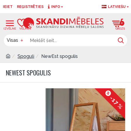
IEIET
REĢISTRĒTIES
INFO
LATVIEŠU
0
0
Visas
Spoguļi
NewEst spogulis
NEWEST SPOGULIS
-17 %