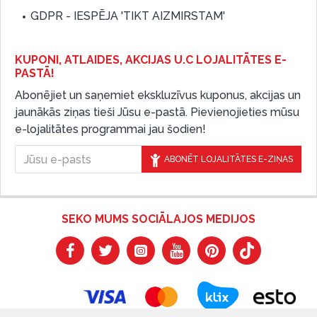
GDPR - IESPĒJA 'TIKT AIZMIRSTAM'
KUPONI, ATLAIDES, AKCIJAS U.C LOJALITĀTES E-
PASTĀ!
Abonējiet un saņemiet ekskluzīvus kuponus, akcijas un
jaunākās ziņas tieši Jūsu e-pastā. Pievienojieties mūsu
e-lojalitātes programmai jau šodien!
ABONĒT LOJALITĀTES E-ZIŅAS
SEKO MUMS SOCIĀLAJOS MEDIJOS