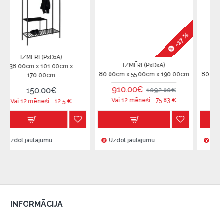
-17 %
 (PxDxA)
IZMĒRI (PxDxA)
IZMĒRI (PxD
 101.00cm x
80.00cm x 55.00cm x 190.00cm
80.00cm x 55.00cm
.00cm
910.00€
1159.00€
0.00€
1092.00€
13
Vai 12 mēneši =
75.83
€
Vai 12 mēneši =
neši =
12.5
€
ājumu
Uzdot jautājumu
Uzdot jautājumu
INFORMĀCIJA