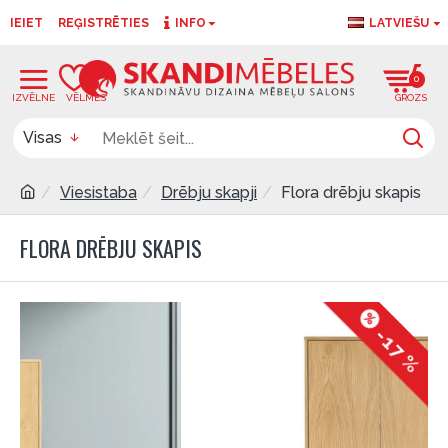
IEIET
REĢISTRĒTIES
INFO
LATVIEŠU
0
0
Visas
Viesistaba
Drēbju skapji
Flora drēbju skapis
FLORA DRĒBJU SKAPIS
-17 %