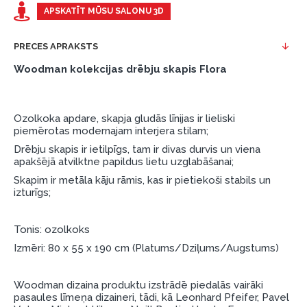
Piemērs: Preces cena 300 €, termiņš: 12 mēneši,
APSKATĪT MŪSU SALONU 3D
pirmā iemaksa: 0 €, ikmēneša maksājums: 25 €,
kopējā pārmaksa: 0 €.
PRECES APRAKSTS
Līzingu un nomaksu varat noformēt arī apmeklējot mūsu
Woodman kolekcijas drēbju skapis Flora
salonu Dārzciema ielā 91, Rīga, Latvija.
Dokumentu prasības:
Ozolkoka apdare, skapja gludās līnijas ir lieliski
ESTO LV AS (Dokumentu noformēšanai
piemērotas modernajam interjera stilam;
nepieciešams Smart-ID, eParaksts eID, eParaksts
Drēbju skapis ir ietilpīgs, tam ir divas durvis un viena
eID mobile, ESTO konts vai banka Swedbank,
apakšējā atvilktne papildus lietu uzglabāšanai;
Luminor, SEB vai Citadele).
Skapim ir metāla kāju rāmis, kas ir pietiekoši stabils un
izturīgs;
Līguma nosacījumi:
Līzinga līgumu drīkst parakstīt tikai tā persona,
Tonis: ozolkoks
kura ir norādīta kredīta saņemšanas līgumā.
Izmēri: 80 x 55 x 190 cm (Platums/Dziļums/Augstums)
Papildu informācija:
Woodman dizaina produktu izstrādē piedalās vairāki
Pirms kredīta noformēšanas, lūdzam iepazīties ar
pasaules līmeņa dizaineri, tādi, kā Leonhard Pfeifer, Pavel
preču piegādes noteikumiem
, kā arī