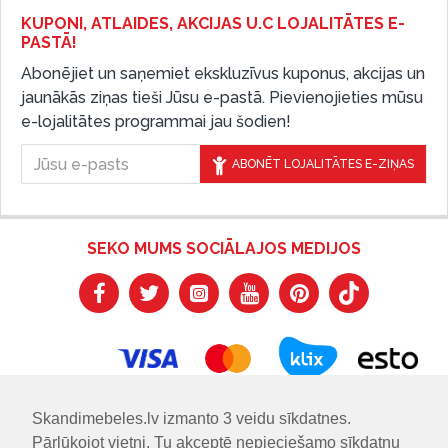
KUPONI, ATLAIDES, AKCIJAS U.C LOJALITĀTES E-
PASTĀ!
Abonējiet un saņemiet ekskluzīvus kuponus, akcijas un
jaunākās ziņas tieši Jūsu e-pastā. Pievienojieties mūsu
e-lojalitātes programmai jau šodien!
ABONĒT LOJALITĀTES E-ZIŅAS
SEKO MUMS SOCIĀLAJOS MEDIJOS
Skandimebeles.lv izmanto 3 veidu sīkdatnes.
Pārlūkojot vietni, Tu akceptē nepieciešamo sīkdatņu