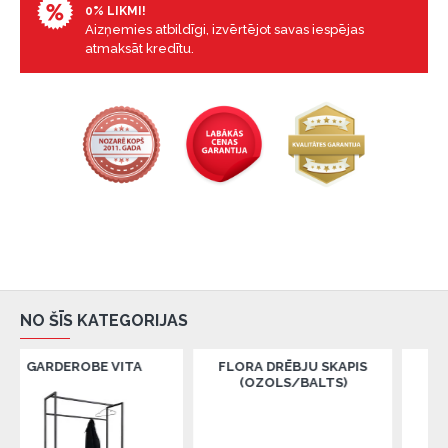
0% LIKMI!
Aizņemies atbildīgi, izvērtējot savas iespējas
atmaksāt kredītu.
NO ŠĪS KATEGORIJAS
OBE VITA
FLORA DRĒBJU SKAPIS
FLORA DRĒBJU
(OZOLS/BALTS)
(RIEKSTKOKS/