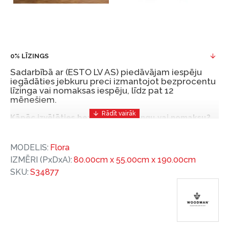
0% LĪZINGS
Sadarbībā ar (ESTO LV AS) piedāvājam iespēju
iegādāties jebkuru preci izmantojot bezprocentu
līzinga vai nomaksas iespēju, līdz pat 12
mēnešiem.
Kāpēc izvēlēties bezprocentu līzingu vai nomaksu?
Bezprocentu līzinga vai nomaksas iespēja ir ērts
MODELIS:
Flora
un izdevīgs finansēšanas risinājums, lai iegādātos
IZMĒRI (PxDxA):
80.00cm x 55.00cm x 190.00cm
vajadzīgās preces tulīt, bet par tām norēķinoties
SKU:
S34877
vēlāk.
Ar ESTO iegūstiet bezprocentu līzinga vai nomaksas
priekšrocības bez pirmās iemaksas un ar nomaksas
termiņu līdz 12 mēnešiem.