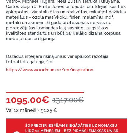
Vetrov, Michael Hilgers, Neill Bustin, Haruka Furuyama,
Carlos Guijarro, Emile Jones un daudzi citi. Idejas, kas tiek
garantijas un atgriesanas noteikumiem
.
apkopotas, izkristalizētas un realizētas, miksējot dažādus
Finansiālā atbildība:
materiālus - ozola masīvkoku, finieri, melamīnu, mdf,
metālu un akmeni. 16 gadu profesionāls serviss no
Aicinām aizņemties atbildīgi! Pirms aizņemties,
pieredzējušas komandas ļauj sasniegt augstākos
lūdzu, izvērtējiet savas finansiālās iespējas.
kvalitātes standartus un būt par lielāko dizaina korpusa
mēbeļu rūpnīcu Igaunijā.
Dažādus interjera risinājumus var aplūkot ražotāja
fotoattēlu galerijā, šeit:
https://www.woodman.ee/en/inspiration
1095.00€
1317.00€
Vai 12 mēneši =
91.25
€
ŠO PRECI IR IESPĒJAMS IEGĀDĀTIES UZ NOMAKSU
LĪDZ 12 MĒNEŠIEM - BEZ PIRMĀS IEMAKSAS UN AR