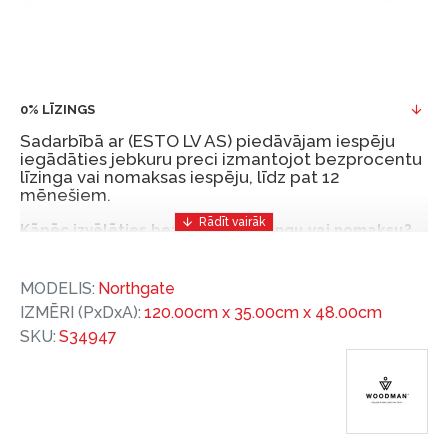
0% LĪZINGS
Sadarbībā ar (ESTO LV AS) piedāvājam iespēju
iegādāties jebkuru preci izmantojot bezprocentu
līzinga vai nomaksas iespēju, līdz pat 12
mēnešiem.
Kāpēc izvēlēties bezprocentu līzingu vai nomaksu?
Bezprocentu līzinga vai nomaksas iespēja ir ērts
MODELIS:
Northgate
un izdevīgs finansēšanas risinājums, lai iegādātos
IZMĒRI (PxDxA):
120.00cm x 35.00cm x 48.00cm
vajadzīgās preces tulīt, bet par tām norēķinoties
SKU:
S34947
vēlāk.
Ar ESTO iegūstiet bezprocentu līzinga vai nomaksas
priekšrocības bez pirmās iemaksas un ar nomaksas
termiņu līdz 12 mēnešiem.