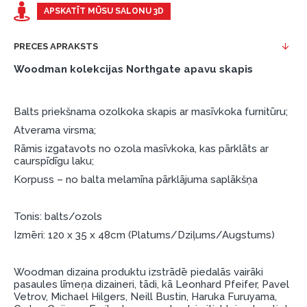
Piemērs: Preces cena 300 €, termiņš: 12 mēneši,
APSKATĪT MŪSU SALONU 3D
pirmā iemaksa: 0 €, ikmēneša maksājums: 25 €,
kopējā pārmaksa: 0 €.
PRECES APRAKSTS
Līzingu un nomaksu varat noformēt arī apmeklējot mūsu
Woodman kolekcijas Northgate apavu skapis
salonu Dārzciema ielā 91, Rīga, Latvija.
Dokumentu prasības:
Balts priekšnama ozolkoka skapis ar masīvkoka furnitūru;
ESTO LV AS (Dokumentu noformēšanai
Atverama virsma;
nepieciešams Smart-ID, eParaksts eID, eParaksts
Rāmis izgatavots no ozola masīvkoka, kas pārklāts ar
eID mobile, ESTO konts vai banka Swedbank,
caurspīdīgu laku;
Luminor, SEB vai Citadele).
Korpuss – no balta melamīna pārklājuma saplākšņa
Līguma nosacījumi:
Tonis: balts/ozols
Līzinga līgumu drīkst parakstīt tikai tā persona,
Izmēri: 120 x 35 x 48cm (Platums/Dziļums/Augstums)
kura ir norādīta kredīta saņemšanas līgumā.
Papildu informācija:
Woodman dizaina produktu izstrādē piedalās vairāki
pasaules līmeņa dizaineri, tādi, kā Leonhard Pfeifer, Pavel
Pirms kredīta noformēšanas, lūdzam iepazīties ar
Vetrov, Michael Hilgers, Neill Bustin, Haruka Furuyama,
preču piegādes noteikumiem
, kā arī