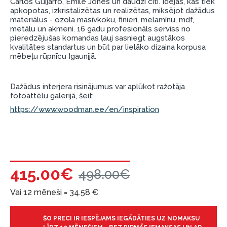
Carlos Guijarro, Emile Jones un daudzi citi. Idejas, kas tiek
apkopotas, izkristalizētas un realizētas, miksējot dažādus
garantijas un atgriesanas noteikumiem
.
materiālus - ozola masīvkoku, finieri, melamīnu, mdf,
Finansiālā atbildība:
metālu un akmeni. 16 gadu profesionāls serviss no
pieredzējušas komandas ļauj sasniegt augstākos
Aicinām aizņemties atbildīgi! Pirms aizņemties,
kvalitātes standartus un būt par lielāko dizaina korpusa
lūdzu, izvērtējiet savas finansiālās iespējas.
mēbeļu rūpnīcu Igaunijā.
Dažādus interjera risinājumus var aplūkot ražotāja
fotoattēlu galerijā, šeit:
https://www.woodman.ee/en/inspiration
415.00€
498.00€
Vai 12 mēneši =
34.58
€
ŠO PRECI IR IESPĒJAMS IEGĀDĀTIES UZ NOMAKSU