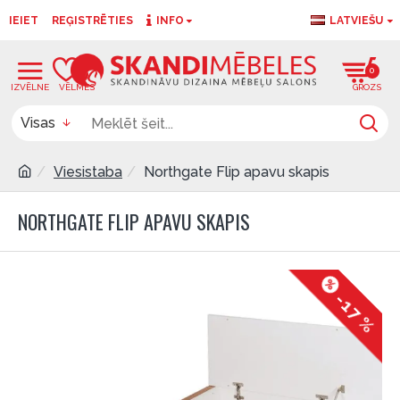
IEIET
REĢISTRĒTIES
INFO
LATVIEŠU
0
0
Visas
Viesistaba
Northgate Flip apavu skapis
NORTHGATE FLIP APAVU SKAPIS
-17 %